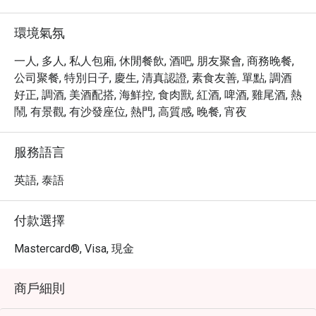
・ 建議您務必品嚐這裡豐富的各式雞尾酒，並沉醉於海濱
的悠閒時光。

環境氣氛
・ 透過 Eatigo 預訂 Kee Sky Lounge Rooftop，最高可享 5 
折優惠，讓您的頂級用餐體驗更加物超所值。
一人, 多人, 私人包廂, 休閒餐飲, 酒吧, 朋友聚會, 商務晚餐,
公司聚餐, 特別日子, 慶生, 清真認證, 素食友善, 單點, 調酒
好正, 調酒, 美酒配搭, 海鮮控, 食肉獸, 紅酒, 啤酒, 雞尾酒, 熱
鬧, 有景觀, 有沙發座位, 熱門, 高質感, 晚餐, 宵夜
服務語言
英語, 泰語
付款選擇
Mastercard®, Visa, 現金
商戶細則