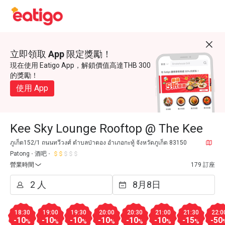
立即領取 App 限定獎勵！
現在使用 Eatigo App，解鎖價值高達THB 300
的獎勵！
使用 App
Kee Sky Lounge Rooftop @ The Kee
ภูเก็ต152/1 ถนนทวีวงศ์ ตำบลป่าตอง อำเภอกะทู้ จังหวัดภูเก็ต 83150
Patong
酒吧
營業時間
179 訂座
18:30
19:00
19:30
20:00
20:30
21:00
21:30
22:0
-10
-10
-10
-10
-10
-10
-15
-50
%
%
%
%
%
%
%