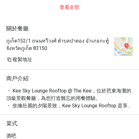
查看全部
關於餐廳
ภูเก็ต152/1 ถนนทวีวงศ์ ตำบลป่าตอง อำเภอกะทู้
จังหวัดภูเก็ต 83150
複製地址
商戶介紹
・ Kee Sky Lounge Rooftop @ The Kee，位於芭東海灘的
頂級景觀餐廳，為您打造難忘的用餐體驗。

・ 坐擁壯麗的夕陽景致，Kee Sky Lounge Rooftop 是享受
精緻晚餐與創意調酒的理想場所。

・ 憑藉其新潮、高級的氛圍，這裡成為眾多遊客慶祝生
菜式
日、享用浪漫晚餐的首選，更以絕佳的日落景色與獨特調
酒贏得 4.5 星好評。

酒吧