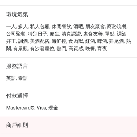
・ 建議您務必品嚐這裡豐富的各式雞尾酒，並沉醉於海濱
的悠閒時光。

環境氣氛
・ 透過 Eatigo 預訂 Kee Sky Lounge Rooftop，最高可享 5 
折優惠，讓您的頂級用餐體驗更加物超所值。
一人, 多人, 私人包廂, 休閒餐飲, 酒吧, 朋友聚會, 商務晚餐,
公司聚餐, 特別日子, 慶生, 清真認證, 素食友善, 單點, 調酒
好正, 調酒, 美酒配搭, 海鮮控, 食肉獸, 紅酒, 啤酒, 雞尾酒, 熱
鬧, 有景觀, 有沙發座位, 熱門, 高質感, 晚餐, 宵夜
服務語言
英語, 泰語
付款選擇
Mastercard®, Visa, 現金
商戶細則