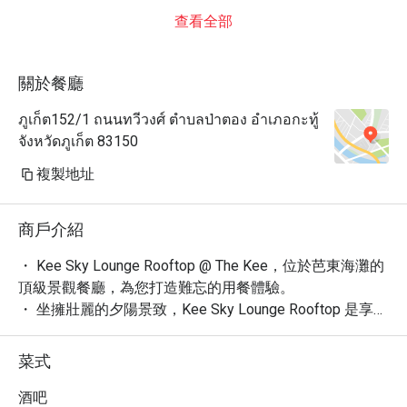
查看全部
關於餐廳
ภูเก็ต152/1 ถนนทวีวงศ์ ตำบลป่าตอง อำเภอกะทู้
จังหวัดภูเก็ต 83150
複製地址
商戶介紹
・ Kee Sky Lounge Rooftop @ The Kee，位於芭東海灘的
頂級景觀餐廳，為您打造難忘的用餐體驗。

・ 坐擁壯麗的夕陽景致，Kee Sky Lounge Rooftop 是享受
精緻晚餐與創意調酒的理想場所。

・ 憑藉其新潮、高級的氛圍，這裡成為眾多遊客慶祝生
菜式
日、享用浪漫晚餐的首選，更以絕佳的日落景色與獨特調
酒贏得 4.5 星好評。

酒吧