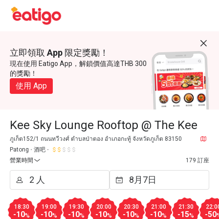
立即領取 App 限定獎勵！
現在使用 Eatigo App，解鎖價值高達THB 300
的獎勵！
使用 App
Kee Sky Lounge Rooftop @ The Kee
ภูเก็ต152/1 ถนนทวีวงศ์ ตำบลป่าตอง อำเภอกะทู้ จังหวัดภูเก็ต 83150
Patong
酒吧
營業時間
179 訂座
18:30
19:00
19:30
20:00
20:30
21:00
21:30
22:0
-10
-10
-10
-10
-10
-10
-15
-50
%
%
%
%
%
%
%