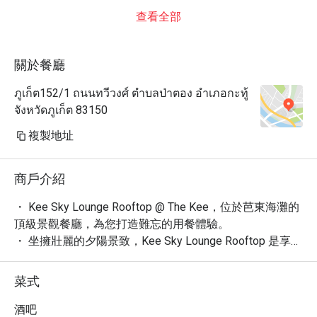
查看全部
關於餐廳
ภูเก็ต152/1 ถนนทวีวงศ์ ตำบลป่าตอง อำเภอกะทู้
จังหวัดภูเก็ต 83150
複製地址
商戶介紹
・ Kee Sky Lounge Rooftop @ The Kee，位於芭東海灘的
頂級景觀餐廳，為您打造難忘的用餐體驗。

・ 坐擁壯麗的夕陽景致，Kee Sky Lounge Rooftop 是享受
精緻晚餐與創意調酒的理想場所。

・ 憑藉其新潮、高級的氛圍，這裡成為眾多遊客慶祝生
菜式
日、享用浪漫晚餐的首選，更以絕佳的日落景色與獨特調
酒贏得 4.5 星好評。

酒吧