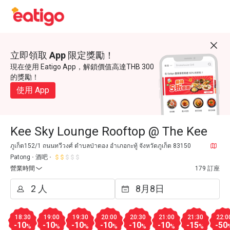
立即領取 App 限定獎勵！
現在使用 Eatigo App，解鎖價值高達THB 300
的獎勵！
使用 App
Kee Sky Lounge Rooftop @ The Kee
ภูเก็ต152/1 ถนนทวีวงศ์ ตำบลป่าตอง อำเภอกะทู้ จังหวัดภูเก็ต 83150
Patong
酒吧
營業時間
179 訂座
18:30
19:00
19:30
20:00
20:30
21:00
21:30
22:0
-10
-10
-10
-10
-10
-10
-15
-50
%
%
%
%
%
%
%