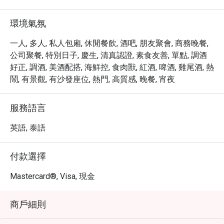
・ 建議您務必品嚐這裡豐富的各式雞尾酒，並沉醉於海濱
的悠閒時光。

環境氣氛
・ 透過 Eatigo 預訂 Kee Sky Lounge Rooftop，最高可享 5 
折優惠，讓您的頂級用餐體驗更加物超所值。
一人, 多人, 私人包廂, 休閒餐飲, 酒吧, 朋友聚會, 商務晚餐,
公司聚餐, 特別日子, 慶生, 清真認證, 素食友善, 單點, 調酒
好正, 調酒, 美酒配搭, 海鮮控, 食肉獸, 紅酒, 啤酒, 雞尾酒, 熱
鬧, 有景觀, 有沙發座位, 熱門, 高質感, 晚餐, 宵夜
服務語言
英語, 泰語
付款選擇
Mastercard®, Visa, 現金
商戶細則