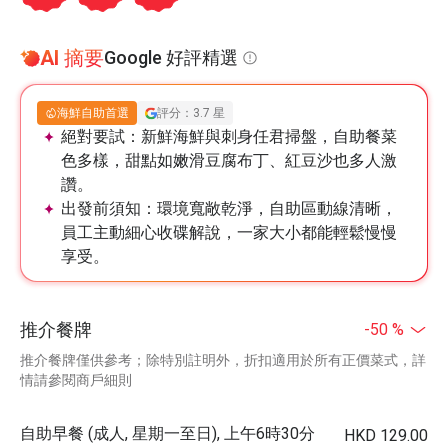
AI 摘要
Google 好評精選
海鮮自助首選
評分：3.7 星
絕對要試：
新鮮海鮮與刺身任君掃盤，自助餐菜
色多樣，甜點如嫩滑豆腐布丁、紅豆沙也多人激
讚。
出發前須知：
環境寬敞乾淨，自助區動線清晰，
員工主動細心收碟解說，一家大小都能輕鬆慢慢
享受。
推介餐牌
-50 %
推介餐牌僅供參考；除特別註明外，折扣適用於所有正價菜式，詳
情請參閱商戶細則
自助早餐 (成人, 星期一至日), 上午6時30分
HKD 129.00