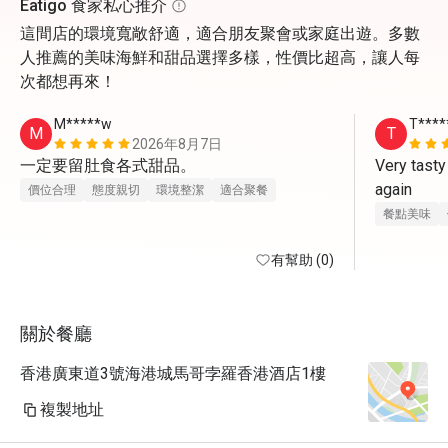
Eatigo 食家私心推介
這間店的環境寬敞舒適，適合朋友聚會或家庭出遊。多數
人推薦的美味海鮮和甜品選擇多樣，性價比超高，讓人每
次都想再來！
M*****w
T****
M
T
2026年8月7日
一定要留肚食各式甜品。
Very tasty
again
價位合理
態度親切
環境整潔
適合聚餐
餐點美味
有幫助 (0)
關於餐廳
香港廣東道3號海港城馬哥孛羅香港酒店1樓
複製地址