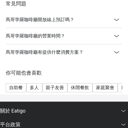
常見問題
【自助午餐】
星期六、日及公眾假期：12:00 - 14:30
價錢：成人$458
馬哥孛羅咖啡廳開放線上預訂嗎？
【下午茶自助餐】
星期六、日及公眾假期：15:15- 17:30
馬哥孛羅咖啡廳的營業時間？
價錢：成人$368
【自助晚餐】
馬哥孛羅咖啡廳有提供什麼消費方案？
星期一至五、公眾假期除外：18:30 - 22:00
價錢：成人$688
你可能也會喜歡
【自助晚餐】
星期六、日及公眾假期及前夕：18:30 - 22:00
自助餐
多人
親子友善
休閒餐飲
家庭聚會
朋
價錢：成人$738
**折扣會按照所選時段、日子而定
**另收加一服務費
關於 Eatigo
1. 我們的賓客服務團隊將在您到訪前與您聯繫，以再次
確認您的預訂。逾時15分鐘後，預約將轉讓予其他客
平台政策