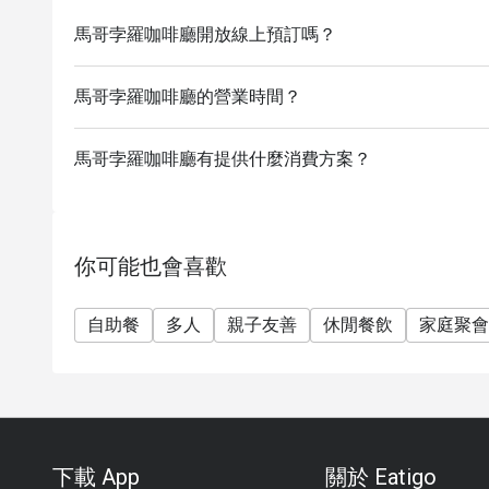
【下午茶自助餐】
馬哥孛羅咖啡廳開放線上預訂嗎？
星期六、日及公眾假期：15:15- 17:30
價錢：成人$368
馬哥孛羅咖啡廳的營業時間？
【自助晚餐】
星期一至五、公眾假期除外：18:30 - 22:00
馬哥孛羅咖啡廳有提供什麼消費方案？
價錢：成人$688
【自助晚餐】
星期六、日及公眾假期及前夕：18:30 - 22:00
你可能也會喜歡
價錢：成人$738
**折扣會按照所選時段、日子而定
自助餐
多人
親子友善
休閒餐飲
家庭聚會
**另收加一服務費
1. 我們的賓客服務團隊將在您到訪前與您聯繫，以
讓予其他客人。
2. 10%服務費按原價計算。
3. 優惠只適用於堂食。
下載 App
關於 Eatigo
4. 不同訂座時段提供不同餐牌。我們的賓客服務