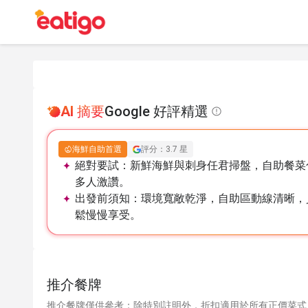
AI 摘要
Google 好評精選
海鮮自助首選
評分：3.7 星
絕對要試：
新鮮海鮮與刺身任君掃盤，自助餐菜
多人激讚。
出發前須知：
環境寬敞乾淨，自助區動線清晰，
鬆慢慢享受。
推介餐牌
推介餐牌僅供參考；除特別註明外，折扣適用於所有正價菜式