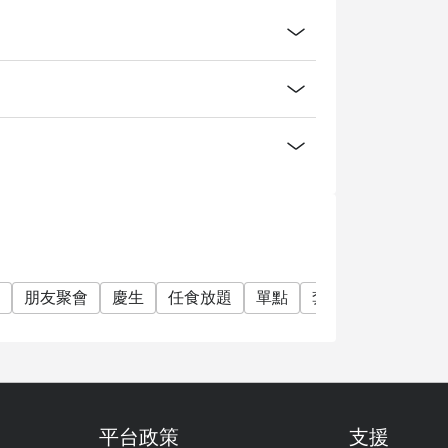
朋友聚會
慶生
任食放題
單點
套餐
紅酒
啤
再次確認您的預訂。逾時15分鐘後，預約將轉
平台政策
支援
團隊將在您到訪前與您聯繫以確認所有訂座資