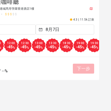
羅咖啡廳
港城馬哥孛羅香港酒店1樓
4.3
|
11.5k 訂座
0
12:00
12:30
13:00
13:30
18:30
19:00
19:30
-45
-45
-45
-45
-45
-45
-45
%
%
%
%
%
%
%
%
下一步
/
--%