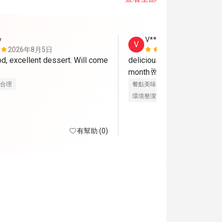
y
V**a
V
2026年8月5日
2026年8月
d, excellent dessert. Will come 
delicious foods 😋 😍 will 
month🥂
合理
餐點美味
價位合理
態度親切
環境整潔
適合聚餐
有幫助 (0)