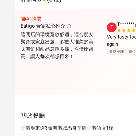
AI 摘要
T*******
Eatigo 食家私心推介
T
這間店的環境寬敞舒適，適合朋友
Very tasty foo
聚會或家庭出遊。多數人推薦的美
again
味海鮮和甜品選擇多樣，性價比超
餐點美味
價位
高，讓人每次都想再來！
關於餐廳
香港廣東道3號海港城馬哥孛羅香港酒店1樓