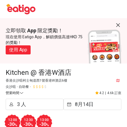
立即領取 App 限定獎勵！
現在使用 Eatigo App，解鎖價值高達HKD 75
的獎勵！
使用 App
Kitchen @ 香港W酒店
香港尖沙咀柯士甸道西1號香港W酒店6樓
尖沙咀
自助餐
營業時間
4.2
|
4.6k 訂座
12:00
12:30
13:00
-30
-30
-30
%
%
%