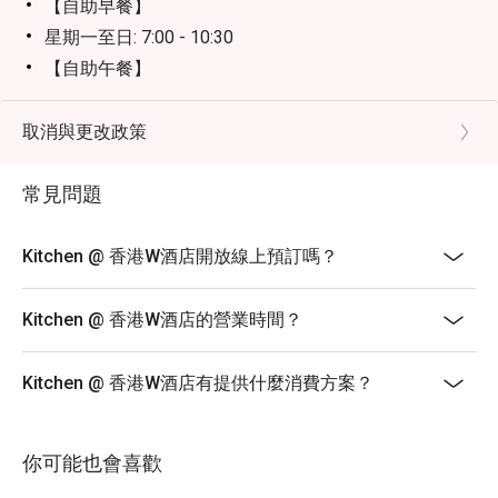
【自助早餐】
星期一至日: 7:00 - 10:30
【自助午餐】
星期一至日: 12:00 - 14:30
【自助晚餐】
取消與更改政策
星期一至四: 18:00 - 22:00
常見問題
星期五至日、公眾假期及前夕: 18:00 - 20:00 及 20:30 -
22:00
查詢: 852 3717 2299 | kitchen.hk@whotels.com
Kitchen @ 香港W酒店開放線上預訂嗎？
條款及細則
1. 自助餐價格及時段只適用至2026年7月31日
Kitchen @ 香港W酒店的營業時間？
2. 餐桌預訂最多保留 15 分鐘
3. 10% 服務費以原價為準
Kitchen @ 香港W酒店有提供什麼消費方案？
4. 早餐用餐時間為60分鐘
5. 此優惠只適用於堂食，不包括特別菜單，不可與其他
你可能也會喜歡
折扣或促銷優惠同時使用
6. 折扣僅適用於通過eatigo預訂餐桌的確切人數