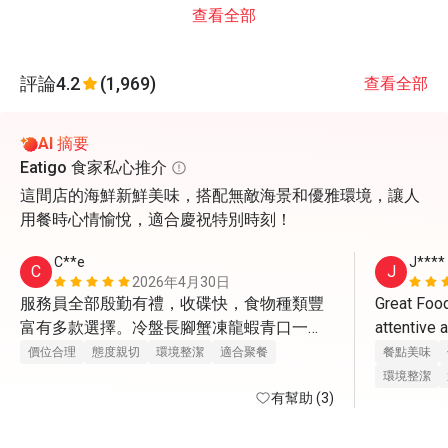
查看全部
評論
4.2
(1,969)
查看全部
AI 摘要
Eatigo 食家私心推介
這間店的海鮮新鮮美味，搭配無敵海景和優雅環境，讓人
用餐時心情愉悅，適合慶祝特別時刻！
C**e
J****
C
J
2026年4月30日
服務員全部殷勤有禮，收碟快，食物種類豐
Great Food
富有多款選擇。冷盤長腳蟹凍龍蝦青口一
attentive 
般，凍蝦比較新鮮。熱盤更有黃金炒蟹，蟹
價位合理
態度親切
環境整潔
適合聚餐
餐點美味
肉蟹膏飽滿。又有燉湯小龍包4款點心有驚
環境整潔
喜。甜品最出色，葡撻很地道，W自家雪
有幫助 (3)
糕。蘋果汁檸檬茶橙汁咖啡茶任飲。 環境闊
落有海景，地方清潔整齊 。生日仲有額外蛋