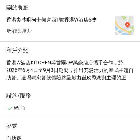
關於餐廳
糕及蠟燭送上。 50%後整體性價比及體驗很
不錯。
香港尖沙咀柯士甸道西1號香港W酒店6樓
複製地址
商戶介紹
香港W酒店KITCHEN與首爾JW萬豪酒店攜手合作，於
2026年6月4日至9月3日期間，推出充滿活力的韓式主題自
助餐。這場獨家餐飲體驗將呈獻由崔政秀總廚主理的正宗
韓國料理，Jung Soo Choi總廚從首爾市中心將他30年的韓
食廚藝帶到香港W酒店。Jung Soo Choi總廚曾為首爾JW
設施/服務
萬豪酒店在TripAdvisor上排名第一的自助餐「Flavors」設
計菜單，擅長呈現現代韓國充滿活力而細膩的風味，讓賓
Wi-Fi
客直接感受首爾的創新美食活力。
菜式
自助餐