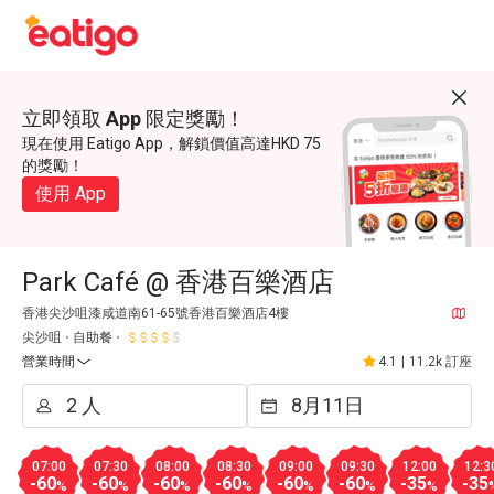
立即領取 App 限定獎勵！
現在使用 Eatigo App，解鎖價值高達HKD 75
的獎勵！
使用 App
Park Café @ 香港百樂酒店
香港尖沙咀漆咸道南61-65號香港百樂酒店4樓
尖沙咀
自助餐
營業時間
4.1
|
11.2k 訂座
07:00
07:30
08:00
08:30
09:00
09:30
12:00
12:3
-60
-60
-60
-60
-60
-60
-35
-35
%
%
%
%
%
%
%