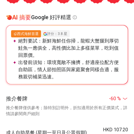
AI 摘要
Google 好評精選
西式海鮮首選
評分：3.8 星
絕對要試：
新鮮海鮮任你掃，龍蝦大蟹腿到厚切
鮭魚一應俱全，高性價比加上多樣菜單，吃到值
回票價。
出發前須知：
環境寬敞不擁擠，舒適座位配方便
自助區，情人節拍照區與家庭聚會同樣合適，服
務親切補菜迅速。
推介餐牌
-60 %
推介餐牌僅供參考；除特別註明外，折扣適用於所有正價菜式，詳
情請參閱商戶細則
HKD 107.20
成人自助早餐 (星期一至日及公眾假期)