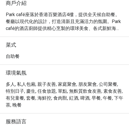
商戶介紹
Park café座落於香港百樂酒店4樓，提供全天候自助餐。
餐廳以現代化的設計，打造清新且充滿活力的氛圍。Park 
café的酒店廚師提供精心烹製的環球美食、各式新鮮海
鮮、沙律、壽司刺身、烤肉、各款即叫即製的精緻甜品
等，款式琳瑯滿目，為您帶來高級的味覺及視覺享受，營
菜式
造舒適愜意的餐飲體驗。

自助餐
地址：尖沙咀漆咸道南61-65號香港百樂酒店4樓

環境氣氛
氛圍：休閒餐飲、家庭聚會、商務會議、現代摩登、浪漫
約會、友善、酒店

多人, 私人包廂, 親子友善, 家庭聚會, 朋友聚會, 公司聚餐,
特別日子, 慶生, 任食放題, 單點, 無麩質飲食友善, 素食友善,
設施/服務：信用卡

有兒童餐, 套餐, 海鮮控, 食肉獸, 紅酒, 啤酒, 早餐, 午餐, 下午
茶, 晚餐
語言：英文、中文
服務語言