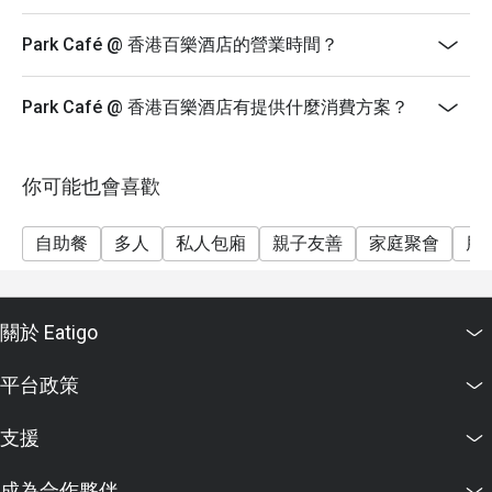
星期一至日：15:00 - 17:00
【自助晚餐】
Park Café @ 香港百樂酒店的營業時間？
星期一至四：18:30 - 21:30
價錢：成人$618
Park Café @ 香港百樂酒店有提供什麼消費方案？
**於指定節日、其前夕及特別日子，自助餐價格如有不
同，詳情請致電2731 2168與餐廳職員聯絡
你可能也會喜歡
1. 客人須於預訂時間15分鐘內全數人員到齊方可享用以
上優惠
自助餐
多人
私人包廂
親子友善
家庭聚會
朋
2. 另設加一服務費，並以原價計算
3. 此優惠只限於成人自助餐，並不適用於小童及長者
4. 此優惠不可與其他優惠同時使用
關於 Eatigo
5. 此優惠不適用於宴會、單點食品和飲品
6. 如有任何爭議，餐廳將保留最終決定權
平台政策
支援
成為合作夥伴