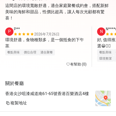
這間店的環境寬敞舒適，適合家庭聚餐或約會，搭配新鮮
美味的海鮮和甜品，性價比超高，讓人每次光顧都有驚
喜！
P**
N****
P
N
2026年7月26日
環境舒適，食物種類多，是一個抵食的下午
好, 值得
茶.
選😀👍🏼
餐點美味
價位合理
適合聚餐
餐點美味
環境整潔
有幫助 (0)
關於餐廳
香港尖沙咀漆咸道南61-65號香港百樂酒店4樓
複製地址