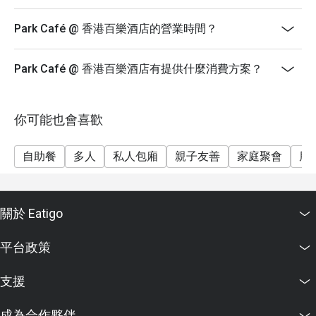
星期一至日：15:00 - 17:00
【自助晚餐】
Park Café @ 香港百樂酒店的營業時間？
星期一至四：18:30 - 21:30
價錢：成人$618
Park Café @ 香港百樂酒店有提供什麼消費方案？
**於指定節日、其前夕及特別日子，自助餐價格如有不
同，詳情請致電2731 2168與餐廳職員聯絡
你可能也會喜歡
1. 客人須於預訂時間15分鐘內全數人員到齊方可享用以
上優惠
自助餐
多人
私人包廂
親子友善
家庭聚會
朋
2. 另設加一服務費，並以原價計算
3. 此優惠只限於成人自助餐，並不適用於小童及長者
4. 此優惠不可與其他優惠同時使用
關於 Eatigo
5. 此優惠不適用於宴會、單點食品和飲品
6. 如有任何爭議，餐廳將保留最終決定權
平台政策
支援
成為合作夥伴