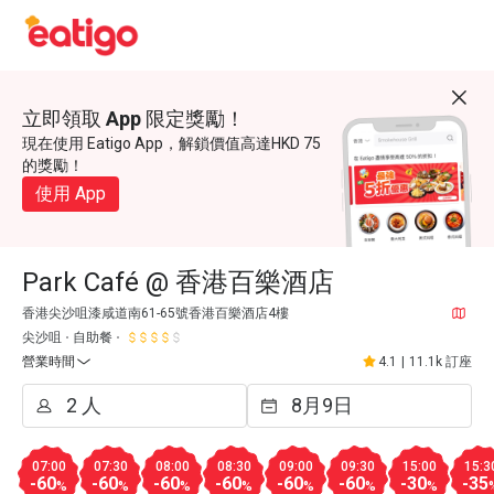
立即領取 App 限定獎勵！
現在使用 Eatigo App，解鎖價值高達HKD 75
的獎勵！
使用 App
Park Café @ 香港百樂酒店
香港尖沙咀漆咸道南61-65號香港百樂酒店4樓
尖沙咀
自助餐
營業時間
4.1
|
11.1k 訂座
07:00
07:30
08:00
08:30
09:00
09:30
15:00
15:3
-60
-60
-60
-60
-60
-60
-30
-35
%
%
%
%
%
%
%