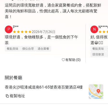
這間店的環境寬敞舒適，適合家庭聚餐或約會，搭配新鮮
美味的海鮮和甜品，性價比超高，讓人每次光顧都有驚
喜！
P**
N****
P
N
2026年7月26日
環境舒適，食物種類多，是一個抵食的下午
好, 值得
茶.
選😀👍🏼
餐點美味
價位合理
適合聚餐
餐點美味
環境整潔
有幫助 (0)
關於餐廳
香港尖沙咀漆咸道南61-65號香港百樂酒店4樓
複製地址