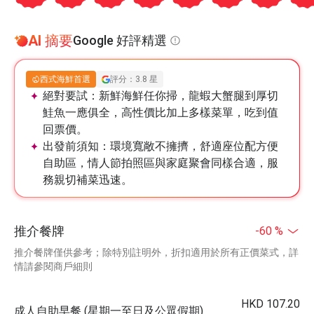
AI 摘要
Google 好評精選
西式海鮮首選
評分：3.8 星
絕對要試：
新鮮海鮮任你掃，龍蝦大蟹腿到厚切
鮭魚一應俱全，高性價比加上多樣菜單，吃到值
回票價。
出發前須知：
環境寬敞不擁擠，舒適座位配方便
自助區，情人節拍照區與家庭聚會同樣合適，服
務親切補菜迅速。
推介餐牌
-60 %
推介餐牌僅供參考；除特別註明外，折扣適用於所有正價菜式，詳
情請參閱商戶細則
HKD 107.20
成人自助早餐 (星期一至日及公眾假期)