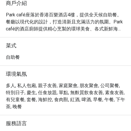
商戶介紹
Park café座落於香港百樂酒店4樓，提供全天候自助餐。
餐廳以現代化的設計，打造清新且充滿活力的氛圍。Park 
café的酒店廚師提供精心烹製的環球美食、各式新鮮海
鮮、沙律、壽司刺身、烤肉、各款即叫即製的精緻甜品
等，款式琳瑯滿目，為您帶來高級的味覺及視覺享受，營
菜式
造舒適愜意的餐飲體驗。

自助餐
地址：尖沙咀漆咸道南61-65號香港百樂酒店4樓

環境氣氛
氛圍：休閒餐飲、家庭聚會、商務會議、現代摩登、浪漫
約會、友善、酒店

多人, 私人包廂, 親子友善, 家庭聚會, 朋友聚會, 公司聚餐,
特別日子, 慶生, 任食放題, 單點, 無麩質飲食友善, 素食友善,
設施/服務：信用卡

有兒童餐, 套餐, 海鮮控, 食肉獸, 紅酒, 啤酒, 早餐, 午餐, 下午
茶, 晚餐
語言：英文、中文
服務語言