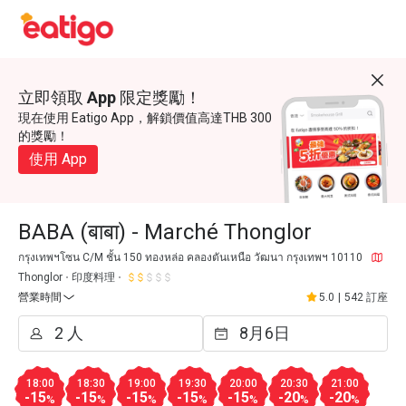
立即領取 App 限定獎勵！
現在使用 Eatigo App，解鎖價值高達THB 300
的獎勵！
使用 App
BABA (बाबा) - Marché Thonglor
กรุงเทพฯโซน C/M ชั้น 150 ทองหล่อ คลองตันเหนือ วัฒนา กรุงเทพฯ 10110
Thonglor
印度料理
營業時間
5.0
|
542 訂座
18:00
18:30
19:00
19:30
20:00
20:30
21:00
-15
-15
-15
-15
-15
-20
-20
%
%
%
%
%
%
%