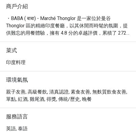
商戶介紹
・BABA ( बाबा) - Marché Thonglor 是一家位於曼谷 
Thonglor 區的精緻印度餐廳，以其休閒而時髦的氛圍，提
供難忘的用餐體驗，擁有 4.8 分的卓越評價，累積了 272 
則真實評論。BABA (बाबा) 以其豐富的素食及純素選擇而聞
名，特別推薦您品嚐其香料獨特的咖哩、烤餅以及風味濃
菜式
郁的拉西。無論您是尋求美味的午餐、豐盛的晚餐，或是
想品嚐獨特的咖啡，這裡都能滿足您的味蕾。

印度料理
・透過 Eatigo 預訂 BABA ( बाबा) - Marché Thonglor，即可
享受到最高 5 折的超值優惠，讓您以更實惠的價格，沉浸
環境氣氛
在這間充滿活力且充滿異國風情的印度美食天堂。
親子友善, 高級餐飲, 清真認證, 素食友善, 無麩質飲食友善,
單點, 紅酒, 雞尾酒, 得獎, 傳統/歷史, 晚餐
服務語言
英語, 泰語