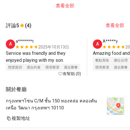
查看全部
評論
5
(4)
查看全部
a*******t
A*****y
A
A
2025年10月13日
2
Service was friendly and they 
enjoyed playing with my son.
餐點美味
價位合理
態度親切
適合約會
環境整潔
適合聚餐
環境整潔
適合聚餐
有幫助 (0)
關於餐廳
กรุงเทพฯโซน C/M ชั้น 150 ทองหล่อ คลองตัน
เหนือ วัฒนา กรุงเทพฯ 10110
複製地址