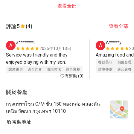
查看全部
評論
5
(4)
查看全部
a*******t
A*****y
A
A
2025年10月13日
2
Service was friendly and they 
enjoyed playing with my son.
餐點美味
價位合理
態度親切
適合約會
環境整潔
適合聚餐
環境整潔
適合聚餐
有幫助 (0)
關於餐廳
กรุงเทพฯโซน C/M ชั้น 150 ทองหล่อ คลองตัน
เหนือ วัฒนา กรุงเทพฯ 10110
複製地址