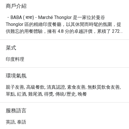
商戶介紹
・BABA ( बाबा) - Marché Thonglor 是一家位於曼谷 
Thonglor 區的精緻印度餐廳，以其休閒而時髦的氛圍，提
供難忘的用餐體驗，擁有 4.8 分的卓越評價，累積了 272 
則真實評論。BABA (बाबा) 以其豐富的素食及純素選擇而聞
名，特別推薦您品嚐其香料獨特的咖哩、烤餅以及風味濃
菜式
郁的拉西。無論您是尋求美味的午餐、豐盛的晚餐，或是
想品嚐獨特的咖啡，這裡都能滿足您的味蕾。

印度料理
・透過 Eatigo 預訂 BABA ( बाबा) - Marché Thonglor，即可
享受到最高 5 折的超值優惠，讓您以更實惠的價格，沉浸
環境氣氛
在這間充滿活力且充滿異國風情的印度美食天堂。
親子友善, 高級餐飲, 清真認證, 素食友善, 無麩質飲食友善,
單點, 紅酒, 雞尾酒, 得獎, 傳統/歷史, 晚餐
服務語言
英語, 泰語