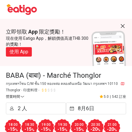
立即領取 App 限定獎勵！
現在使用 Eatigo App，解鎖價值高達THB 300
的獎勵！
使用 App
BABA (बाबा) - Marché Thonglor
กรุงเทพฯโซน C/M ชั้น 150 ทองหล่อ คลองตันเหนือ วัฒนา กรุงเทพฯ 10110
Thonglor
印度料理
營業時間
5.0
|
542 訂座
18:00
18:30
19:00
19:30
20:00
20:30
21:00
-15
-15
-15
-15
-15
-20
-20
%
%
%
%
%
%
%