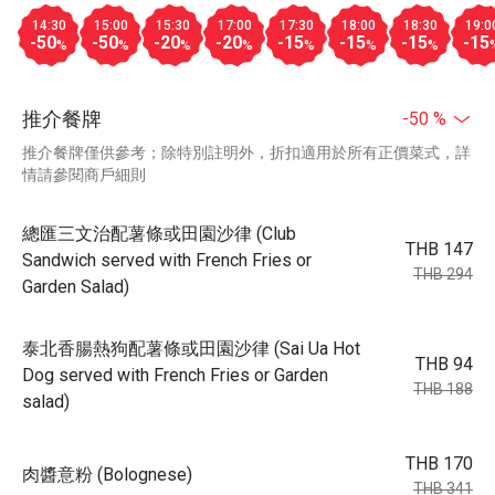
14:30
15:00
15:30
17:00
17:30
18:00
18:30
19:0
-50
-50
-20
-20
-15
-15
-15
-15
%
%
%
%
%
%
%
推介餐牌
-50 %
推介餐牌僅供參考；除特別註明外，折扣適用於所有正價菜式，詳
情請參閱商戶細則
總匯三文治配薯條或田園沙律 (Club
THB 147
Sandwich served with French Fries or
THB 294
Garden Salad)
泰北香腸熱狗配薯條或田園沙律 (Sai Ua Hot
THB 94
Dog served with French Fries or Garden
THB 188
salad)
THB 170
肉醬意粉 (Bolognese)
THB 341