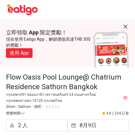
立即領取 App 限定獎勵！
現在使用 Eatigo App，解鎖價值高達THB 300
的獎勵！
使用 App
Flow Oasis Pool Lounge@ Chatrium
Residence Sathorn Bangkok
กรุงเทพฯ291 ซอยนราธิวาสราชนครินทร์ 24 ถนนสาทรใหม่
กรุงเทพมหานคร 10120 ประเทศไทย
Silom - Sathorn
酒吧
營業時間
4.8
|
234 訂座