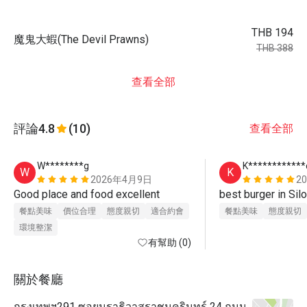
THB 194
魔鬼大蝦(The Devil Prawns)
THB 388
查看全部
評論
4.8
(10)
查看全部
W********g
K************
W
K
2026年4月9日
2
Good place and food excellent 
best burger in Sil
餐點美味
價位合理
態度親切
適合約會
餐點美味
態度親切
環境整潔
有幫助 (0)
關於餐廳
กรุงเทพฯ291 ซอยนราธิวาสราชนครินทร์ 24 ถนน