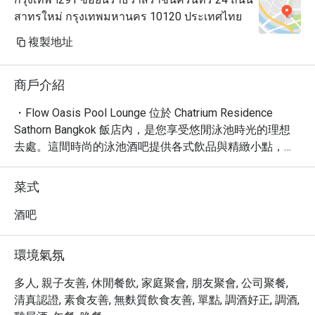
สาทรใหม่ กรุงเทพมหานคร 10120 ประเทศไทย
複製地址
商戶介紹
・Flow Oasis Pool Lounge 位於 Chatrium Residence 
Sathorn Bangkok 飯店內，是您享受悠閒泳池時光的理想
去處。這間時尚的泳池酒吧提供各式飲品與精緻小點，是
放鬆身心或與三五好友歡聚的絕佳選擇。

・體驗寧靜與活力交織的氛圍。Flow Oasis Pool Lounge 
菜式
以其舒適的座位區、周到的桌邊服務，以及令人陶醉的雞
尾酒聞名，無論是白天慵懶午後或是夜晚的熱情派對，都
酒吧
能滿足您的需求，是旅客及團體聚會的熱門首選。

・透過 Eatigo 預訂，即可享最高 5 折優惠，以超值價格體
環境氣氛
驗 Flow Oasis Pool Lounge 的獨特魅力，盡情享受曼谷的
都會綠洲。
多人, 親子友善, 休閒餐飲, 家庭聚會, 朋友聚會, 公司聚餐,
清真認證, 素食友善, 無麩質飲食友善, 單點, 調酒好正, 調酒,