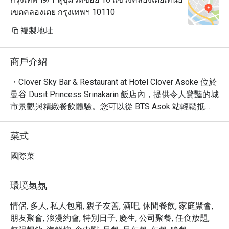
เขตคลองเตย กรุงเทพฯ 10110
複製地址
商戶介紹
・Clover Sky Bar & Restaurant at Hotel Clover Asoke 位於
曼谷 Dusit Princess Srinakarin 飯店內，提供令人驚豔的城
市景觀與精緻餐飲體驗。您可以從 BTS Asok 站輕鬆抵
達，享受無與倫比的用餐時光。

・餐廳以其無敵的城市天際線景觀聞名，是享受浪漫晚餐
菜式
或歡樂時光的理想場所，讓您的味蕾享受一場盛宴。

・透過 Eatigo 預訂 Clover Sky Bar & Restaurant，您將有
國際菜
機會享有高達 5 折的超值優惠，以最划算的價格，盡享頂
級的美食與美景。
環境氣氛
情侶, 多人, 私人包廂, 親子友善, 酒吧, 休閒餐飲, 家庭聚會,
朋友聚會, 浪漫約會, 特別日子, 慶生, 公司聚餐, 任食放題,