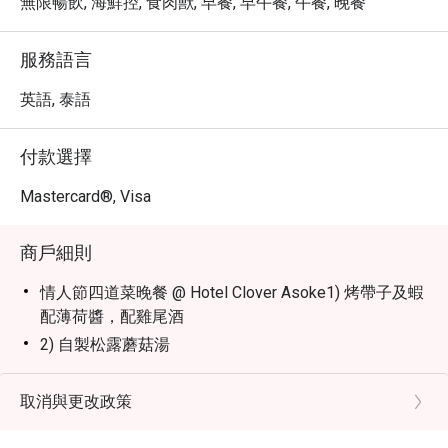
無限暢飲, 海鮮控, 食肉獸, 早餐, 早午餐, 午餐, 晚餐
服務語言
英語, 泰語
付款選擇
Mastercard®, Visa
商戶細則
情人節四道菜晚餐 @ Hotel Clover Asoke1) 烤帶子及蝦
配薄荷醬，配雞尾酒
2) 自製松露蘑菇湯
3) 烤三文魚扒配雜莓醬及有機蔬菜，配葡萄酒
或 - 士多啤梨汁牛柳配松露意大利飯，配葡萄酒
取消與更改政策
4) 巧克力愛好者配苜蓿式Affogato，配利口酒-----美式