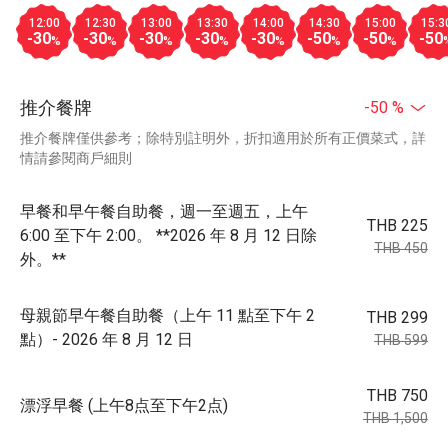
12:00
12:30
13:00
13:30
14:00
14:30
15:00
15:3
-30
-30
-30
-30
-30
-50
-50
-50
%
%
%
%
%
%
%
推介餐牌
-50 %
推介餐牌僅供參考；除特別註明外，折扣適用於所有正價菜式，詳
情請參閱商戶細則
早餐和早午餐自助餐，週一至週五，上午
THB 225
6:00 至下午 2:00。 **2026 年 8 月 12 日除
THB 450
外。**
母親節早午餐自助餐（上午 11 點至下午 2
THB 299
點）- 2026 年 8 月 12 日
THB 599
THB 750
漂浮早餐 (上午8点至下午2点)
THB 1,500