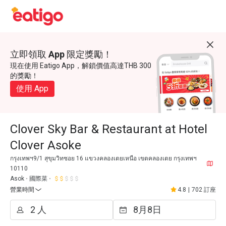
立即領取 App 限定獎勵！
現在使用 Eatigo App，解鎖價值高達THB 300
的獎勵！
使用 App
Clover Sky Bar & Restaurant at Hotel
Clover Asoke
กรุงเทพฯ9/1 สุขุมวิทซอย 16 แขวงคลองเตยเหนือ เขตคลองเตย กรุงเทพฯ
10110
Asok
國際菜
營業時間
4.8
|
702 訂座