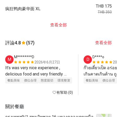
THB 175
疯狂鸭肉豪华面 XL
THB 350
查看全部
評論
4.8
(57)
查看全部
M********D
D****o
M
D
2026年6月27日
2
It’s was very nice experience , 
ก๊วยเตี๋ยวเป็ด อร่
delicious food and very friendly 
เกินคาดเกินต้าน ถ
staff, they are polite and kind 
ค่ะ รับรองว่ามีซ้
餐點美味
價位合理
態度親切
環境整潔
餐點美味
價位合理
有幫助 (0)
關於餐廳
กรุงเทพฯ9/1 สุขุมวิทซอย 16 แขวงคลองเตยเหนือ