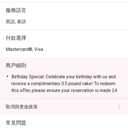
服務語言
英語, 泰語
付款選擇
Mastercard®, Visa
商戶細則
Birthday Special: Celebrate your birthday with us and
receive a complimentary 0.5 pound cake! To redeem
this offer, please ensure your reservation is made 24
hours in advance and include a note stating "Birthday
Celebration" in your booking details.
取消與更改政策
Please present a valid ID showing that your birth month
matches the month of your visit.
常見問題
Note: Offer is valid only during your birthday month.