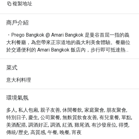
複製地址
商戶介紹
・Prego Bangkok @ Amari Bangkok 是曼谷首屈一指的義
大利餐廳，為您帶來正宗道地的義大利美食體驗。餐廳位
於交通便利的 Amari Bangkok 飯店內，步行即可抵達熱鬧
的市中心。沉浸在舒適又時髦的用餐環境中，無論是午
餐、晚餐或只是想品嚐精緻甜點，Prego 都是您與家人朋
菜式
友共享美食的首選。

・這裡以新鮮的義大利麵、現烤薄餅及多款經典義式料理
意大利料理
聞名。您可以品嚐到如手工義大利麵、窯烤披薩以及豐富
的甜點選擇，每一道菜餚都堅持傳統工法，嚴選當季食
環境氣氛
材，確保帶給您最正統的義大利風味。

・透過 Eatigo 預訂 Prego Bangkok @ Amari Bangkok，即
多人, 私人包廂, 親子友善, 休閒餐飲, 家庭聚會, 朋友聚會,
可享有高達 5 折的獨家優惠。立即預訂您的座位，輕鬆享
特別日子, 慶生, 公司聚餐, 無麩質飲食友善, 有兒童餐, 單點,
受一頓物超所值的美味義大利饗宴。
美酒配搭, 調酒好正, 調酒, 紅酒, 雞尾酒, 有沙發座位, 得獎,
傳統/歷史, 高質感, 午餐, 晚餐, 宵夜