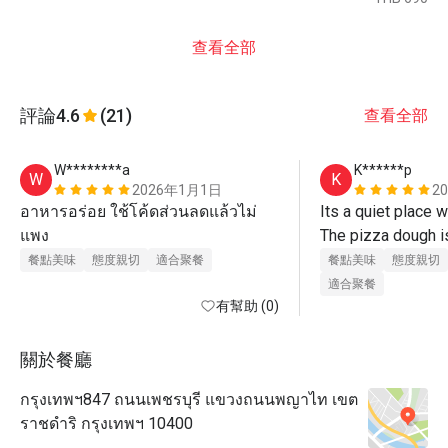
查看全部
評論
4.6
(21)
查看全部
W********a
K******p
W
K
2026年1月1日
2
อาหารอร่อย ใช้โค้ดส่วนลดแล้วไม่
Its a quiet place w
แพง
The pizza dough is
餐點美味
態度親切
適合聚餐
餐點美味
態度親切
適合聚餐
有幫助 (0)
關於餐廳
กรุงเทพฯ847 ถนนเพชรบุรี แขวงถนนพญาไท เขต
ราชดำริ กรุงเทพฯ 10400