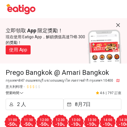
立即領取 App 限定獎勵！
現在使用 Eatigo App，解鎖價值高達THB 300
的獎勵！
使用 App
Prego Bangkok @ Amari Bangkok
กรุงเทพฯ847 ถนนเพชรบุรี แขวงถนนพญาไท เขตราชดำริ กรุงเทพฯ 10400
意大利料理
營業時間
4.6
|
797 訂座
11:00
11:30
12:00
12:30
13:00
13:30
14:00
14:3
-50
-50
-50
-10
-10
-10
-10
-10
%
%
%
%
%
%
%