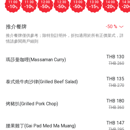
11:00
11:30
12:00
12:30
13:00
13:30
14:00
14:3
-10
-10
-50
-50
-50
-15
-20
-20
%
%
%
%
%
%
%
推介餐牌
-50 %
推介餐牌僅供參考；除特別註明外，折扣適用於所有正價菜式，詳
情請參閱商戶細則
THB 130
瑪莎曼咖哩(Massaman Curry)
THB 260
THB 135
泰式燒牛肉沙律(Grilled Beef Salad)
THB 270
THB 180
烤豬扒(Grilled Pork Chop)
THB 360
THB 147
腰果雞丁(Gai Pad Med Ma Muang)
THB 295