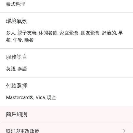
食，或是道地的泰式風味，都能在此找到滿足。特別推薦
泰式料理
我們以新鮮海鮮製作的招牌菜，以及融合傳統與創新的特
色料理，絕對讓您的味蕾留下深刻印象。

環境氣氛
・ 透過 Eatigo 預訂 SAENG DARA @Andamantra Resort 
and Villa Phuket，您將享有獨家優惠，最高可享 5 折折
多人, 親子友善, 休閒餐飲, 家庭聚會, 朋友聚會, 舒適的, 早
扣，以最超值的價格，體驗高品質的餐飲與卓越的服務。
餐, 午餐, 晚餐
服務語言
英語, 泰語
付款選擇
Mastercard®, Visa, 現金
商戶細則
取消與更改政策