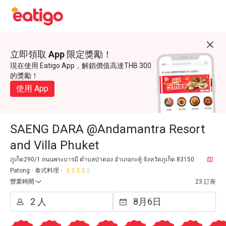
立即領取 App 限定獎勵！
現在使用 Eatigo App，解鎖價值高達THB 300
的獎勵！
使用 App
SAENG DARA @Andamantra Resort
and Villa Phuket
ภูเก็ต290/1 ถนนพระบารมี ตำบลป่าตอง อำเภอกะทู้ จังหวัดภูเก็ต 83150
Patong
泰式料理
營業時間
23 訂座