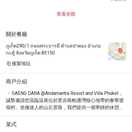
查看全部
關於餐廳
ภูเก็ต290/1 ถนนพระบารมี ตำบลป่าตอง อำเภอ
กะทู้ จังหวัดภูเก็ต 83150
複製地址
商戶介紹
・ SAENG DARA @Andamantra Resort and Villa Phuket，
誠摯邀請您蒞臨這座位於普吉島帕通灣核心地帶的奢華渡
假村。坐擁迷人的山丘景致，我們提供一個寧靜的休憩空
間，讓您遠離塵囂，沉浸於泰國南部的熱情與美麗。

・ SAENG DARA @Andamantra Resort and Villa Phuket 以
菜式
其多元化的餐飲選擇而聞名，無論您尋求精緻的國際美