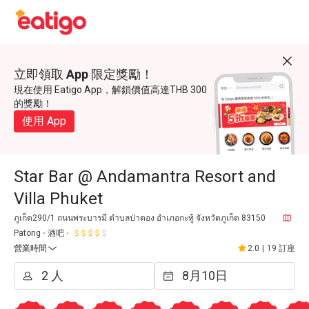
立即領取 App 限定獎勵！
現在使用 Eatigo App，解鎖價值高達THB 300
的獎勵！
使用 App
Star Bar @ Andamantra Resort and
Villa Phuket
ภูเก็ต290/1 ถนนพระบารมี ตำบลป่าตอง อำเภอกะทู้ จังหวัดภูเก็ต 83150
Patong
酒吧
營業時間
2.0
|
19 訂座