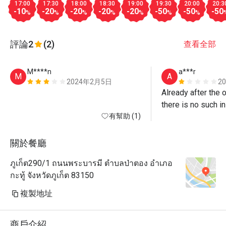
17:00
17:30
18:00
18:30
19:00
19:30
20:00
20:3
-10
-20
-20
-20
-20
-50
-50
-50
%
%
%
%
%
%
%
評論
2
(2)
查看全部
M****n
a***r
M
A
2024年2月5日
2
Already after the o
there is no such in
有幫助 (1)
need to book for a
there is a 20% dis
50%! Food is disgu
關於餐廳
drinks!! I don't r
ภูเก็ต290/1 ถนนพระบารมี ตำบลป่าตอง อำเภอ
there!
กะทู้ จังหวัดภูเก็ต 83150
複製地址
商戶介紹