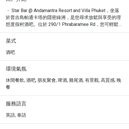
・ Star Bar @ Andamantra Resort and Villa Phuket，坐落
於普吉島帕通卡塔的隱密綠洲，是您尋求放鬆與享受的理
想度假村酒吧。位於 290/1 Phrabaramee Rd，您可輕鬆抵
達，享受遠離塵囂的靜謐。這裡提供一個寧靜的空間，讓
您暫時拋開煩惱，沉浸在悠閒的時光中。

菜式
・ 雖然沒有具體的菜單項目在此強調，但 Star Bar 以其精
緻的飲品和輕鬆的氛圍，為住客和訪客提供了一個放鬆身
酒吧
心的絕佳場所。從熱門的用戶評論中提及的
「escalator」、「ferns」、「shuttle bus」、「hill」等，
環境氣氛
可見其周邊環境和抵達方式可能蘊含獨特的體驗，或許伴
隨著壯麗的景觀或便利的交通接駁，為您的旅程增添額外
休閒餐飲, 酒吧, 朋友聚會, 啤酒, 雞尾酒, 有景觀, 高質感, 晚
樂趣。

餐
・ 透過 Eatigo 預訂 Star Bar，您不僅能確保座位，更有機
會享有最高 5 折的驚喜優惠，讓您在享受高品質的度假村
服務語言
酒吧體驗的同時，也聰明消費，物超所值。
英語, 泰語