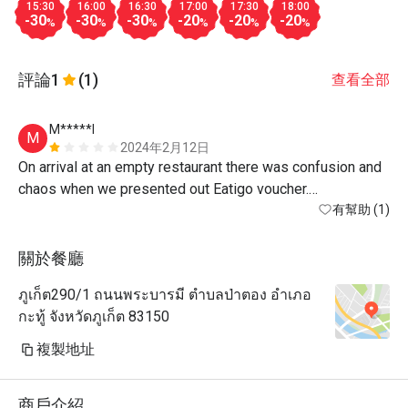
15:30
16:00
16:30
17:00
17:30
18:00
-30
-30
-30
-20
-20
-20
%
%
%
%
%
%
評論
1
(1)
查看全部
M*****l
M
2024年2月12日
On arrival at an empty restaurant there was confusion and 
chaos when we presented out Eatigo voucher.

Staff had no idea of this promotion, they spent time 
有幫助 (1)
verifying we could use the voucher before taking orders. 
Very unwelcoming.

關於餐廳
My meal was served before my drink, I actually finished 
ภูเก็ต290/1 ถนนพระบารมี ตำบลป่าตอง อำเภอ
eating before my drink or my partners meal was served.

กะทู้ จังหวัดภูเก็ต 83150
When we wanted to pay, the bill was prepared at hotel 
reception causing more delay.

複製地址
Food was average.

Staff were nice but under trained. 
商戶介紹