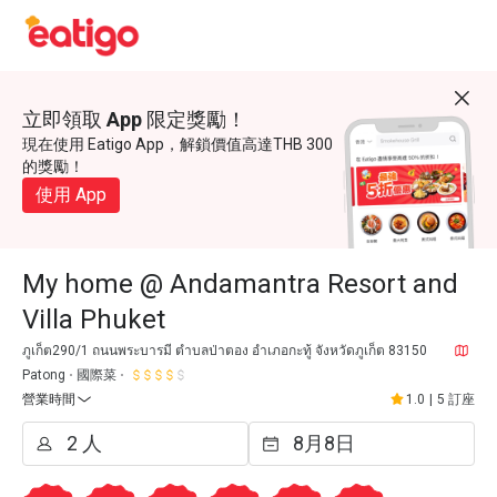
立即領取 App 限定獎勵！
現在使用 Eatigo App，解鎖價值高達THB 300
的獎勵！
使用 App
My home @ Andamantra Resort and
Villa Phuket
ภูเก็ต290/1 ถนนพระบารมี ตำบลป่าตอง อำเภอกะทู้ จังหวัดภูเก็ต 83150
Patong
國際菜
營業時間
1.0
|
5 訂座