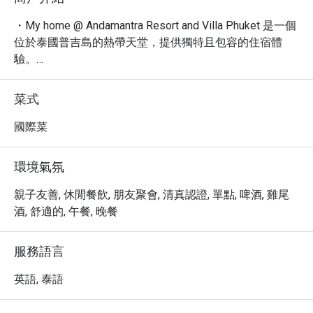
・My home @ Andamantra Resort and Villa Phuket 是一個
位於泰國普吉島的熱帶天堂，提供獨特且包容的住宿體
驗。

・探索一系列高品質的餐飲選擇，讓您的味蕾在度假村的
熱情氛圍中盡情享受，這裡以友善的 LGBTQ+ 社群空間聞
菜式
名，無論您是獨自旅行、情侶度假還是與朋友同行，都能
在此感到賓至如歸。

國際菜
・作為普吉島的一處熱門休憩之地，Andamantra Resort 
and Villa Phuket 靠近熱鬧的芭東海灘，方便您輕鬆探索周
環境氣氛
邊景點，並提供多種便利設施，確保您有個愉快且難忘的
假期。

親子友善, 休閒餐飲, 朋友聚會, 清真認證, 單點, 啤酒, 雞尾
・透過 Eatigo 預訂 My home @ Andamantra Resort and 
酒, 舒適的, 午餐, 晚餐
Villa Phuket，您將可享有高達 5 折的獨家優惠，為您的美
好假期增添更多價值。
服務語言
英語, 泰語