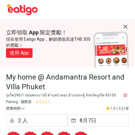
立即領取 App 限定獎勵！
現在使用 Eatigo App，解鎖價值高達THB 300
的獎勵！
使用 App
My home @ Andamantra Resort and
Villa Phuket
ภูเก็ต290/1 ถนนพระบารมี ตำบลป่าตอง อำเภอกะทู้ จังหวัดภูเก็ต 83150
Patong
國際菜
營業時間
1.0
|
5 訂座