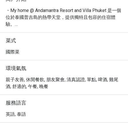
・My home @ Andamantra Resort and Villa Phuket 是一個
位於泰國普吉島的熱帶天堂，提供獨特且包容的住宿體
驗。

・探索一系列高品質的餐飲選擇，讓您的味蕾在度假村的
熱情氛圍中盡情享受，這裡以友善的 LGBTQ+ 社群空間聞
菜式
名，無論您是獨自旅行、情侶度假還是與朋友同行，都能
在此感到賓至如歸。

國際菜
・作為普吉島的一處熱門休憩之地，Andamantra Resort 
and Villa Phuket 靠近熱鬧的芭東海灘，方便您輕鬆探索周
環境氣氛
邊景點，並提供多種便利設施，確保您有個愉快且難忘的
假期。

親子友善, 休閒餐飲, 朋友聚會, 清真認證, 單點, 啤酒, 雞尾
・透過 Eatigo 預訂 My home @ Andamantra Resort and 
酒, 舒適的, 午餐, 晚餐
Villa Phuket，您將可享有高達 5 折的獨家優惠，為您的美
好假期增添更多價值。
服務語言
英語, 泰語