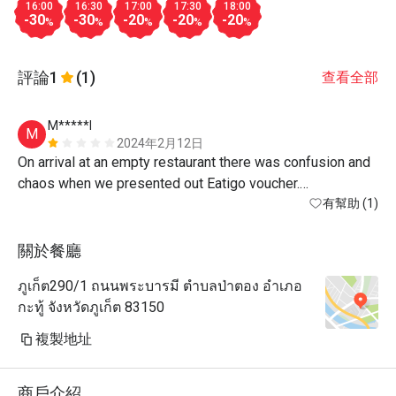
16:00
16:30
17:00
17:30
18:00
-30
-30
-20
-20
-20
%
%
%
%
%
評論
1
(1)
查看全部
M*****l
M
2024年2月12日
On arrival at an empty restaurant there was confusion and 
chaos when we presented out Eatigo voucher.

Staff had no idea of this promotion, they spent time 
有幫助 (1)
verifying we could use the voucher before taking orders. 
Very unwelcoming.

關於餐廳
My meal was served before my drink, I actually finished 
ภูเก็ต290/1 ถนนพระบารมี ตำบลป่าตอง อำเภอ
eating before my drink or my partners meal was served.

กะทู้ จังหวัดภูเก็ต 83150
When we wanted to pay, the bill was prepared at hotel 
reception causing more delay.

複製地址
Food was average.

Staff were nice but under trained. 
商戶介紹