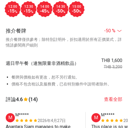
12:00
12:30
14:00
14:30
15:00
-15
-15
-45
-50
-50
%
%
%
%
%
推介餐牌
-50 %
推介餐牌僅供參考；除特別註明外，折扣適用於所有正價菜式，詳
情請參閱商戶細則
THB 1,600
週日早午餐（連無限量非酒精飲品）
THB 3,200
餐牌與價格如有更改，恕不另行通知。
價格不包含稅以及服務費，已在特別條件中說明者除外。
評論
4.6
(14)
查看全部
M*****
M*****
M
M
2026年4月27日
2
Anantara Siam manages to make 
This place is so wo