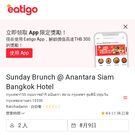
立即領取 App 限定獎勵！
現在使用 Eatigo App，解鎖價值高達THB 300
的獎勵！
使用 App
Sunday Brunch @ Anantara Siam
Bangkok Hotel
กรุงเทพฯ155 ถนนราชดำริ อนันตรา สยาม กรุงเทพฯ ลุมพินี ปทุมวัน
กรุงเทพมหานคร 10330
Ratchadamri
自助餐
營業時間
4.6
|
1.0k 訂座