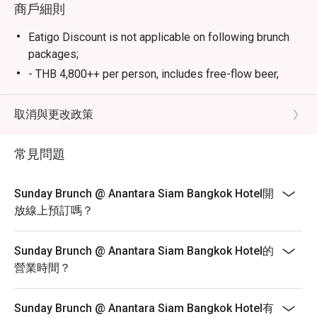
商戶細則
Eatigo Discount is not applicable on following brunch
packages;
- THB 4,800++ per person, includes free-flow beer,
sparkling wine, wine, and cocktails
- THB 5,800++ per person, includes free-flow beer,
取消與更改政策
wine, cocktails and Perrier-Jouët champagne
- THB 7,800++ per person, includes unlimited Canadian
常見問題
lobster, Perrier-Jouët champagne, and caviar
* Children under five dine for free.
Sunday Brunch @ Anantara Siam Bangkok Hotel開
Menu and pricing subject to change without notice.
放線上預訂嗎？
All prices in THB and are exclusive of VAT and service
charge.
Sunday Brunch @ Anantara Siam Bangkok Hotel的
These Promotions cannot be applied in conjunction
營業時間？
with other promotions and discounts.
Please be on time for your reservation to guarantee
Sunday Brunch @ Anantara Siam Bangkok Hotel有
your discount and seating. If you arrive more than 15