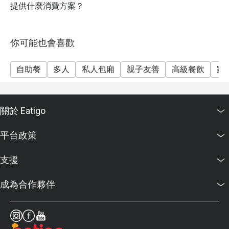
提供什麼消費方案？
minutes early your reservation is not valid.
The discount applies to Buffet only and not applicable
with a la carte menu, drinks menu and any other
你可能也會喜歡
restaurant’s ongoing promotion. [Premium À La Carte
menu is available from 12:00-13:00 hrs.]
自助餐
多人
私人包廂
親子友善
高級餐飲
家
關於 Eatigo
平台政策
支援
成為合作夥伴