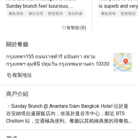
Sunday brunch feel luxurious, 
is superb and very
generous, and wonderfully 
professional 
餐點美味
價位合理
態度親切
適合約會
餐點美味
態度親切
welcoming at the same time. A true 
Bangkok classic and an absolute 
有幫助 (0)
must if you are in the city. Five stars 
without hesitation.
關於餐廳
กรุงเทพฯ155 ถนนราชดำริ อนันตรา สยาม
กรุงเทพฯ ลุมพินี ปทุมวัน กรุงเทพมหานคร 10330
複製地址
商戶介紹
・Sunday Brunch @ Anantara Siam Bangkok Hotel 位於曼
谷安納塔拉暹羅飯店內，坐落於曼谷市中心，鄰近 BTS 
Chidlom 站，交通極為便利。餐廳以其精緻典雅的用餐氛
圍聞名，提供融合國際風味的豐富菜餚。

・享受令人垂涎的週日早午餐，必嚐包括新鮮海鮮、精緻