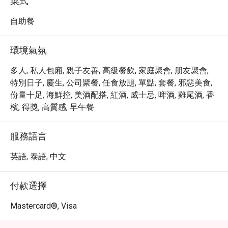
菜式
烤肉以及各式環球美食。飯店卓越的餐飲服務與優雅的環
境，讓您在悠閒的週末時光中，享受一場視覺與味覺的雙
自助餐
重饗宴。這裡不僅是美食天堂，也是體驗曼谷奢華氛圍的
絕佳選擇。

環境氣氛
・透過 Eatigo 預訂，您將有機會享受週日早午餐最高 5 折
的獨家優惠，以更超值的價格，沉浸於曼谷安納塔拉暹羅
多人, 私人包廂, 親子友善, 高級餐飲, 家庭聚會, 朋友聚會,
飯店的非凡用餐體驗。
特別日子, 慶生, 公司聚餐, 任食放題, 單點, 套餐, 邪惡美食,
份量十足, 海鮮控, 美酒配搭, 紅酒, 威士忌, 啤酒, 雞尾酒, 香
檳, 得獎, 高質感, 早午餐
服務語言
英語, 泰語, 中文
付款選擇
Mastercard®, Visa