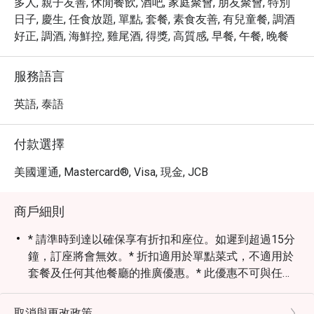
多人, 親子友善, 休閒餐飲, 酒吧, 家庭聚會, 朋友聚會, 特別
日子, 慶生, 任食放題, 單點, 套餐, 素食友善, 有兒童餐, 調酒
好正, 調酒, 海鮮控, 雞尾酒, 得獎, 高質感, 早餐, 午餐, 晚餐
服務語言
英語, 泰語
付款選擇
美國運通, Mastercard®, Visa, 現金, JCB
商戶細則
* 請準時到達以確保享有折扣和座位。如遲到超過15分
鐘，訂座將會無效。* 折扣適用於單點菜式，不適用於
套餐及任何其他餐廳的推廣優惠。* 此優惠不可與任何
其他折扣、現金券或推廣（例如萬豪旅享家會員優惠）
同時使用。* 不允許從不同餐廳點菜。* 用餐時間不超
取消與更改政策