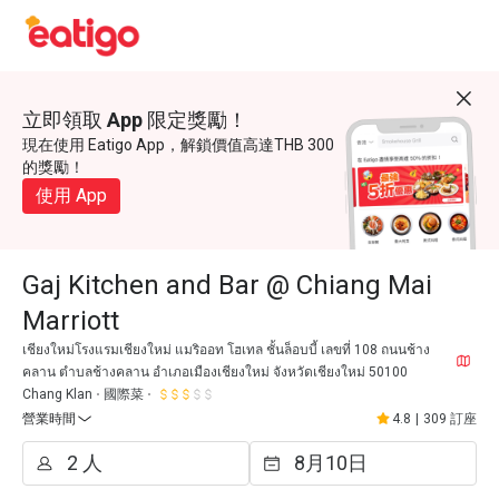
立即領取 App 限定獎勵！
現在使用 Eatigo App，解鎖價值高達THB 300
的獎勵！
使用 App
Gaj Kitchen and Bar @ Chiang Mai
Marriott
เชียงใหม่โรงแรมเชียงใหม่ แมริออท โฮเทล ชั้นล็อบบี้ เลขที่ 108 ถนนช้าง
คลาน ตำบลช้างคลาน อำเภอเมืองเชียงใหม่ จังหวัดเชียงใหม่ 50100
Chang Klan
國際菜
營業時間
4.8
|
309 訂座