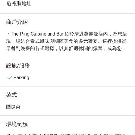
複製地址
商戶介紹
・The Ping Cuisine and Bar 位於清邁萬麗飯店內，為您呈
現一場結合泰式風味與國際美食的多元饗宴。這裡提供從
早餐到晚餐的各式選擇，以其舒適休閒的氛圍，成為您享
受美食的理想場所，無論是獨自用餐、與摯友相聚，或是
闔家光臨，皆能在此找到愜意的用餐時光。

設施/服務
・憑藉 4.4 的高分評價與眾多好評，The Ping Cuisine and 
Bar 以其精緻的泰式料理，如濃郁的泰式咖哩，和美味的
Parking
國際菜餚，深受饕客喜愛。特別推薦您品嚐主廚精心製作
的特色菜餚，以及令人垂涎的各式小菜與精緻甜點。這裡
菜式
同時提供豐富的酒精飲品，包括精選啤酒、葡萄酒與創意
雞尾酒，為您的用餐體驗增添畫龍點睛之筆。

國際菜
・透過 Eatigo 預訂 The Ping Cuisine and Bar，您將有機會
享受最高 5 折的驚喜優惠，讓您以超值的價格，盡情品嚐
環境氣氛
由主廚團隊為您準備的美味佳餚。