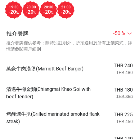
19:30
20:00
20:30
21:00
-20
-20
-20
-20
%
%
%
%
推介餐牌
-50 %
推介餐牌僅供參考；除特別註明外，折扣適用於所有正價菜式，詳
情請參閱商戶細則
THB 240
萬豪牛肉漢堡(Marriott Beef Burger)
THB 480
清邁牛柳金麵(Chiangmai Khao Soi with
THB 180
beef tender)
THB 360
烤醃燻牛扒(Grilled marinated smoked flank
THB 225
steak)
THB 450
THB 140