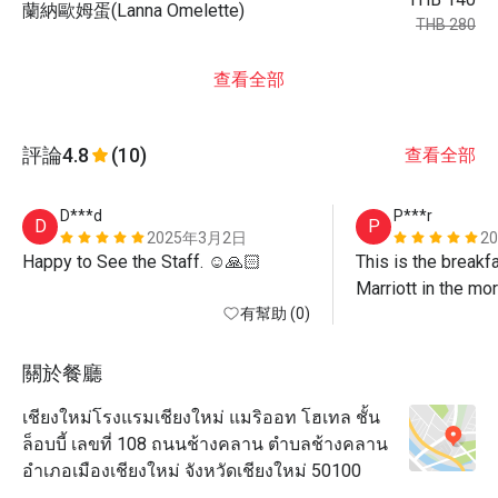
蘭納歐姆蛋(Lanna Omelette)
THB 280
查看全部
評論
4.8
(10)
查看全部
D***d
P***r
D
P
2025年3月2日
2
Happy to See the Staff. ☺️🙏🏻
This is the breakfa
Marriott in the mor
有幫助 (0)
options are a bit li
and service are g
關於餐廳
เชียงใหม่โรงแรมเชียงใหม่ แมริออท โฮเทล ชั้น
ล็อบบี้ เลขที่ 108 ถนนช้างคลาน ตำบลช้างคลาน
อำเภอเมืองเชียงใหม่ จังหวัดเชียงใหม่ 50100