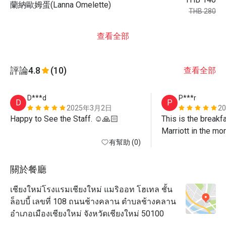
蘭納歐姆蛋(Lanna Omelette)
THB 280
查看全部
評論
4.8
(10)
查看全部
D***d
P***r
D
P
2025年3月2日
2
Happy to See the Staff. ☺️🙏🏻
This is the breakfa
Marriott in the mor
有幫助 (0)
options are a bit li
and service are g
關於餐廳
เชียงใหม่โรงแรมเชียงใหม่ แมริออท โฮเทล ชั้น
ล็อบบี้ เลขที่ 108 ถนนช้างคลาน ตำบลช้างคลาน
อำเภอเมืองเชียงใหม่ จังหวัดเชียงใหม่ 50100