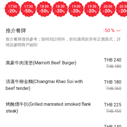
17:00
17:30
18:00
18:30
19:00
19:30
20:00
20:3
-20
-50
-50
-20
-20
-20
-20
-20
%
%
%
%
%
%
%
推介餐牌
-50 %
推介餐牌僅供參考；除特別註明外，折扣適用於所有正價菜式，詳
情請參閱商戶細則
THB 240
萬豪牛肉漢堡(Marriott Beef Burger)
THB 480
清邁牛柳金麵(Chiangmai Khao Soi with
THB 180
beef tender)
THB 360
烤醃燻牛扒(Grilled marinated smoked flank
THB 225
steak)
THB 450
THB 140