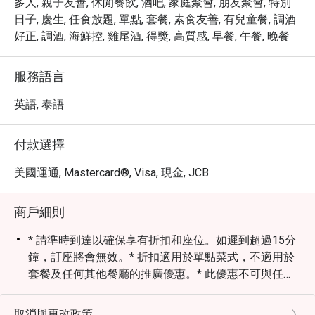
多人, 親子友善, 休閒餐飲, 酒吧, 家庭聚會, 朋友聚會, 特別
日子, 慶生, 任食放題, 單點, 套餐, 素食友善, 有兒童餐, 調酒
好正, 調酒, 海鮮控, 雞尾酒, 得獎, 高質感, 早餐, 午餐, 晚餐
服務語言
英語, 泰語
付款選擇
美國運通, Mastercard®, Visa, 現金, JCB
商戶細則
* 請準時到達以確保享有折扣和座位。如遲到超過15分
鐘，訂座將會無效。* 折扣適用於單點菜式，不適用於
套餐及任何其他餐廳的推廣優惠。* 此優惠不可與任何
其他折扣、現金券或推廣（例如萬豪旅享家會員優惠）
同時使用。* 不允許從不同餐廳點菜。* 用餐時間不超
取消與更改政策