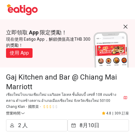
立即領取 App 限定獎勵！
現在使用 Eatigo App，解鎖價值高達THB 300
的獎勵！
使用 App
Gaj Kitchen and Bar @ Chiang Mai
Marriott
เชียงใหม่โรงแรมเชียงใหม่ แมริออท โฮเทล ชั้นล็อบบี้ เลขที่ 108 ถนนช้าง
คลาน ตำบลช้างคลาน อำเภอเมืองเชียงใหม่ จังหวัดเชียงใหม่ 50100
Chang Klan
國際菜
營業時間
4.8
|
309 訂座