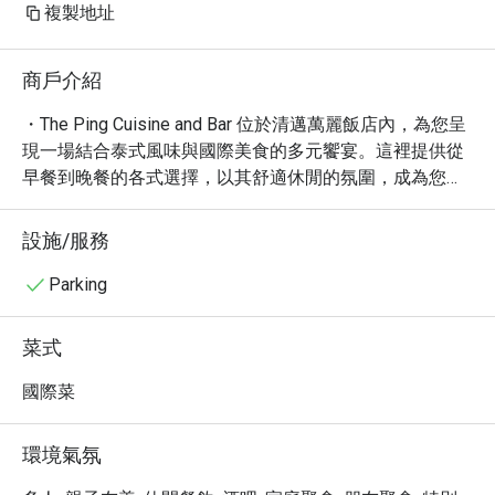
複製地址
商戶介紹
・The Ping Cuisine and Bar 位於清邁萬麗飯店內，為您呈
現一場結合泰式風味與國際美食的多元饗宴。這裡提供從
早餐到晚餐的各式選擇，以其舒適休閒的氛圍，成為您享
受美食的理想場所，無論是獨自用餐、與摯友相聚，或是
闔家光臨，皆能在此找到愜意的用餐時光。

設施/服務
・憑藉 4.4 的高分評價與眾多好評，The Ping Cuisine and 
Bar 以其精緻的泰式料理，如濃郁的泰式咖哩，和美味的
Parking
國際菜餚，深受饕客喜愛。特別推薦您品嚐主廚精心製作
的特色菜餚，以及令人垂涎的各式小菜與精緻甜點。這裡
菜式
同時提供豐富的酒精飲品，包括精選啤酒、葡萄酒與創意
雞尾酒，為您的用餐體驗增添畫龍點睛之筆。

國際菜
・透過 Eatigo 預訂 The Ping Cuisine and Bar，您將有機會
享受最高 5 折的驚喜優惠，讓您以超值的價格，盡情品嚐
環境氣氛
由主廚團隊為您準備的美味佳餚。