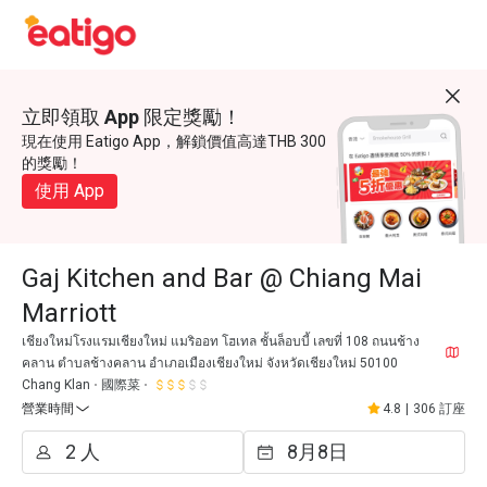
立即領取 App 限定獎勵！
現在使用 Eatigo App，解鎖價值高達THB 300
的獎勵！
使用 App
Gaj Kitchen and Bar @ Chiang Mai
Marriott
เชียงใหม่โรงแรมเชียงใหม่ แมริออท โฮเทล ชั้นล็อบบี้ เลขที่ 108 ถนนช้าง
คลาน ตำบลช้างคลาน อำเภอเมืองเชียงใหม่ จังหวัดเชียงใหม่ 50100
Chang Klan
國際菜
營業時間
4.8
|
306 訂座