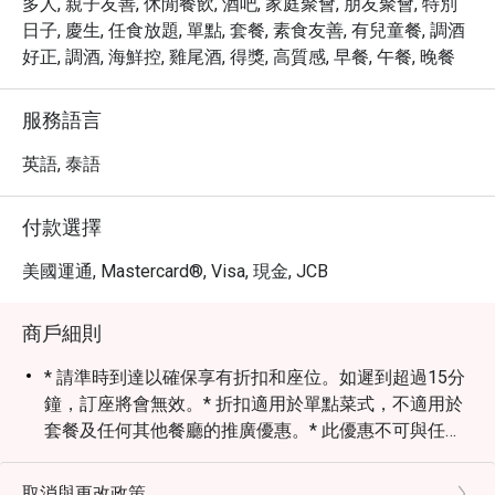
多人, 親子友善, 休閒餐飲, 酒吧, 家庭聚會, 朋友聚會, 特別
日子, 慶生, 任食放題, 單點, 套餐, 素食友善, 有兒童餐, 調酒
好正, 調酒, 海鮮控, 雞尾酒, 得獎, 高質感, 早餐, 午餐, 晚餐
服務語言
英語, 泰語
付款選擇
美國運通, Mastercard®, Visa, 現金, JCB
商戶細則
* 請準時到達以確保享有折扣和座位。如遲到超過15分
鐘，訂座將會無效。* 折扣適用於單點菜式，不適用於
套餐及任何其他餐廳的推廣優惠。* 此優惠不可與任何
其他折扣、現金券或推廣（例如萬豪旅享家會員優惠）
同時使用。* 不允許從不同餐廳點菜。* 用餐時間不超
取消與更改政策