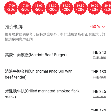
17:00
17:30
18:00
18:30
19:00
19:30
20:00
20:3
-20
-50
-50
-20
-20
-20
-20
-20
%
%
%
%
%
%
%
推介餐牌
-50 %
推介餐牌僅供參考；除特別註明外，折扣適用於所有正價菜式，詳
情請參閱商戶細則
THB 240
萬豪牛肉漢堡(Marriott Beef Burger)
THB 480
清邁牛柳金麵(Chiangmai Khao Soi with
THB 180
beef tender)
THB 360
烤醃燻牛扒(Grilled marinated smoked flank
THB 225
steak)
THB 450
THB 140