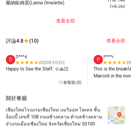
蘭納歐姆蛋(Lanna Omelette)
THB 280
查看全部
評論
4.8
(10)
查看全部
D***d
P***r
D
P
2025年3月2日
2
Happy to See the Staff. ☺️🙏🏻
This is the breakfa
Marriott in the mor
有幫助 (0)
options are a bit li
and service are g
關於餐廳
เชียงใหม่โรงแรมเชียงใหม่ แมริออท โฮเทล ชั้น
ล็อบบี้ เลขที่ 108 ถนนช้างคลาน ตำบลช้างคลาน
อำเภอเมืองเชียงใหม่ จังหวัดเชียงใหม่ 50100