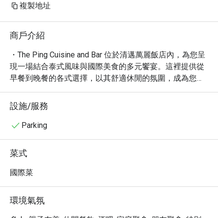
複製地址
商戶介紹
・The Ping Cuisine and Bar 位於清邁萬麗飯店內，為您呈
現一場結合泰式風味與國際美食的多元饗宴。這裡提供從
早餐到晚餐的各式選擇，以其舒適休閒的氛圍，成為您享
受美食的理想場所，無論是獨自用餐、與摯友相聚，或是
闔家光臨，皆能在此找到愜意的用餐時光。

設施/服務
・憑藉 4.4 的高分評價與眾多好評，The Ping Cuisine and 
Bar 以其精緻的泰式料理，如濃郁的泰式咖哩，和美味的
Parking
國際菜餚，深受饕客喜愛。特別推薦您品嚐主廚精心製作
的特色菜餚，以及令人垂涎的各式小菜與精緻甜點。這裡
菜式
同時提供豐富的酒精飲品，包括精選啤酒、葡萄酒與創意
雞尾酒，為您的用餐體驗增添畫龍點睛之筆。

國際菜
・透過 Eatigo 預訂 The Ping Cuisine and Bar，您將有機會
享受最高 5 折的驚喜優惠，讓您以超值的價格，盡情品嚐
環境氣氛
由主廚團隊為您準備的美味佳餚。