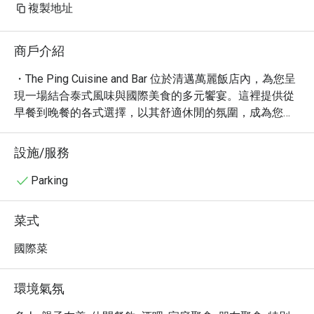
複製地址
商戶介紹
・The Ping Cuisine and Bar 位於清邁萬麗飯店內，為您呈
現一場結合泰式風味與國際美食的多元饗宴。這裡提供從
早餐到晚餐的各式選擇，以其舒適休閒的氛圍，成為您享
受美食的理想場所，無論是獨自用餐、與摯友相聚，或是
闔家光臨，皆能在此找到愜意的用餐時光。

設施/服務
・憑藉 4.4 的高分評價與眾多好評，The Ping Cuisine and 
Bar 以其精緻的泰式料理，如濃郁的泰式咖哩，和美味的
Parking
國際菜餚，深受饕客喜愛。特別推薦您品嚐主廚精心製作
的特色菜餚，以及令人垂涎的各式小菜與精緻甜點。這裡
菜式
同時提供豐富的酒精飲品，包括精選啤酒、葡萄酒與創意
雞尾酒，為您的用餐體驗增添畫龍點睛之筆。

國際菜
・透過 Eatigo 預訂 The Ping Cuisine and Bar，您將有機會
享受最高 5 折的驚喜優惠，讓您以超值的價格，盡情品嚐
環境氣氛
由主廚團隊為您準備的美味佳餚。