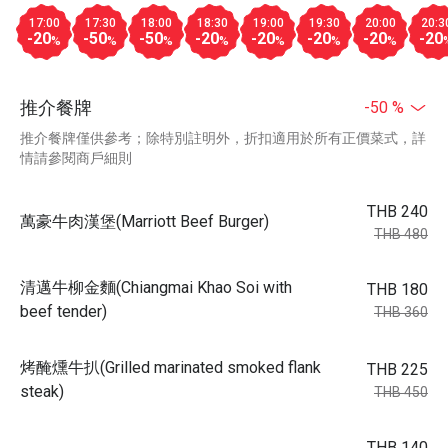
17:00
17:30
18:00
18:30
19:00
19:30
20:00
20:3
-20
-50
-50
-20
-20
-20
-20
-20
%
%
%
%
%
%
%
推介餐牌
-50 %
推介餐牌僅供參考；除特別註明外，折扣適用於所有正價菜式，詳
情請參閱商戶細則
THB 240
萬豪牛肉漢堡(Marriott Beef Burger)
THB 480
清邁牛柳金麵(Chiangmai Khao Soi with
THB 180
beef tender)
THB 360
烤醃燻牛扒(Grilled marinated smoked flank
THB 225
steak)
THB 450
THB 140