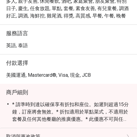
多人, 親子友善, 休閒餐飲, 酒吧, 家庭聚會, 朋友聚會, 特別
日子, 慶生, 任食放題, 單點, 套餐, 素食友善, 有兒童餐, 調酒
好正, 調酒, 海鮮控, 雞尾酒, 得獎, 高質感, 早餐, 午餐, 晚餐
服務語言
英語, 泰語
付款選擇
美國運通, Mastercard®, Visa, 現金, JCB
商戶細則
* 請準時到達以確保享有折扣和座位。如遲到超過15分
鐘，訂座將會無效。* 折扣適用於單點菜式，不適用於
套餐及任何其他餐廳的推廣優惠。* 此優惠不可與任何
其他折扣、現金券或推廣（例如萬豪旅享家會員優惠）
同時使用。* 不允許從不同餐廳點菜。* 用餐時間不超
取消與更改政策