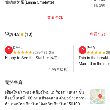
蘭納歐姆蛋(Lanna Omelette)
THB 280
查看全部
評論
4.8
(10)
查看全部
D***d
P***r
D
P
2025年3月2日
2
Happy to See the Staff. ☺️🙏🏻
This is the breakfa
Marriott in the mor
有幫助 (0)
options are a bit li
and service are g
關於餐廳
เชียงใหม่โรงแรมเชียงใหม่ แมริออท โฮเทล ชั้น
ล็อบบี้ เลขที่ 108 ถนนช้างคลาน ตำบลช้างคลาน
อำเภอเมืองเชียงใหม่ จังหวัดเชียงใหม่ 50100