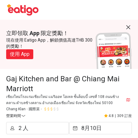
立即領取 App 限定獎勵！
現在使用 Eatigo App，解鎖價值高達THB 300
的獎勵！
使用 App
Gaj Kitchen and Bar @ Chiang Mai
Marriott
เชียงใหม่โรงแรมเชียงใหม่ แมริออท โฮเทล ชั้นล็อบบี้ เลขที่ 108 ถนนช้าง
คลาน ตำบลช้างคลาน อำเภอเมืองเชียงใหม่ จังหวัดเชียงใหม่ 50100
Chang Klan
國際菜
營業時間
4.8
|
309 訂座