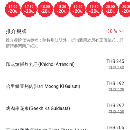
14:00
17:30
18:00
18:30
19:00
19:30
20:00
20:3
-20
-20
-20
-20
-20
-20
-20
-20
%
%
%
%
%
%
%
推介餐牌
-30 %
推介餐牌僅供參考；除特別註明外，折扣適用於所有正價菜式，詳
情請參閱商戶細則
THB 245
印式燴飯炸丸子(Khichdi Arrancini)
THB 350
THB 192
哈里綠豆烤肉(Hari Moong Ki Galauti)
THB 275
THB 297
烤肉串花束(Seekh Ka Guldasta)
THB 425
THB 206