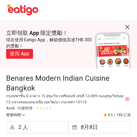
立即領取 App 限定獎勵！
現在使用 Eatigo App，解鎖價值高達THB 300
的獎勵！
使用 App
Benares Modern Indian Cuisine
Bangkok
กรุงเทพฯชั้น G อาคาร 15 สุขุมวิท เรสซิเดนซ์ เลขที่ 12/499 ถนนสุขุมวิทซอย
13 แขวงคลองเตยเหนือ เขตวัฒนา กรุงเทพฯ 10110
Asok
印度料理
營業時間
4.5
|
188 訂座