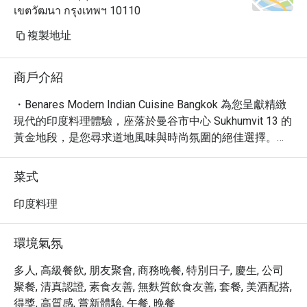
เขตวัฒนา กรุงเทพฯ 10110
複製地址
商戶介紹
・Benares Modern Indian Cuisine Bangkok 為您呈獻精緻
現代的印度料理體驗，座落於曼谷市中心 Sukhumvit 13 的
黃金地段，是您尋求道地風味與時尚氛圍的絕佳選擇。餐
廳以其精緻裝潢與溫馨雅緻的氛圍著稱，是享受浪漫晚餐
或特殊聚會的理想場所。

菜式
・這裡的菜單匯集了傳統印度烹飪的精髓，並融入現代創
意，為您帶來耳目一新的味蕾饗宴。從香氣四溢的開胃小
印度料理
點到精心烹調的主菜，每一道菜都凝聚了主廚的巧思與對
食材的講究。

環境氣氛
・提供全方位的用餐選擇，包含豐富的素食與全素餐點，
滿足不同客人的需求。無論是午間小憩、豐盛晚餐，或是
多人, 高級餐飲, 朋友聚會, 商務晚餐, 特別日子, 慶生, 公司
想要品嚐精緻甜點，都能在此獲得滿足。餐廳擁有舒適的
聚餐, 清真認證, 素食友善, 無麩質飲食友善, 套餐, 美酒配搭,
用餐環境，並提供細緻的桌邊服務，確保您的用餐體驗無
得獎, 高質感, 嘗新體驗, 午餐, 晚餐