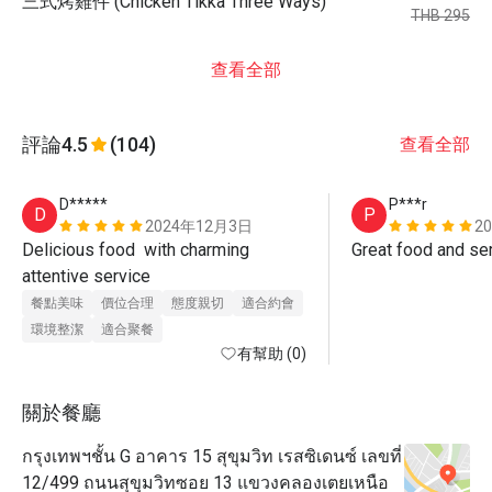
三式烤雞件 (Chicken Tikka Three Ways)
THB 295
查看全部
評論
4.5
(104)
查看全部
D*****
P***r
D
P
2024年12月3日
2
Delicious food  with charming 
Great food and ser
attentive service 
餐點美味
價位合理
態度親切
適合約會
環境整潔
適合聚餐
有幫助 (0)
關於餐廳
กรุงเทพฯชั้น G อาคาร 15 สุขุมวิท เรสซิเดนซ์ เลขที่
12/499 ถนนสุขุมวิทซอย 13 แขวงคลองเตยเหนือ