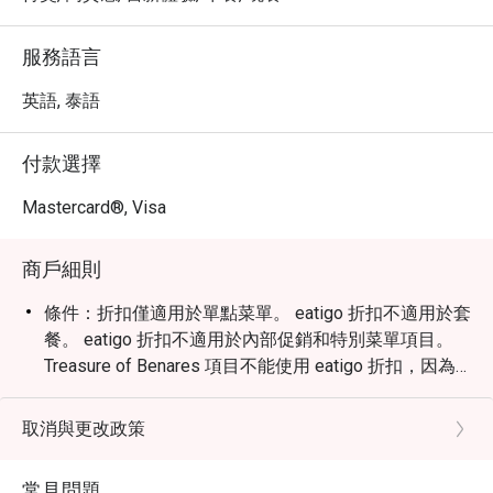
懈可擊。

・ 透過 Eatigo 預訂 Benares Modern Indian Cuisine 
服務語言
Bangkok，您即可享有高達 5 折的獨家優惠。立即預訂，
盡情品嚐這場融合傳統與創新的印度美食饗宴，體驗無與
英語, 泰語
倫比的用餐價值！
付款選擇
Mastercard®, Visa
商戶細則
條件：折扣僅適用於單點菜單。 eatigo 折扣不適用於套
餐。 eatigo 折扣不適用於內部促銷和特別菜單項目。
Treasure of Benares 項目不能使用 eatigo 折扣，因為
它們是特別菜單且需要預訂。
取消與更改政策
常見問題