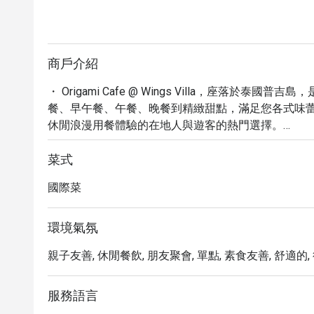
商戶介紹
・ Origami Cafe @ Wings Villa，座落
餐、早午餐、午餐、晚餐到精緻甜點，滿足您各式味蕾。我們
休閒浪漫用餐體驗的在地人與遊客的熱門選擇。

・ 網友好評高達 4.6 星，Origami Cafe 以
親友同行，都能在此享受愉悅時光。菜單涵蓋有機餐
菜式
主廚特製的創意料理，為您的旅程增添難忘的味蕾記憶
國際菜
・ 透過 Eatigo 預訂 Origami Cafe，您可以
環境氣氛
親子友善, 休閒餐飲, 朋友聚會, 單點, 素食友善, 舒適的, 
服務語言