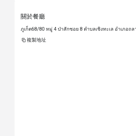
關於餐廳
ภูเก็ต68/80 หมู่ 4 ป่าสักซอย 8 ตำบลเชิงทะเล อำเภอถลา
複製地址