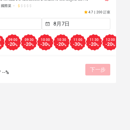
國際菜
4.7
|
200 訂座
0
09:00
09:30
10:00
10:30
11:00
11:30
12:00
12:3
-20
-20
-30
-20
-30
-20
-20
-20
%
%
%
%
%
%
%
%
下一步
/
--%
*a
M*****g
M
2022年9月7日
2022年7
lean, bright, nice music. The food 
b, be sure to try the smoothies 
 berries.
有幫助 (0)