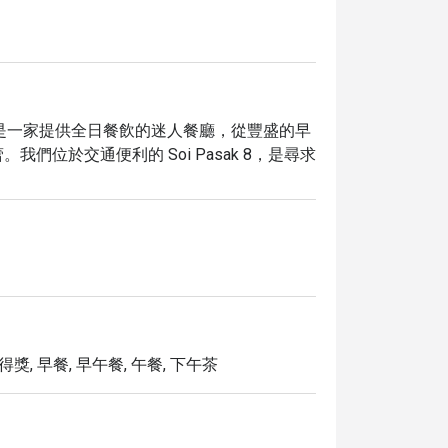
於泰國普吉島，是一家提供全日餐飲的迷人餐廳，從豐盛的早
位於交通便利的 Soi Pasak 8，是尋求
其舒適、新潮的休閒浪漫氛圍聞名，無論是獨自用餐或與
點、小菜、各式咖啡與酒飲，特別推薦您品嚐
。

獨享高達 5 折的超值優惠，享受頂級美食同時聰明省錢。
得獎, 早餐, 早午餐, 午餐, 下午茶