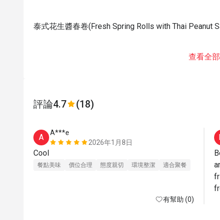
泰式花生醬春卷(Fresh Spring Rolls with Thai Peanut S
查看全部
評論
4.7
(18)
A***e
A
2026年1月8日
Cool
B
a
餐點美味
價位合理
態度親切
環境整潔
適合聚餐
f
f
有幫助 (0)
p