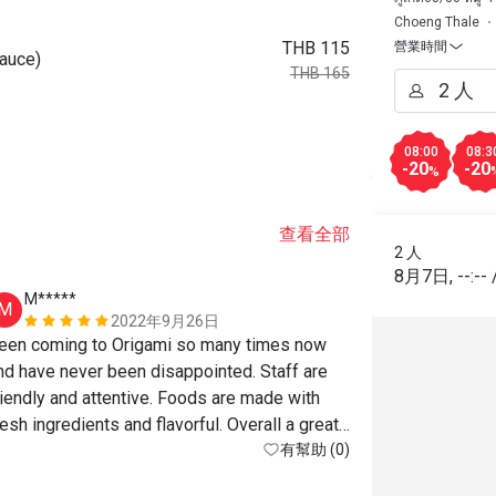
Choeng Thale
THB 115
營業時間
auce)
THB 165
08:00
08:3
-20
-20
%
查看全部
2 人
8月7日
,
--:--
M*****
a*******
M
A
2022年9月26日
een coming to Origami so many times now 
Great cafe. C
nd have never been disappointed. Staff are 
is just a bom
riendly and attentive. Foods are made with 
with nuts and
resh ingredients and flavorful. Overall a great 
lace to sit back and relax. Thank you :)
有幫助 (0)