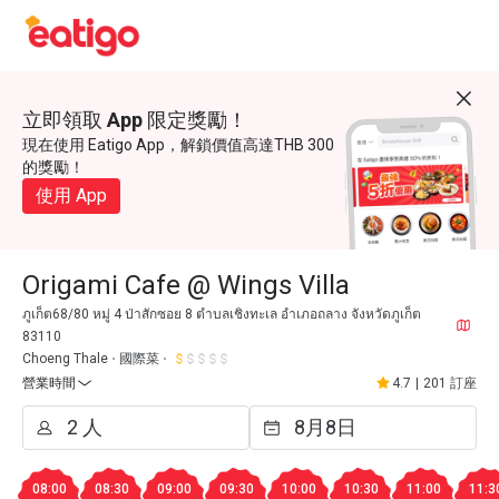
立即領取 App 限定獎勵！
現在使用 Eatigo App，解鎖價值高達THB 300
的獎勵！
使用 App
Origami Cafe @ Wings Villa
ภูเก็ต68/80 หมู่ 4 ป่าสักซอย 8 ตำบลเชิงทะเล อำเภอถลาง จังหวัดภูเก็ต
83110
Choeng Thale
國際菜
營業時間
4.7
|
201 訂座
08:00
08:30
09:00
09:30
10:00
10:30
11:00
11:3