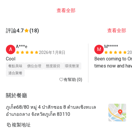
查看全部
評論
4.7
(18)
查看全部
A***e
M*****
A
M
2026年1月8日
2
Cool
Been coming to Or
times now and hav
餐點美味
價位合理
態度親切
環境整潔
disappointed. Staff
適合聚餐
有幫助 (0)
attentive. Foods a
ingredients and fla
great place to sit 
關於餐廳
Thank you :)
ภูเก็ต68/80 หมู่ 4 ป่าสักซอย 8 ตำบลเชิงทะเล
อำเภอถลาง จังหวัดภูเก็ต 83110
複製地址