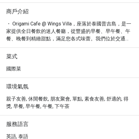
商戶介紹
・ Origami Cafe @ Wings Villa，座落於泰國普吉島，是一
家提供全日餐飲的迷人餐廳，從豐盛的早餐、早午餐、午
餐、晚餐到精緻甜點，滿足您各式味蕾。我們位於交通便
利的 Soi Pasak 8，是尋求休閒浪漫用餐體驗的在地人與遊
客的熱門選擇。

菜式
・ 網友好評高達 4.6 星，Origami Cafe 以其舒適、新潮的
休閒浪漫氛圍聞名，無論是獨自用餐或與親友同行，都能
國際菜
在此享受愉悅時光。菜單涵蓋有機餐點、小菜、各式咖啡
與酒飲，特別推薦您品嚐主廚特製的創意料理，為您的旅
環境氣氛
程增添難忘的味蕾記憶。

・ 透過 Eatigo 預訂 Origami Cafe，您可以獨享高達 5 折的
親子友善, 休閒餐飲, 朋友聚會, 單點, 素食友善, 舒適的, 得
超值優惠，享受頂級美食同時聰明省錢。
獎, 早餐, 早午餐, 午餐, 下午茶
服務語言
英語, 泰語