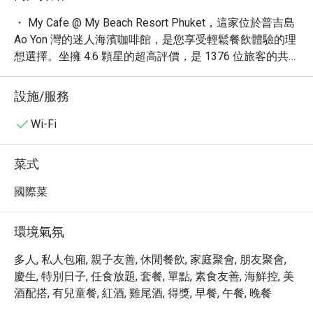
・ My Cafe @ My Beach Resort Phuket，這家位於普吉島 
Ao Yon 灣的迷人海濱咖啡館，是您享受輕鬆餐飲體驗的理
想選擇。坐擁 4.6 顆星的超高評價，是 1376 位旅客的共
同推薦。

・ 這裡提供精緻的餐點，更是一個讓您沉浸在海灘美景中
設施/服務
的絕佳地點。顧客讚譽有加的「沙灘」景觀、迷人的「夕
陽」餘暉，以及「寧靜」的氛圍，讓這裡成為放鬆身心的
Wi-Fi
完美去處。

・ 透過 Eatigo 預訂，您將有機會以最高 5 折的優惠，盡
菜式
情享受 My Cafe @ My Beach Resort Phuket 的美味佳餚與
獨特海濱風情。
國際菜
環境氣氛
多人, 私人包廂, 親子友善, 休閒餐飲, 家庭聚會, 朋友聚會,
慶生, 特別日子, 任食放題, 套餐, 單點, 素食友善, 海鮮控, 美
酒配搭, 有兒童餐, 紅酒, 雞尾酒, 得獎, 早餐, 午餐, 晚餐