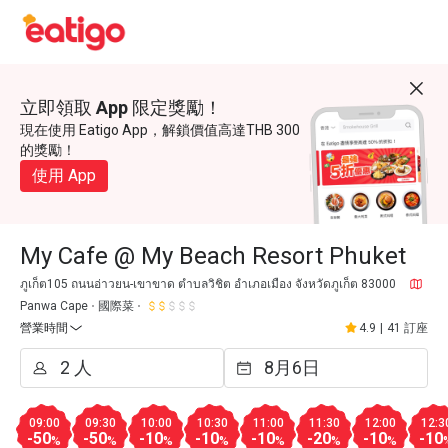
立即領取 App 限定獎勵！
現在使用 Eatigo App，解鎖價值高達THB 300
的獎勵！
使用 App
My Cafe @ My Beach Resort Phuket
ภูเก็ต105 ถนนอ่าวยน-เขาขาด ตำบลวิชิต อำเภอเมือง จังหวัดภูเก็ต 83000
Panwa Cape
國際菜
營業時間
4.9
|
41 訂座
09:00
09:30
10:00
10:30
11:00
11:30
12:00
12:3
-50
-50
-10
-10
-10
-20
-10
-10
%
%
%
%
%
%
%