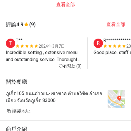
查看全部
評論
4.9
(9)
查看全部
T**
R************
T
R
2024年3月7日
2
Incredible setting , extensive menu 
Good place, staff
and outstanding service. Thoroughly 
recommended.
有幫助 (0)
關於餐廳
ภูเก็ต105 ถนนอ่าวยน-เขาขาด ตำบลวิชิต อำเภอ
เมือง จังหวัดภูเก็ต 83000
複製地址
商戶介紹