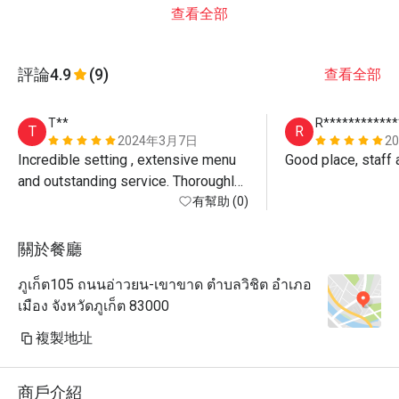
查看全部
評論
4.9
(9)
查看全部
T**
R************
T
R
2024年3月7日
2
Incredible setting , extensive menu 
Good place, staff
and outstanding service. Thoroughly 
recommended.
有幫助 (0)
關於餐廳
ภูเก็ต105 ถนนอ่าวยน-เขาขาด ตำบลวิชิต อำเภอ
เมือง จังหวัดภูเก็ต 83000
複製地址
商戶介紹