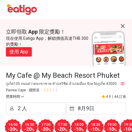
立即領取 App 限定獎勵！
現在使用 Eatigo App，解鎖價值高達THB 300
的獎勵！
使用 App
My Cafe @ My Beach Resort Phuket
ภูเก็ต105 ถนนอ่าวยน-เขาขาด ตำบลวิชิต อำเภอเมือง จังหวัดภูเก็ต 83000
Panwa Cape
國際菜
營業時間
4.9
|
44 訂座
16:00
16:30
17:00
17:30
18:00
18:30
19:00
19:3
-20
-20
-20
-20
-10
-10
-10
-10
%
%
%
%
%
%
%