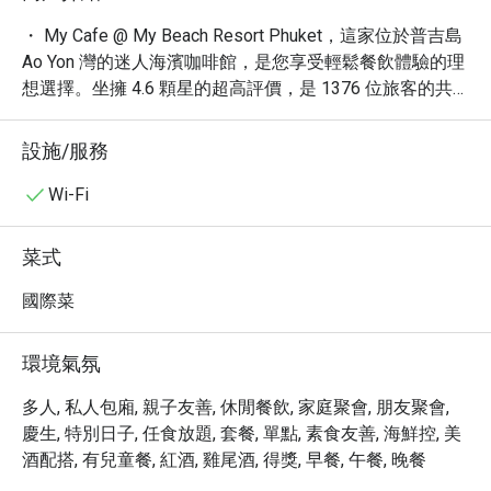
・ My Cafe @ My Beach Resort Phuket，這家位於普吉島 
Ao Yon 灣的迷人海濱咖啡館，是您享受輕鬆餐飲體驗的理
想選擇。坐擁 4.6 顆星的超高評價，是 1376 位旅客的共
同推薦。

・ 這裡提供精緻的餐點，更是一個讓您沉浸在海灘美景中
設施/服務
的絕佳地點。顧客讚譽有加的「沙灘」景觀、迷人的「夕
陽」餘暉，以及「寧靜」的氛圍，讓這裡成為放鬆身心的
Wi-Fi
完美去處。

・ 透過 Eatigo 預訂，您將有機會以最高 5 折的優惠，盡
菜式
情享受 My Cafe @ My Beach Resort Phuket 的美味佳餚與
獨特海濱風情。
國際菜
環境氣氛
多人, 私人包廂, 親子友善, 休閒餐飲, 家庭聚會, 朋友聚會,
慶生, 特別日子, 任食放題, 套餐, 單點, 素食友善, 海鮮控, 美
酒配搭, 有兒童餐, 紅酒, 雞尾酒, 得獎, 早餐, 午餐, 晚餐