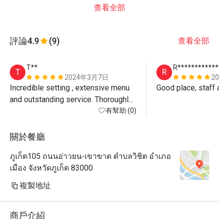
查看全部
評論
4.9
(9)
查看全部
T**
R************
T
R
2024年3月7日
2
Incredible setting , extensive menu 
Good place, staff
and outstanding service. Thoroughly 
recommended.
有幫助 (0)
關於餐廳
ภูเก็ต105 ถนนอ่าวยน-เขาขาด ตำบลวิชิต อำเภอ
เมือง จังหวัดภูเก็ต 83000
複製地址
商戶介紹