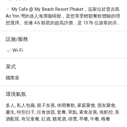
・ My Cafe @ My Beach Resort Phuket，這家位於普吉島 
Ao Yon 灣的迷人海濱咖啡館，是您享受輕鬆餐飲體驗的理
想選擇。坐擁 4.6 顆星的超高評價，是 1376 位旅客的共
同推薦。

・ 這裡提供精緻的餐點，更是一個讓您沉浸在海灘美景中
設施/服務
的絕佳地點。顧客讚譽有加的「沙灘」景觀、迷人的「夕
陽」餘暉，以及「寧靜」的氛圍，讓這裡成為放鬆身心的
Wi-Fi
完美去處。

・ 透過 Eatigo 預訂，您將有機會以最高 5 折的優惠，盡
菜式
情享受 My Cafe @ My Beach Resort Phuket 的美味佳餚與
獨特海濱風情。
國際菜
環境氣氛
多人, 私人包廂, 親子友善, 休閒餐飲, 家庭聚會, 朋友聚會,
慶生, 特別日子, 任食放題, 套餐, 單點, 素食友善, 海鮮控, 美
酒配搭, 有兒童餐, 紅酒, 雞尾酒, 得獎, 早餐, 午餐, 晚餐