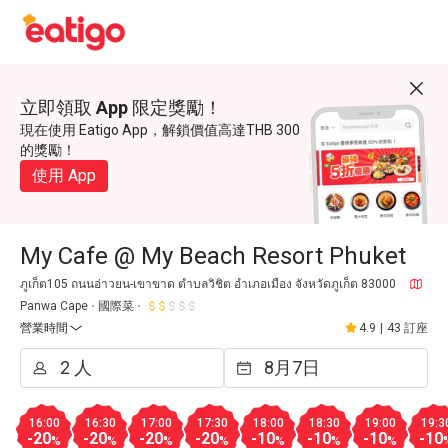
立即領取 App 限定獎勵！
現在使用 Eatigo App，解鎖價值高達THB 300
的獎勵！
使用 App
My Cafe @ My Beach Resort Phuket
ภูเก็ต105 ถนนอ่าวยน-เขาขาด ตำบลวิชิต อำเภอเมือง จังหวัดภูเก็ต 83000
Panwa Cape
國際菜
營業時間
4.9
|
43 訂座
16:00
16:30
17:00
17:30
18:00
18:30
19:00
19:3
-20
-20
-20
-20
-10
-10
-10
-10
%
%
%
%
%
%
%