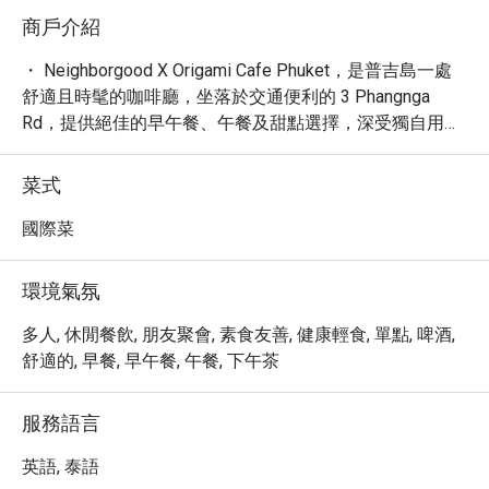
商戶介紹
・ Neighborgood X Origami Cafe Phuket，是普吉島一處
舒適且時髦的咖啡廳，坐落於交通便利的 3 Phangnga 
Rd，提供絕佳的早午餐、午餐及甜點選擇，深受獨自用餐
者與尋找筆電工作空間的旅客喜愛。這裡有著輕鬆、安靜
且新潮的氛圍，是您在普吉島放鬆或高效工作的理想據
菜式
點，平均 4.7 星的高評價，證明了其出色的品質與服務。

・ 探索我們精心製作的咖啡、美味的餐點，以及令人垂涎
國際菜
的甜點，每一項都承諾帶來獨特的味蕾體驗。從豐盛的早
餐到精緻的午餐，Neighborgood X Origami Cafe Phuket 
環境氣氛
致力於提供讓您回味無窮的餐飲享受。

・ 立即透過 Eatigo 預訂，享用高達 5 折的獨家優惠，讓
多人, 休閒餐飲, 朋友聚會, 素食友善, 健康輕食, 單點, 啤酒,
您的普吉島美食之旅更加物超所值。
舒適的, 早餐, 早午餐, 午餐, 下午茶
服務語言
英語, 泰語