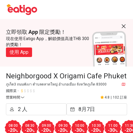
立即領取 App 限定獎勵！
現在使用 Eatigo App，解鎖價值高達THB 300
的獎勵！
使用 App
Neighborgood X Origami Cafe Phuket
ภูเก็ต3 ถนนพังงา ตำบลตลาดใหญ่ อำเภอเมือง จังหวัดภูเก็ต 83000
國際菜
營業時間
4.8
|
102 訂座
08:00
08:30
09:00
09:30
10:00
10:30
11:00
11:3
-20
-20
-20
-20
-30
-20
-30
-20
%
%
%
%
%
%
%