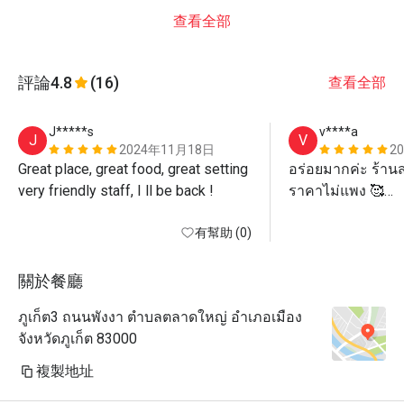
查看全部
評論
4.8
(16)
查看全部
J*****s
v****a
J
V
2024年11月18日
2
Great place, great food, great setting 
อร่อยมากค่ะ ร้านส
very friendly staff, I ll be back ! 
ราคาไม่แพง 🥰

แนะนำนะคะ
有幫助 (0)
關於餐廳
ภูเก็ต3 ถนนพังงา ตำบลตลาดใหญ่ อำเภอเมือง
จังหวัดภูเก็ต 83000
複製地址