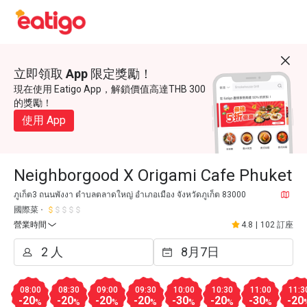
立即領取 App 限定獎勵！
現在使用 Eatigo App，解鎖價值高達THB 300
的獎勵！
使用 App
Neighborgood X Origami Cafe Phuket
ภูเก็ต3 ถนนพังงา ตำบลตลาดใหญ่ อำเภอเมือง จังหวัดภูเก็ต 83000
國際菜
營業時間
4.8
|
102 訂座
08:00
08:30
09:00
09:30
10:00
10:30
11:00
11:3
-20
-20
-20
-20
-30
-20
-30
-20
%
%
%
%
%
%
%