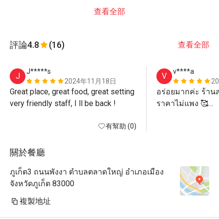
查看全部
評論
4.8
(16)
查看全部
J*****s
v****a
J
V
2024年11月18日
2
Great place, great food, great setting 
อร่อยมากค่ะ ร้านส
very friendly staff, I ll be back ! 
ราคาไม่แพง 🥰

แนะนำนะคะ
有幫助 (0)
關於餐廳
ภูเก็ต3 ถนนพังงา ตำบลตลาดใหญ่ อำเภอเมือง
จังหวัดภูเก็ต 83000
複製地址