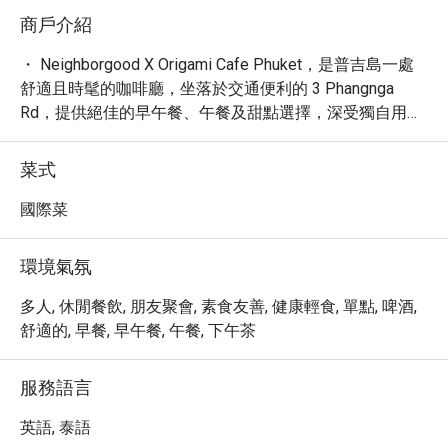
商戶介紹
・ Neighborgood X Origami Cafe Phuket，是普吉島一處
舒適且時髦的咖啡廳，坐落於交通便利的 3 Phangnga 
Rd，提供絕佳的早午餐、午餐及甜點選擇，深受獨自用餐
者與尋找筆電工作空間的旅客喜愛。這裡有著輕鬆、安靜
且新潮的氛圍，是您在普吉島放鬆或高效工作的理想據
菜式
點，平均 4.7 星的高評價，證明了其出色的品質與服務。

・ 探索我們精心製作的咖啡、美味的餐點，以及令人垂涎
國際菜
的甜點，每一項都承諾帶來獨特的味蕾體驗。從豐盛的早
餐到精緻的午餐，Neighborgood X Origami Cafe Phuket 
環境氣氛
致力於提供讓您回味無窮的餐飲享受。

・ 立即透過 Eatigo 預訂，享用高達 5 折的獨家優惠，讓
多人, 休閒餐飲, 朋友聚會, 素食友善, 健康輕食, 單點, 啤酒,
您的普吉島美食之旅更加物超所值。
舒適的, 早餐, 早午餐, 午餐, 下午茶
服務語言
英語, 泰語