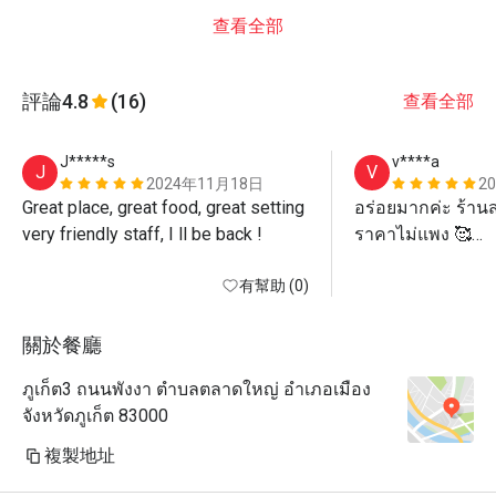
查看全部
評論
4.8
(16)
查看全部
J*****s
v****a
J
V
2024年11月18日
2
Great place, great food, great setting 
อร่อยมากค่ะ ร้านส
very friendly staff, I ll be back ! 
ราคาไม่แพง 🥰

แนะนำนะคะ
有幫助 (0)
關於餐廳
ภูเก็ต3 ถนนพังงา ตำบลตลาดใหญ่ อำเภอเมือง
จังหวัดภูเก็ต 83000
複製地址