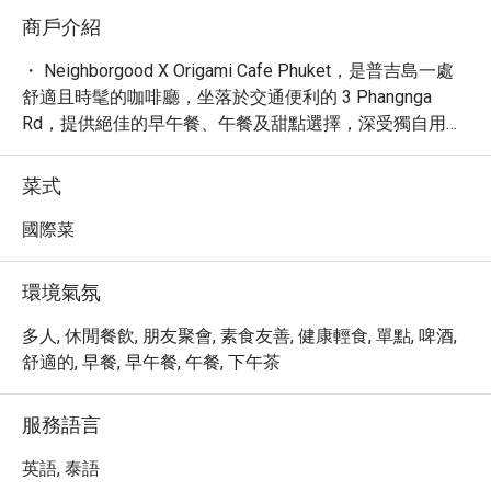
商戶介紹
・ Neighborgood X Origami Cafe Phuket，是普吉島一處
舒適且時髦的咖啡廳，坐落於交通便利的 3 Phangnga 
Rd，提供絕佳的早午餐、午餐及甜點選擇，深受獨自用餐
者與尋找筆電工作空間的旅客喜愛。這裡有著輕鬆、安靜
且新潮的氛圍，是您在普吉島放鬆或高效工作的理想據
菜式
點，平均 4.7 星的高評價，證明了其出色的品質與服務。

・ 探索我們精心製作的咖啡、美味的餐點，以及令人垂涎
國際菜
的甜點，每一項都承諾帶來獨特的味蕾體驗。從豐盛的早
餐到精緻的午餐，Neighborgood X Origami Cafe Phuket 
環境氣氛
致力於提供讓您回味無窮的餐飲享受。

・ 立即透過 Eatigo 預訂，享用高達 5 折的獨家優惠，讓
多人, 休閒餐飲, 朋友聚會, 素食友善, 健康輕食, 單點, 啤酒,
您的普吉島美食之旅更加物超所值。
舒適的, 早餐, 早午餐, 午餐, 下午茶
服務語言
英語, 泰語