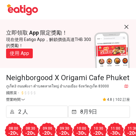
立即領取 App 限定獎勵！
現在使用 Eatigo App，解鎖價值高達THB 300
的獎勵！
使用 App
Neighborgood X Origami Cafe Phuket
ภูเก็ต3 ถนนพังงา ตำบลตลาดใหญ่ อำเภอเมือง จังหวัดภูเก็ต 83000
國際菜
營業時間
4.8
|
102 訂座
08:00
08:30
09:00
09:30
10:00
10:30
11:00
11:3
-20
-20
-20
-20
-30
-20
-30
-20
%
%
%
%
%
%
%