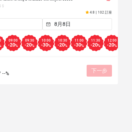
4.8
|
102 訂座
0
09:00
09:30
10:00
10:30
11:00
11:30
12:00
12:3
-20
-20
-30
-20
-30
-20
-20
-20
%
%
%
%
%
%
%
%
下一步
/
--%
R***********t
R
2024年11月18日
2024年1
ut very stylish high quality food
Fresh tasty food and kind
pool side area!
有幫助 (0)