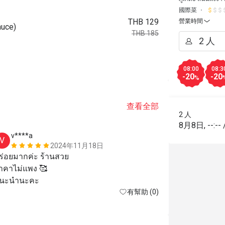
國際菜
THB 129
營業時間
uce)
THB 185
08:00
08:3
-20
-20
%
查看全部
2 人
8月8日
,
--:--
v****a
G***t
V
G
2024年11月18日
ร่อยมากค่ะ ร้านสวย 

Small place b
าคาไม่แพง 🥰

นะนำนะคะ
有幫助 (0)