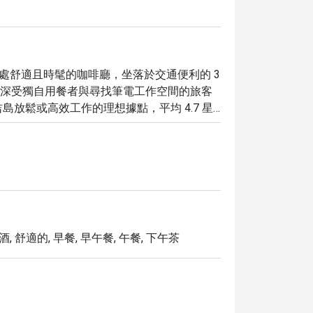
et，是普吉島一處舒適且時髦的咖啡廳，坐落於交通便利的 3 
選擇，深受獨自用餐者與尋找筆電工作空間的旅客
放鬆或高效工作的理想據點，平均 4.7 星
垂涎的甜點，每一項都承諾帶來獨特的味蕾體
gami Cafe Phuket 致力於提供讓您回味無窮
優惠，讓您的普吉島美食之旅更加物超所值。
, 舒適的, 早餐, 早午餐, 午餐, 下午茶