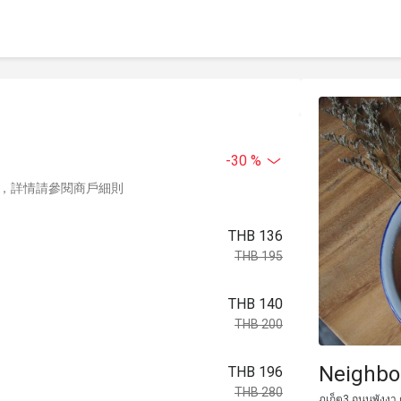
-30 %
，詳情請參閱商戶細則
THB 136
THB 195
THB 140
THB 200
Neighbo
THB 196
THB 280
ภูเก็ต3 ถนนพังงา