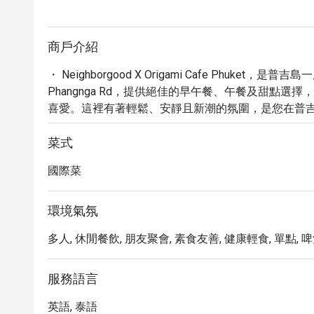
商戶介紹
・ Neighborgood X Origami Cafe Phuk
Phangnga Rd，提供絕佳的早午餐、午餐及甜點
喜愛。這裡有著輕鬆、安靜且新潮的氛圍，是您在普吉島
的高評價，證明了其出色的品質與服務。

・ 探索我們精心製作的咖啡、美味的餐點，以及令人
菜式
驗。從豐盛的早餐到精緻的午餐，Neighborgood X Ori
國際菜
的餐飲享受。

・ 立即透過 Eatigo 預訂，享用高達 5 折的獨家
環境氣氛
多人, 休閒餐飲, 朋友聚會, 素食友善, 健康輕食, 單點, 啤酒
服務語言
英語, 泰語