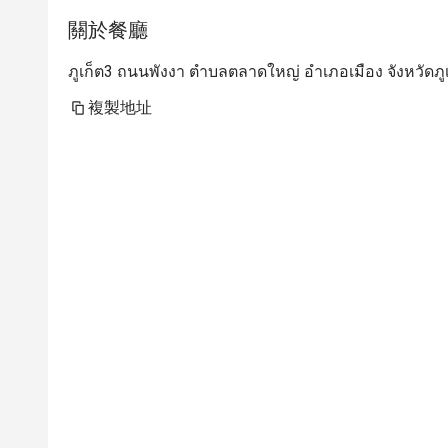
關於餐廳
ภูเก็ต3 ถนนพังงา ตำบลตลาดใหญ่ อำเภอเมือง จังหวัดภู
複製地址