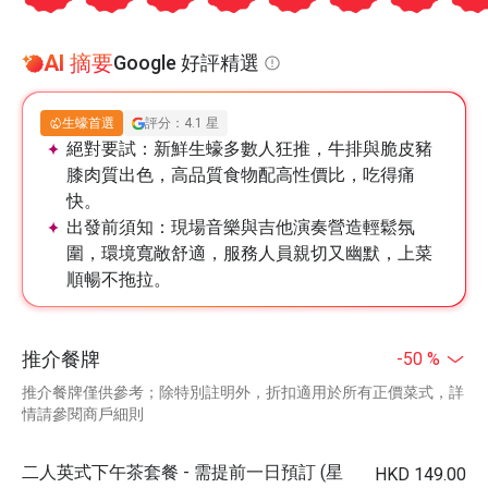
AI 摘要
Google 好評精選
生蠔首選
評分：4.1 星
絕對要試：
新鮮生蠔多數人狂推，牛排與脆皮豬
膝肉質出色，高品質食物配高性價比，吃得痛
快。
出發前須知：
現場音樂與吉他演奏營造輕鬆氛
圍，環境寬敞舒適，服務人員親切又幽默，上菜
順暢不拖拉。
推介餐牌
-50 %
推介餐牌僅供參考；除特別註明外，折扣適用於所有正價菜式，詳
情請參閱商戶細則
二人英式下午茶套餐 - 需提前一日預訂 (星
HKD 149.00