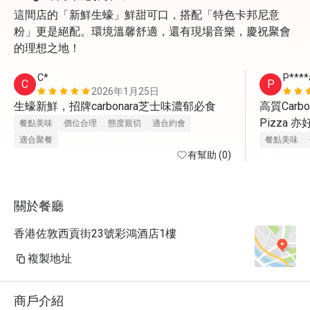
這間店的「新鮮生蠔」鮮甜可口，搭配「特色卡邦尼意
粉」更是絕配。環境溫馨舒適，還有現場音樂，慶祝聚會
的理想之地！
C*
P****
C
P
2026年1月25日
生蠔新鮮，招牌carbonara芝士味濃郁必食
高質Carbo
Pizza 
餐點美味
價位合理
態度親切
適合約會
適合聚餐
餐點美味
有幫助 (0)
關於餐廳
香港佐敦西貢街23號彩鴻酒店1樓
複製地址
商戶介紹