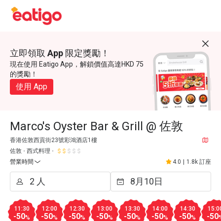
立即領取 App 限定獎勵！
現在使用 Eatigo App，解鎖價值高達HKD 75
的獎勵！
使用 App
Marco's Oyster Bar & Grill @ 佐敦
香港佐敦西貢街23號彩鴻酒店1樓
佐敦
西式料理
營業時間
4.0
|
1.8k 訂座
11:30
12:00
12:30
13:00
13:30
14:00
14:30
15:0
-50
-50
-50
-50
-50
-50
-50
-50
%
%
%
%
%
%
%