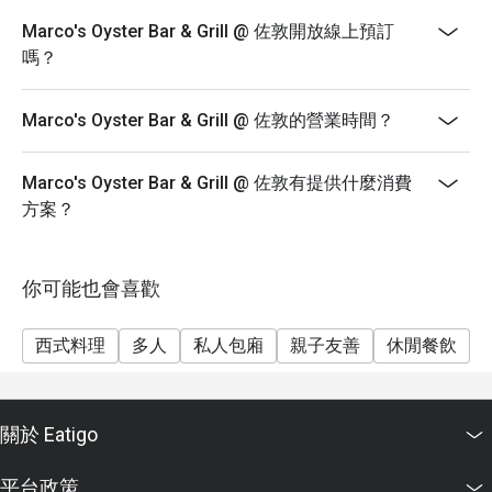
淋上 特製橄欖油與黑醋醬，酸甜開胃。

- 如有特別需求及坐位安排均視乎供應情況而定，
Marco's Oyster Bar & Grill @ 佐敦開放線上預訂
 牛肝菌忌廉湯

Marco’s Oyster Bar & Grill 保留座位安排之最終決定
嗎？
香氣濃郁，入口滑順，滿滿的牛肝菌菇香味撲鼻而來。

權。
 自家製提拉米蘇

- 不可與其他優惠一併使用。
Marco's Oyster Bar & Grill @ 佐敦的營業時間？
表面撒滿可可粉，內部層次分明，帶有濃郁 巧克力與奶油
- 用餐時間：90分鐘
交融的口感。

- 餐廳留檯15分鐘
 手沖現磨咖啡

Marco's Oyster Bar & Grill @ 佐敦有提供什麼消費
------------------------------------------------------------
醇厚順口，香氣四溢，為完美的一餐畫上句號。

方案？
 新鮮生蠔（美國 & 法國品種）

二人英式下午茶套餐 - 需提前一日預訂 (星期一至日,
肥美多汁，帶有淡淡的海水鹹香，冷藏溫度剛剛好，令人
14:30-18:00) $298
回味無窮！

你可能也會喜歡
法國鵝肝醬多士
特別優惠：買一打送一杯紅酒！

三文魚他他
黑松露忌廉雲吞

西式料理
多人
私人包廂
親子友善
休閒餐飲
巴馬火腿配蜜瓜
濃郁的黑松露香氣 融合 滑順的忌廉醬汁，推薦給松露愛好
春卷，咖哩角拼沙嗲串燒
者！

紐約芝士餅
 桌邊現煮卡邦尼意粉 – 亮點推薦！

關於 Eatigo
廚師在餐桌旁即席烹調，以 蒜頭、煙肉爆炒，再放入巨大
朱古力心太軟
帕馬森芝士輪內拌勻，最後撒上胡椒提味！

附送 咖啡或茶
平台政策