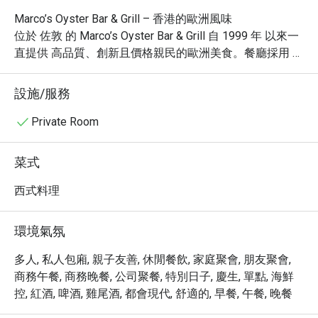
Marco’s Oyster Bar & Grill – 香港的歐洲風味

位於 佐敦 的 Marco’s Oyster Bar & Grill 自 1999 年 以來一
直提供 高品質、創新且價格親民的歐洲美食。餐廳採用 藍
白色地中海風格裝潢，營造出溫馨且充滿異國風情的氛
圍。而其 紅白桌布、木製家具、紅磚拱門 的歐式裝潢，更
設施/服務
增添了 懷舊與浪漫氣息。

Private Room
雖然餐廳 主打義大利料理，但菜單同時融合了 創新歐洲風
味，提供多種美味選擇，包括：

菜式
 龍蝦醬汁大蝦、帶子及蟹肉寬扁麵

 羅勒汁法式海鮮濃湯配扁意粉

西式料理
 諾曼第厚切豬排配意粉

 香煎三文魚南瓜燴飯

環境氣氛
這些精心製作的料理，讓食客 盡享豐富濃郁的歐式美饌。

 餐廳評價 – 難忘的用餐體驗

多人, 私人包廂, 親子友善, 休閒餐飲, 家庭聚會, 朋友聚會,
我們的用餐體驗 等待時間稍長，可能是由於 聖誕節期間較
商務午餐, 商務晚餐, 公司聚餐, 特別日子, 慶生, 單點, 海鮮
為繁忙。然而，服務人員態度友善，整體服務出色，而且 
控, 紅酒, 啤酒, 雞尾酒, 都會現代, 舒適的, 早餐, 午餐, 晚餐
現場音樂表演 讓整體氛圍更加歡樂。唯一的小缺點是 地板