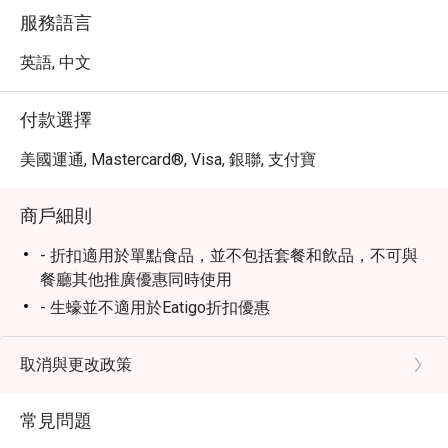
有些黏膩，衛生方面仍有改善空間。

服務語言
 亮點推薦：

 水牛芝士沙拉 – 清爽的開胃菜，新鮮蔬菜搭配濃郁的水牛
英語, 中文
芝士。

 焗法國田螺佐薯蓉 – 口感細膩，濃郁美味。

付款選擇
 桌邊現煮卡邦尼意粉 – 即席烹調，連小朋友都忍不住加點
第二輪！

美國運通, Mastercard®, Visa, 銀聯, 支付寶
 精選晚餐菜單

餐廳提供豐富的 沙拉、湯品、主菜、飲品，並可 優惠加點
商戶細則
甜點。

 特色菜品

- 折扣適用於單點食品，並不包括套餐和飲品，不可與
 香煎挪威三文魚

餐廳其他推廣優惠同時使用
外皮煎得香脆酥香，內部鮮嫩多汁，搭配 香草醬、新鮮炸
- 生蠔並不適用於Eatigo折扣優惠
薯條及沙拉，味道絕佳！

- eatigo客戶可享固定8折優惠於法國鵝肝拼牛柳餐原價
 肉醬扁意粉

＄298/位，以原價加一計算
取消與更改政策
濃郁的義式肉醬，與 口感紮實的意大利扁意粉 完美融合，
- 加一服務費以原價計算
滋味濃厚。

- 就座前請先出示eatigo之訂位確認通知
 煙燻三文魚沙拉

常見問題
口感 微甜帶煙燻香氣，搭配 新鮮芝麻葉、生菜及車厘茄，
- 繁忙時間需依照正常程序入坐