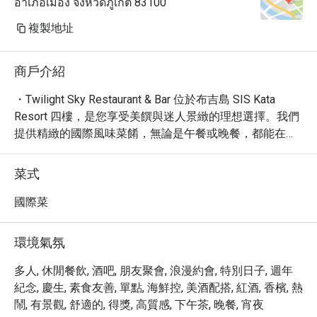
อำเภอเมือง จังหวัดภูเก็ต 83100
複製地址
商戶介紹
・Twilight Sky Restaurant & Bar 位於布吉島 SIS Kata 
Resort 四樓，是您享受美饌與迷人景緻的理想選擇。我們
提供精緻的國際風味菜餚，無論是午餐或晚餐，都能在此
感受悠閒浪漫的氛圍。 TripAdvisor 上的旅客讚譽有加，許
多人特別推薦我們的招牌「普吉島海鮮拼盤」和獨特的
菜式
「星空調酒」，讓您的用餐體驗更添色彩。

・在這裡，您可以俯瞰卡倫海灘的壯麗美景，尤其在日落
國際菜
時分，天空的色彩變幻令人心醉，營造出無與倫比的浪漫
氛圍。餐廳提供舒適的室外座位，讓您在微風中享受美
環境氣氛
食。此外，我們鄰近著名的卡倫海灘，是您結束一趟海灘
散步後，尋找美食和放鬆的絕佳去處。

多人, 休閒餐飲, 酒吧, 朋友聚會, 浪漫約會, 特別日子, 週年
・透過 Eatigo 預訂 Twilight Sky Restaurant & Bar，您即可
紀念, 慶生, 素食友善, 單點, 海鮮控, 美酒配搭, 紅酒, 香檳, 熱
享有高達 5 折的獨家優惠，讓您以最划算的價格，享受一
鬧, 有景觀, 舒適的, 得獎, 高質感, 下午茶, 晚餐, 宵夜