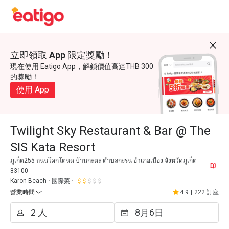
立即領取 App 限定獎勵！
現在使用 Eatigo App，解鎖價值高達THB 300
的獎勵！
使用 App
Twilight Sky Restaurant & Bar @ The
SIS Kata Resort
ภูเก็ต255 ถนนโคกโตนด บ้านกะตะ ตำบลกะรน อำเภอเมือง จังหวัดภูเก็ต
83100
Karon Beach
國際菜
營業時間
4.9
|
222 訂座