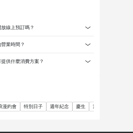
------
r 2026
Resort開放線上預訂嗎？
 to the recommended menu on this date.
esort的營業時間？
a Resort有提供什麼消費方案？
浪漫約會
特別日子
週年紀念
慶生
素食友善
單點