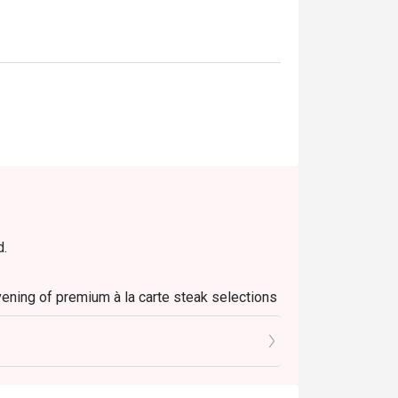
d.
evening of premium à la carte steak selections
st ingredients from both land and sea!
 before the night sets in over the spectacular
r.