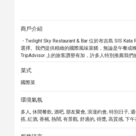
商戶介紹
・Twilight Sky Restaurant & Bar 位於布吉島 S
選擇。我們提供精緻的國際風味菜餚，無論是午餐或晚
TripAdvisor 上的旅客讚譽有加，許多人特別推
酒」，讓您的用餐體驗更添色彩。

・在這裡，您可以俯瞰卡倫海灘的壯麗美景，尤其在
菜式
無與倫比的浪漫氛圍。餐廳提供舒適的室外座位，讓
國際菜
卡倫海灘，是您結束一趟海灘散步後，尋找美食和放鬆
・透過 Eatigo 預訂 Twilight Sky Restauran
的價格，享受一頓難忘的頂級餐飲體驗。
環境氣氛
多人, 休閒餐飲, 酒吧, 朋友聚會, 浪漫約會, 特別日子, 週
搭, 紅酒, 香檳, 熱鬧, 有景觀, 舒適的, 得獎, 高質感, 下午