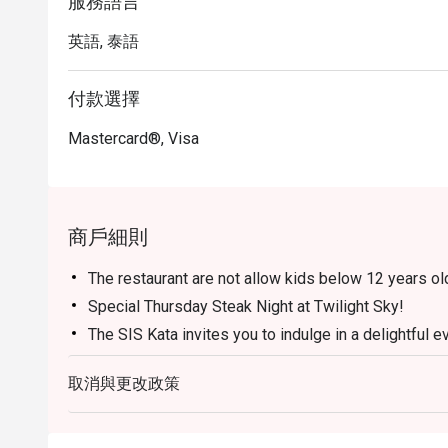
服務語言
英語, 泰語
付款選擇
Mastercard®, Visa
商戶細則
The restaurant are not allow kids below 12 years ol
Special Thursday Steak Night at Twilight Sky!
The SIS Kata invites you to indulge in a delightful 
at our “Thursday Steak Night”, featuring the very be
取消與更改政策
It’s the perfect way to begin your beautiful evening
views at The Twilight Sky Roof Top Restaurant & Ba
Every Thursday