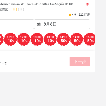
กโตนด บ้านกะตะ ตำบลกะรน อำเภอเมือง จังหวัดภูเก็ต 83100
國際菜
4.9
|
222 訂座
0
12:00
12:30
13:00
13:30
14:00
14:30
15:00
16:0
-10
-10
-10
-10
-50
-50
-50
-50
%
%
%
%
%
%
%
%
下一步
/
--%
******g
B***n
B
2024年9月7日
2024年1
d with unbeatable view over Kata 
Beach, to a fantastic price 😀 
有幫助 (0)