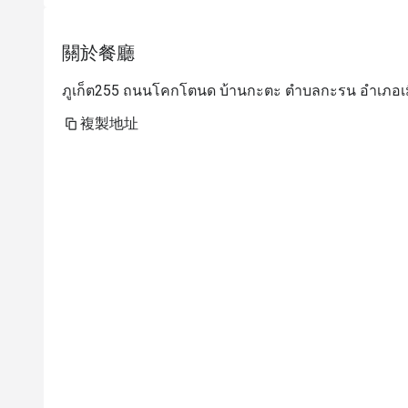
關於餐廳
ภูเก็ต255 ถนนโคกโตนด บ้านกะตะ ตำบลกะรน อำเภอเมือ
複製地址