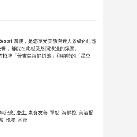
IS Kata Resort 四樓，是您享受美饌與迷人景緻的理想
餐，都能在此感受悠閒浪漫的氛圍。 
薦我們的招牌「普吉島海鮮拼盤」和獨特的「星空調
日落時分，天空的色彩變幻令人心醉，營造出
您在微風中享受美食。此外，我們鄰近著名的
的絕佳去處。

t & Bar，您即可享有高達 5 折的獨家優惠，讓您以最划算
年紀念, 慶生, 素食友善, 單點, 海鮮控, 美酒配
茶, 晚餐, 宵夜