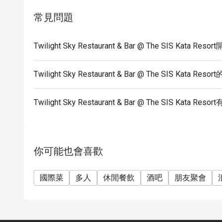
Time: 18:00 – 21:30
常見問題
------------------------------------------------------------
Unlimited Buffet Galactic Sis Countdown to the Sta
Twilight Sky Restaurant & Bar @ The SIS Kata 
** Please note that the discount is not applicable
Date: 31st Dec 2025
Twilight Sky Restaurant & Bar @ The SIS Kata R
Time: 06:40 PM-01:00AM
Twilight Sky Restaurant & Bar @ The SIS Kat
你可能也會喜歡
國際菜
多人
休閒餐飲
酒吧
朋友聚會