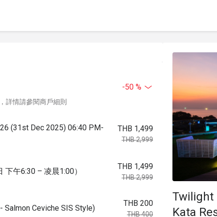
-50 %
，詳情請參閱商戶細則
2026 (31st Dec 2025) 06:40 PM-
THB 1,499
THB 2,999
THB 1,499
午6:30 – 凌晨1:00）
THB 2,999
Twilight
THB 200
lmon Ceviche SIS Style)
Kata Res
THB 400