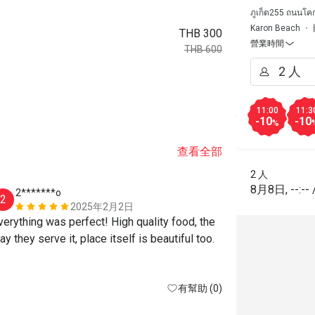
ภูเก็ต255 ถนนโค
Karon Beach
THB 300
營業時間
THB 600
11:00
11:3
-10
-10
%
查看全部
2 人
8月8日
,
--:--
2*******o
S*******
2
S
2025年2月2日
verything was perfect! High quality food, the 
Excellent foo
way they serve it, place itself is beautiful too. 
有幫助 (0)