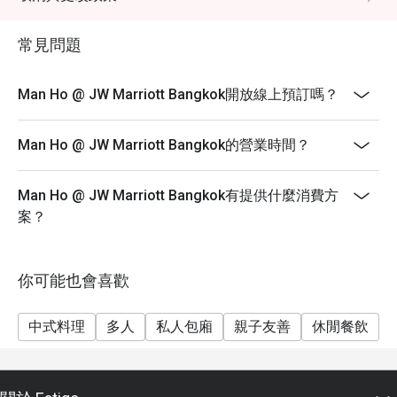
- All You Can Eat Dim Sum Buffet Lunch (Monday -
Friday)
常見問題
Period: 11.30 - 14.30
Price: 1,088++ (1,281 net)
Man Ho @ JW Marriott Bangkok開放線上預訂嗎？
- All You Can Eat Dim Sum Buffet Lunch (Saturday -
Sunday)
Man Ho @ JW Marriott Bangkok的營業時間？
Period: 11.30 - 15.30
Price: 1,288++ (1,516 net)
Man Ho @ JW Marriott Bangkok有提供什麼消費方
.........................................................................................
案？
- 50% discounts are applied for A la cart menu.
- Excludes special set lunch menus.
你可能也會喜歡
- Cannot be used in conjunction with any other discount
or promotion.
中式料理
多人
私人包廂
親子友善
休閒餐飲
- Maximum 2 people allowed per table. For those
reservations who made for more then 2 people
required to sit separately.
- All prices after discount are exclusive of VAT and