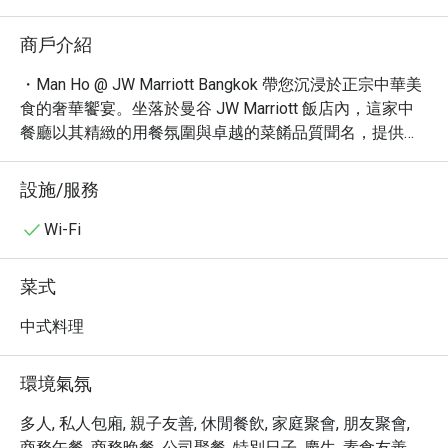
商戶介紹
・Man Ho @ JW Marriott Bangkok 帶您沉浸於正宗中華美
食的奢華饗宴。坐落於曼谷 JW Marriott 飯店內，這家中
餐廳以其精緻的用餐氛圍與卓越的菜餚品質聞名，提供道
地的廣東點心與各式招牌菜。無論是精緻的午餐時光或豐
盛的晚餐體驗，Man Ho 都能滿足您對頂級中式料理的期
設施/服務
待。

・步入 Man Ho，寬敞典雅的用餐環境搭配親切的服務，
Wi-Fi
營造出無與倫比的用餐體驗。餐廳以其傳統的粵菜手法，
呈現出鮮美的海鮮、嫩滑的烤肉以及各式手工點心。必嚐
菜式
的包括經典的脆皮燒鵝，以及以新鮮食材烹製的各式海
味，每一道都是對中華飲食文化的致敬。

中式料理
・透過 Eatigo 預訂 Man Ho @ JW Marriott Bangkok，您即
可享有高達 5 折的獨家優惠，以最超值的價格，品嚐這間
環境氣氛
曼谷頂級中餐廳的精緻美味，為您的旅程增添一抹難忘的
味蕾記憶。
多人, 私人包廂, 親子友善, 休閒餐飲, 家庭聚會, 朋友聚會,
商務午餐, 商務晚餐, 公司聚餐, 特別日子, 慶生, 素食友善,