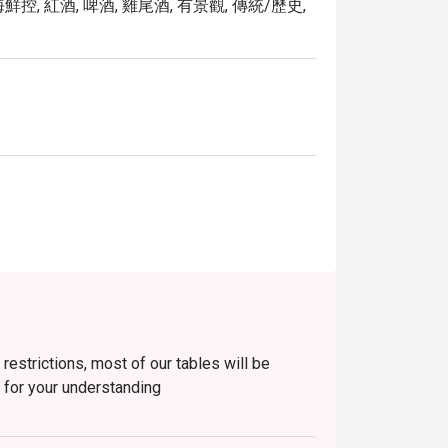
海鮮控, 紅酒, 啤酒, 雞尾酒, 有景觀, 傳統/歷史,
estrictions, most of our tables will be
of 2 persons only. Thank you for your understanding
riday)