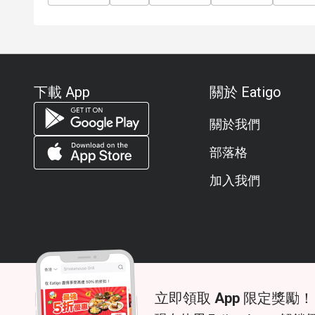
Frequently Asked Questions (FAQs)
Q: What kind of cuisine does Man Ho @ JW Marriott
authentic Cantonese and Chinese cuisine, offering 
roasted meats, and contemporary Chinese dishes.
Q: What are the key menu highlights? A: Signature h
下載 App
關於 Eatigo
Flour Rolls with Shrimp, BBQ Pork Baked Puffs, a
Sago and O-Nee (Sticky Rice with Taro Paste) are 
關於我們
Q: What is the dress code? A: The dress code is 
部落格
comfortable attire suitable for a 5-star hotel dining
Q: How do I get to Man Ho @ JW Marriott Bangkok? A
加入我們
of the JW Marriott Bangkok on Sukhumvit Road. It is
BTS Nana, situated right at the corner of Soi Sukhum
立即領取 App 限定獎勵！
© 2026 Zoek. All rights reserved.