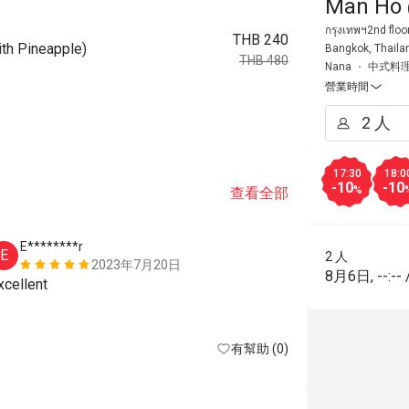
Man Ho 
กรุงเทพฯ2nd floo
THB 240
h Pineapple)
Bangkok, Thaila
THB 480
Nana
中式料
營業時間
17:30
18:0
-10
-10
%
查看全部
E********r
D***k
E
D
2 人
2023年7月20日
8月6日
,
--:--
xcellent
Fantastic foo
有幫助 (0)