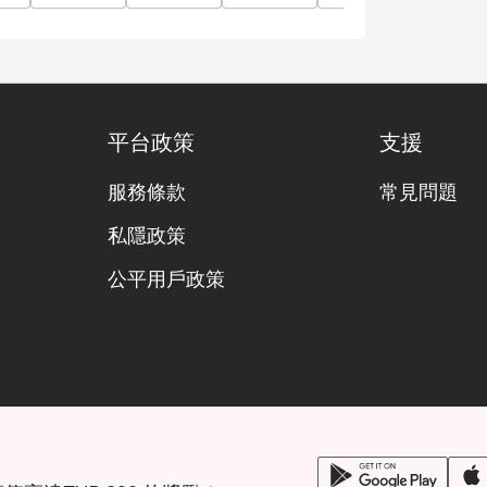
 Bangkok offer? A: Man Ho specializes in
a wide range of traditional dim sum, premium
ighlights include the Peking Duck, Crispy Rice
平台政策
支援
nd the Man Ho Seafood Congee. Their Mango
also highly recommended for dessert.
服務條款
常見問題
Smart Casual. We recommend polished yet
私隱政策
 environment.
: The restaurant is located on the 2nd floor
公平用戶政策
 a short walk from BTS Ploenchit (Exit 2) and
vit 2.