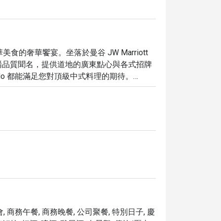
宗中華美食的奢華饗宴。坐落於曼谷 JW Marriott 
餚品質聞名，提供道地的廣東點心與各式招牌
o 都能滿足您對頂級中式料理的期待。

服務，營造出無與倫比的用餐體驗。餐廳以其傳
各式手工點心。必嚐的包括經典的脆皮燒鵝，
食文化的致敬。

Bangkok，您即可享有高達 5 折的獨家優惠，以最超值的
旅程增添一抹難忘的味蕾記憶。
, 商務午餐, 商務晚餐, 公司聚餐, 特別日子, 慶