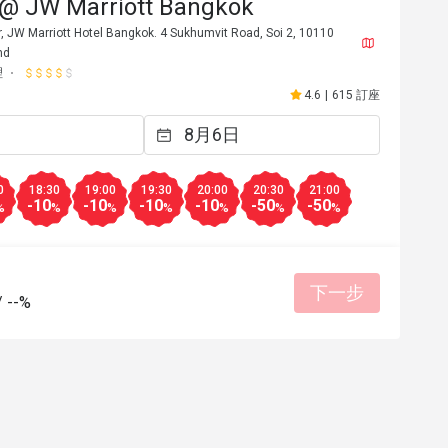
@ JW Marriott Bangkok
r, JW Marriott Hotel Bangkok. 4 Sukhumvit Road, Soi 2, 10110
nd
理
4.6
|
615 訂座
0
18:30
19:00
19:30
20:00
20:30
21:00
-10
-10
-10
-10
-50
-50
%
%
%
%
%
%
%
G****n
G
下一步
2023年7月12日
2023年3
/
--%
d and great service. Highly 
Excellent exceeded my e
recommended and will be back again 
有幫助 (0)