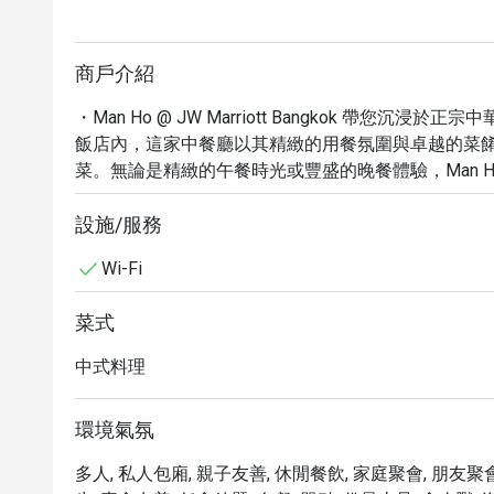
商戶介紹
・Man Ho @ JW Marriott Bangkok 帶您沉浸於正
飯店內，這家中餐廳以其精緻的用餐氛圍與卓越的菜
菜。無論是精緻的午餐時光或豐盛的晚餐體驗，Man H
・步入 Man Ho，寬敞典雅的用餐環境搭配親切的
統的粵菜手法，呈現出鮮美的海鮮、嫩滑的烤肉以及
設施/服務
以及以新鮮食材烹製的各式海味，每一道都是對中華飲
Wi-Fi
・透過 Eatigo 預訂 Man Ho @ JW Marriott 
價格，品嚐這間曼谷頂級中餐廳的精緻美味，為您的
菜式
中式料理
環境氣氛
多人, 私人包廂, 親子友善, 休閒餐飲, 家庭聚會, 朋友聚會