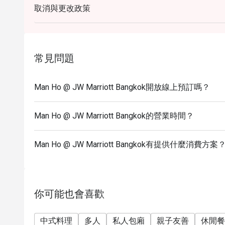
取消與更改政策
Period: 11.30 - 14.30
Price: 1,088++ (1,281 net)
- All You Can Eat Dim Sum Buffet Lunch (Saturday -
Period: 11.30 - 15.30
常見問題
Price: 1,288++ (1,516 net)
.........................................................................................
Man Ho @ JW Marriott Bangkok開放線上預訂嗎？
- 50% discounts are applied for A la cart menu.
- Excludes special set lunch menus.
Man Ho @ JW Marriott Bangkok的營業時間？
- Cannot be used in conjunction with any other disc
- Maximum 2 people allowed per table. For those r
Man Ho @ JW Marriott Bangkok有提供什麼消費方案
required to sit separately.
- All prices after discount are exclusive of VAT and
- Discount cannot be used in conjunction with any o
credit cards.
你可能也會喜歡
- Discount is not eligible to earn Marriott Bonvoy p
- Discount does not apply on applicable government
中式料理
多人
私人包廂
親子友善
休閒餐