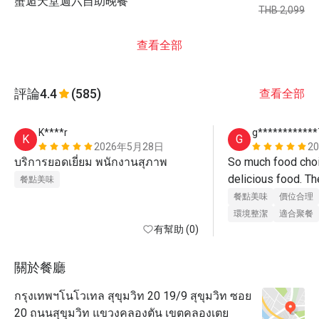
蟹逅天堂週六自助晚餐
THB 2,099
查看全部
評論
4.4
(585)
查看全部
K****r
g************
K
G
2026年5月28日
2
บริการยอดเยี่ยม พนักงานสุภาพ
So much food choic
delicious food. The
餐點美味
餐點美味
價位合理
環境整潔
適合聚餐
有幫助 (0)
關於餐廳
กรุงเทพฯโนโวเทล สุขุมวิท 20 19/9 สุขุมวิท ซอย
20 ถนนสุขุมวิท แขวงคลองตัน เขตคลองเตย