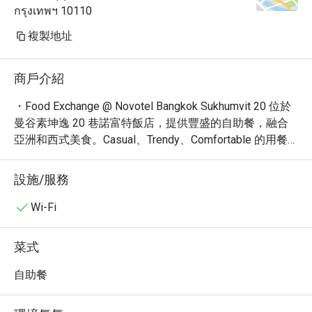
กรุงเทพฯ 10110
複製地址
商戶介紹
・Food Exchange @ Novotel Bangkok Sukhumvit 20 位於
曼谷素坤逸 20 巷諾富特飯店，提供豐盛的自助餐，融合
亞洲和西式美食。Casual、Trendy、Comfortable 的用餐
氛圍，搭配落地窗景色，深受旅客喜愛。距離 BTS Asok 
站僅幾分鐘路程，交通便利。

設施/服務
・這裡以其琳瑯滿目的自助餐聞名，包含新鮮的海鮮、現
點現做的義大利麵、精選的肉類燒烤，以及各式各樣的甜
Wi-Fi
點。此外，菜單上還有多種單點菜色，例如令人垂涎的泰
式綠咖哩、香氣四溢的漢堡，以及美味的 Halal 食物，選
菜式
擇多樣，滿足不同味蕾。

・現在透過 Eatigo 預訂 Food Exchange @ Novotel 
自助餐
Bangkok Sukhumvit 20，即可享受高達 5 折的超值優惠！
千萬別錯過品嚐美味佳餚的絕佳機會！