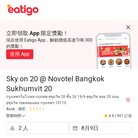
立即領取 App 限定獎勵！
現在使用 Eatigo App，解鎖價值高達THB 300
的獎勵！
使用 App
Sky on 20 @ Novotel Bangkok
Sukhumvit 20
กรุงเทพฯโนโวเทล กรุงเทพ สุขุมวิท 20 ชั้น 26 19/9 สุขุมวิท ซอย 20 ถนน
สุขุมวิท เขตคลองเตย กรุงเทพฯ 10110
Asok
酒吧
營業時間
4.4
|
901 訂座