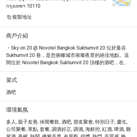
กรุงเทพฯ 10110
複製地址
商戶介紹
・Sky on 20 @ Novotel Bangkok Sukhumvit 20 位於曼谷 
Sukhumvit 20 巷，是您俯瞰城市璀璨夜景的絕佳地點。這
間位於 Novotel Bangkok Sukhumvit 20 頂樓的酒吧，在這
裡，您可以品嚐到多樣化的吧台餐點、精選烈酒、啤酒、
葡萄酒及特色雞尾酒，是您放鬆小酌或與朋友聚會的完美
菜式
場所。

・Sky on 20 營造出休閒、浪漫且時髦的氛圍，讓您在舒
酒吧
適的環境中享受美好時光。無論是單獨前來、與伴侶共度
浪漫夜晚，或是與三五好友一同歡慶，這裡都是您的理想
環境氣氛
選擇。

・立即透過 Eatigo 預訂 Sky on 20 @ Novotel Bangkok 
多人, 親子友善, 休閒餐飲, 酒吧, 朋友聚會, 特別日子, 慶生,
Sukhumvit 20，享受獨家優惠，最高可享 5 折折扣！
公司聚餐, 單點, 套餐, 調酒好正, 調酒, 海鮮控, 紅酒, 啤酒, 雞
尾酒, 香檳, 熱鬧, 優雅高貴, 有景觀, 得獎, 熱門, 高質感, 晚