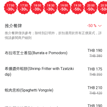
17:00
17:30
18:00
18:30
19:00
19:30
20:00
20:3
-30
-30
-30
-30
-50
-50
-50
-50
%
%
%
%
%
%
%
推介餐牌
-50 %
推介餐牌僅供參考；除特別註明外，折扣適用於所有正價菜式，詳
情請參閱商戶細則
THB 190
布拉塔芝士番茄(Burrata e Pomodoro)
THB 380
希臘醬炸蝦餅(Shrimp Fritter with Tzatziki
THB 175
dip)
THB 350
THB 210
蜆肉意粉(Spaghetti Vongole)
THB 420
THB 190