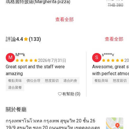
瑪格麗特披薩(Margherita pizza)
THB 380
查看全部
評論
4.4
(133)
查看全部
M**k
s****v
M
S
2026年7月31日
2
Great spot and the staff were 
Awesome, great st
amazing 
with perfect atmo
餐點美味
價位合理
態度親切
適合約會
餐點美味
態度親切
適合聚餐
有幫助 (0)
關於餐廳
กรุงเทพฯโนโวเทล กรุงเทพ สุขุมวิท 20 ชั้น 26
19/9 สุขุมวิท ซอย 20 ถนนสุขุมวิท เขตคลองเตย