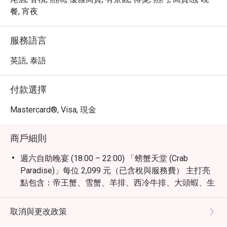
餐, 宵夜
服務語言
英語, 泰語
付款選擇
Mastercard®, Visa, 現金
商戶細則
週六自助晚宴 (18:00 – 22:00) 「螃蟹天堂 (Crab
Paradise)」每位 2,099 元（已含稅與服務費） 主打亮
點包含：帝王蟹、雪蟹、羊排、西冷牛排、大頭蝦、生
蠔等豐富料理。
國際自助早餐 (每日)： 06:30 – 10:30，每位 650 元
取消與更改政策
（含稅）