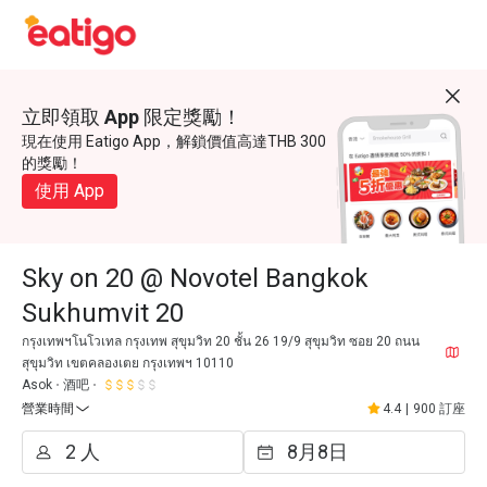
立即領取 App 限定獎勵！
現在使用 Eatigo App，解鎖價值高達THB 300
的獎勵！
使用 App
Sky on 20 @ Novotel Bangkok
Sukhumvit 20
กรุงเทพฯโนโวเทล กรุงเทพ สุขุมวิท 20 ชั้น 26 19/9 สุขุมวิท ซอย 20 ถนน
สุขุมวิท เขตคลองเตย กรุงเทพฯ 10110
Asok
酒吧
營業時間
4.4
|
900 訂座