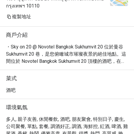
กรุงเทพฯ 10110
複製地址
商戶介紹
・Sky on 20 @ Novotel Bangkok Sukhumvit 20 位於曼谷 
Sukhumvit 20 巷，是您俯瞰城市璀璨夜景的絕佳地點。這
間位於 Novotel Bangkok Sukhumvit 20 頂樓的酒吧，在這
裡，您可以品嚐到多樣化的吧台餐點、精選烈酒、啤酒、
葡萄酒及特色雞尾酒，是您放鬆小酌或與朋友聚會的完美
菜式
場所。

・Sky on 20 營造出休閒、浪漫且時髦的氛圍，讓您在舒
酒吧
適的環境中享受美好時光。無論是單獨前來、與伴侶共度
浪漫夜晚，或是與三五好友一同歡慶，這裡都是您的理想
環境氣氛
選擇。

・立即透過 Eatigo 預訂 Sky on 20 @ Novotel Bangkok 
多人, 親子友善, 休閒餐飲, 酒吧, 朋友聚會, 特別日子, 慶生,
Sukhumvit 20，享受獨家優惠，最高可享 5 折折扣！
公司聚餐, 單點, 套餐, 調酒好正, 調酒, 海鮮控, 紅酒, 啤酒, 雞
尾酒, 香檳, 熱鬧, 優雅高貴, 有景觀, 得獎, 熱門, 高質感, 晚