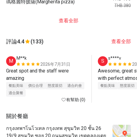
瑪格麗特披薩(Margherita pizza)
THB 380
查看全部
評論
4.4
(133)
查看全部
M**k
s****v
M
S
2026年7月31日
2
Great spot and the staff were 
Awesome, great st
amazing 
with perfect atmo
餐點美味
價位合理
態度親切
適合約會
餐點美味
態度親切
適合聚餐
有幫助 (0)
關於餐廳
กรุงเทพฯโนโวเทล กรุงเทพ สุขุมวิท 20 ชั้น 26
19/9 สุขุมวิท ซอย 20 ถนนสุขุมวิท เขตคลองเตย