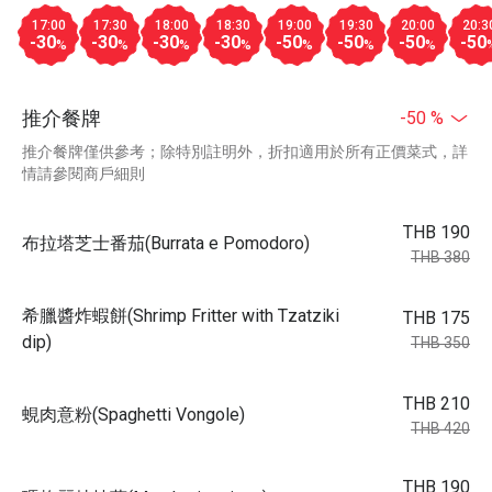
17:00
17:30
18:00
18:30
19:00
19:30
20:00
20:3
-30
-30
-30
-30
-50
-50
-50
-50
%
%
%
%
%
%
%
推介餐牌
-50 %
推介餐牌僅供參考；除特別註明外，折扣適用於所有正價菜式，詳
情請參閱商戶細則
THB 190
布拉塔芝士番茄(Burrata e Pomodoro)
THB 380
希臘醬炸蝦餅(Shrimp Fritter with Tzatziki
THB 175
dip)
THB 350
THB 210
蜆肉意粉(Spaghetti Vongole)
THB 420
THB 190