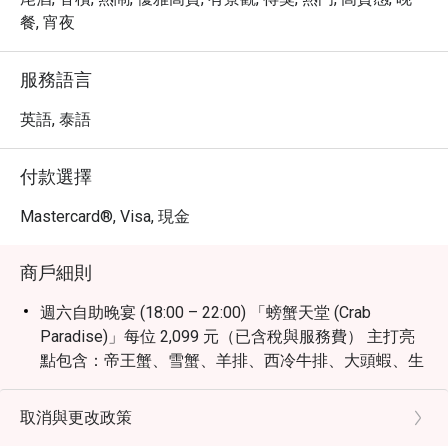
餐, 宵夜
服務語言
英語, 泰語
付款選擇
Mastercard®, Visa, 現金
商戶細則
週六自助晚宴 (18:00 – 22:00) 「螃蟹天堂 (Crab
Paradise)」每位 2,099 元（已含稅與服務費） 主打亮
點包含：帝王蟹、雪蟹、羊排、西冷牛排、大頭蝦、生
蠔等豐富料理。
國際自助早餐 (每日)： 06:30 – 10:30，每位 650 元
取消與更改政策
（含稅）