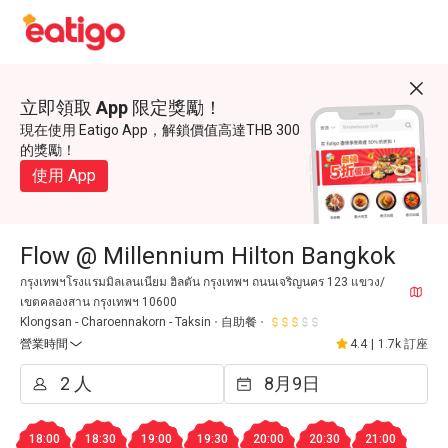
立即領取 App 限定獎勵！
現在使用 Eatigo App，解鎖價值高達THB 300
的獎勵！
使用 App
Flow @ Millennium Hilton Bangkok
กรุงเทพฯโรงแรมมิลเลนเนียม ฮิลตัน กรุงเทพฯ ถนนเจริญนคร 123 แขวง/
เขตคลองสาน กรุงเทพฯ 10600
Klongsan - Charoennakorn - Taksin
自助餐
營業時間
4.4
|
1.7k 訂座
18:00
18:30
19:00
19:30
20:00
20:30
21:00