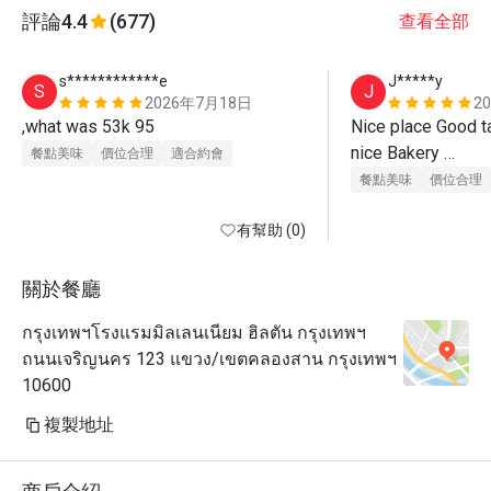
評論
4.4
(677)
查看全部
s************e
J*****y
S
J
2026年7月18日
2
,what was 53k 95
Nice place Good t
nice Bakery 

餐點美味
價位合理
適合約會
Nice service 
餐點美味
價位合理
有幫助 (0)
關於餐廳
กรุงเทพฯโรงแรมมิลเลนเนียม ฮิลตัน กรุงเทพฯ
ถนนเจริญนคร 123 แขวง/เขตคลองสาน กรุงเทพฯ
10600
複製地址