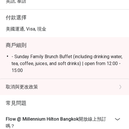
英語, 泰語
付款選擇
美國運通, Visa, 現金
商戶細則
- Sunday Family Brunch Buffet (including drinking water,
tea, coffee, juices, and soft drinks) | open from 12:00 -
15:00
- Friday & Saturday Dinner Buffet(including drinking
water, tea, coffee, juices, and soft drinks) | open from
取消與更改政策
18:00 - 22:00
- Monday - Thursday: A La Carte menu start 12.00-9.30
常見問題
PM
- Friday-Saturday: A La Carte menu start 12.00-4.30 PM
Flow @ Millennium Hilton Bangkok開放線上預訂
- Sunday: A La Carte menu start 3.00-9.30 PM
嗎？