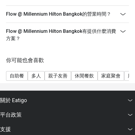
* Prices may be changed at any time without further
notice on Public holidays, special events (e.g.
Flow @ Millennium Hilton Bangkok的營業時間？
Christmas, New Year, Valentine’s day etc.)
* Please be on time for your reservation to guarantee
Flow @ Millennium Hilton Bangkok有提供什麼消費
your discount and seating. If you arrive more than 15
方案？
minutes early your reservation is not valid.
* Discount applies to Buffet and a la carte menu not
applicable with drinks menu and any other restaurant’s
你可能也會喜歡
ongoing promotion.
Promotion cannot be applied with any other in-house
自助餐
多人
親子友善
休閒餐飲
家庭聚會
朋
promotions. Please refer to the special conditions
below for more details.
* Menu and pricing subject to change without notice.
關於 Eatigo
** All prices in THB and are exclusive of VAT and
service charge unless otherwise indicated under
平台政策
special conditions.
✅ FAQs
支援
Q: What type of cuisine does Flow @ Millennium Hilton