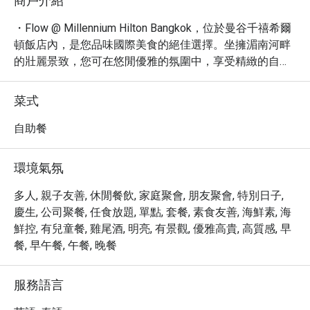
商戶介紹
・Flow @ Millennium Hilton Bangkok，位於曼谷千禧希爾
頓飯店內，是您品味國際美食的絕佳選擇。坐擁湄南河畔
的壯麗景致，您可在悠閒優雅的氛圍中，享受精緻的自助
餐饗宴。曾被譽為「曼谷最佳國際自助餐」，Flow 以其豐
富多樣的菜餚，從新鮮直送的海鮮吧、現場烹調的互動式
菜式
料理台，到琳瑯滿目的甜點區，無不讓饕客們讚嘆不已。

・別忘了品嚐他們聞名遐邇的現切爐烤牛排，以及每週末
自助餐
限定的亞洲風味主題之夜，絕對是您探索曼谷美食版圖時
不可錯過的亮點。

環境氣氛
・透過 Eatigo 預訂 Flow @ Millennium Hilton Bangkok，
您將享有獨家優惠，最高可享高達 5 折的餐飲折扣！立即
多人, 親子友善, 休閒餐飲, 家庭聚會, 朋友聚會, 特別日子,
預訂，讓您的曼谷美食之旅更添驚喜與價值。
慶生, 公司聚餐, 任食放題, 單點, 套餐, 素食友善, 海鮮素, 海
鮮控, 有兒童餐, 雞尾酒, 明亮, 有景觀, 優雅高貴, 高質感, 早
餐, 早午餐, 午餐, 晚餐
服務語言