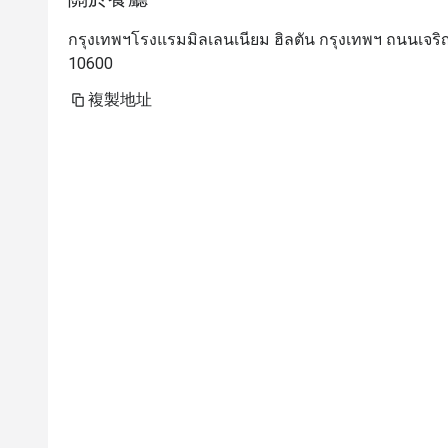
กรุงเทพฯโรงแรมมิลเลนเนียม ฮิลตัน กรุงเทพฯ ถนนเจ
10600
複製地址