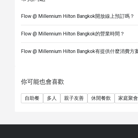
(e.g. Christmas, New Year, Valentine’s day etc.)
* Please be on time for your reservation to guarante
Flow @ Millennium Hilton Bangkok開放線上預訂嗎？
more than 15 minutes early your reservation is not v
* Discount applies to Buffet and a la carte menu no
Flow @ Millennium Hilton Bangkok的營業時間？
restaurant’s ongoing promotion.
Promotion cannot be applied with any other in-hous
conditions below for more details.
Flow @ Millennium Hilton Bangkok有提供什麼消費
* Menu and pricing subject to change without notice
** All prices in THB and are exclusive of VAT and s
under special conditions.
你可能也會喜歡
✅ FAQs
Q: What type of cuisine does Flow @ Millennium Hi
自助餐
多人
親子友善
休閒餐飲
家庭聚會
A: International cuisine with a premium buffet featu
Q: What are the menu highlights?
A: Fresh seafood, cheese selections, Massaman Be
Q: What is the dress code?
A: Smart casual is recommended to match the river