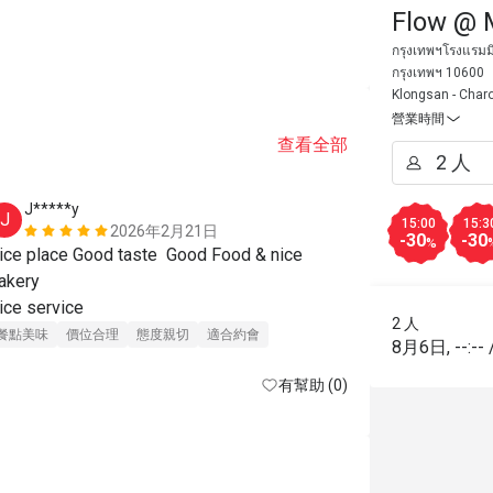
Flow @ 
กรุงเทพฯโรงแรมม
กรุงเทพฯ 10600
Klongsan - Char
營業時間
查看全部
J*****y
M****n
J
M
15:00
15:3
2026年2月21日
-30
-30
%
ice place Good taste  Good Food & nice 
one of our fa
akery 

selection, gre
Nice service 
to the river 
2 人
餐點美味
價位合理
態度親切
適合約會
餐點美味
價
8月6日
,
--:--
有幫助 (0)