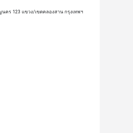
ริญนคร 123 แขวง/เขตคลองสาน กรุงเทพฯ