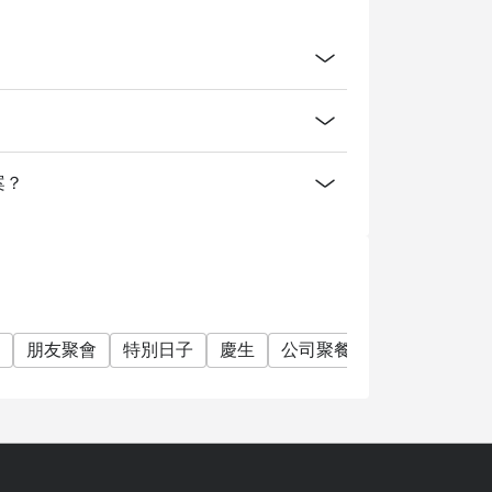
e your discount and seating. If you arrive
alid.
t applicable with drinks menu and any other
e promotions. Please refer to the special
方案？
.
ervice charge unless otherwise indicated
lton Bangkok offer?
朋友聚會
特別日子
慶生
公司聚餐
任食放題
單
ring seafood, cheese, and global dishes.
ef Cheeks, and pizza.
side hotel atmosphere.