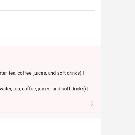
r, tea, coffee, juices, and soft drinks) |
ater, tea, coffee, juices, and soft drinks) |
9.30 PM
0 PM
 notice on Public holidays, special events