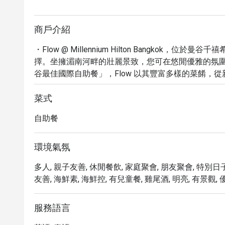
商戶介紹
・Flow @ Millennium Hilton Bangkok
擇。坐擁湄南河畔的壯麗景致，您可在悠閒優雅的氛
谷最佳國際自助餐」，Flow 以其豐富多樣的菜餚，
台，到琳瑯滿目的甜點區，無不讓饕客們讚嘆不已。

・別忘了品嚐他們聞名遐邇的現切爐烤牛排，以及每
菜式
曼谷美食版圖時不可錯過的亮點。

自助餐
・透過 Eatigo 預訂 Flow @ Millennium Hilto
餐飲折扣！立即預訂，讓您的曼谷美食之旅更添驚喜
環境氣氛
多人, 親子友善, 休閒餐飲, 家庭聚會, 朋友聚會, 特別日子,
友善, 海鮮素, 海鮮控, 有兒童餐, 雞尾酒, 明亮, 有景觀, 
服務語言