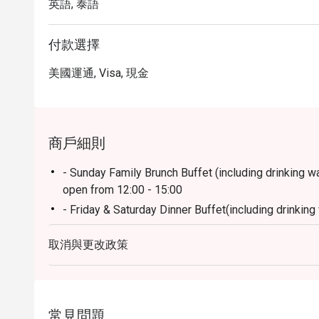
英語, 泰語
付款選擇
美國運通, Visa, 現金
商戶細則
- Sunday Family Brunch Buffet (including drinking wate
open from 12:00 - 15:00
- Friday & Saturday Dinner Buffet(including drinking w
open from 18:00 - 22:00
取消與更改政策
- Monday - Thursday: A La Carte menu start 12.00-
- Friday-Saturday: A La Carte menu start 12.00-4.3
- Sunday: A La Carte menu start 3.00-9.30 PM
* Prices may be changed at any time without further
常見問題