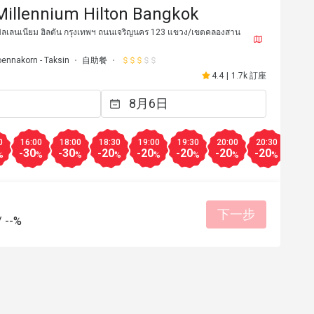
Millennium Hilton Bangkok
ิลเลนเนียม ฮิลตัน กรุงเทพฯ ถนนเจริญนคร 123 แขวง/เขตคลองสาน
oennakorn - Taksin
自助餐
4.4
|
1.7k 訂座
J*
J
0
16:00
18:00
18:30
19:00
19:30
20:00
20:30
21:0
2025年2月22日
2025年2
-30
-30
-20
-20
-20
-20
-20
-50
%
%
%
%
%
%
%
%
vourite buffet places with good 
When it comes to comfort
at quality and nice location next 
nails it! 🔥🍽️ Their hot,
fantastic, but the Chocol
are a must-try! Dive into 
下一步
位合理
態度親切
環境整潔
適合聚餐
/
--%
Chocolate Tart, Grandeur
餐點美味
價位合理
有幫助 (1)