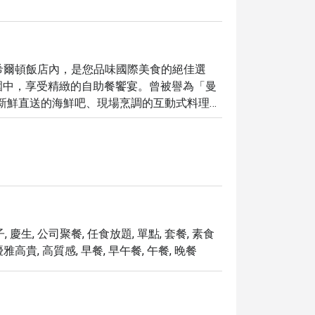
，位於曼谷千禧希爾頓飯店內，是您品味國際美食的絕佳選
圍中，享受精緻的自助餐饗宴。曾被譽為「曼
從新鮮直送的海鮮吧、現場烹調的互動式料理
週末限定的亞洲風味主題之夜，絕對是您探索
n Bangkok，您將享有獨家優惠，最高可享高達 5 折的
與價值。
 慶生, 公司聚餐, 任食放題, 單點, 套餐, 素食
優雅高貴, 高質感, 早餐, 早午餐, 午餐, 晚餐