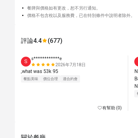
餐牌與價格如有更改，恕不另行通知。
價格不包含稅以及服務費，已在特別條件中說明者除外。
評論
4.4
(677)
s************e
S
2026年7月18日
,what was 53k 95
N
B
餐點美味
價位合理
適合約會
有幫助 (0)
關於餐廳