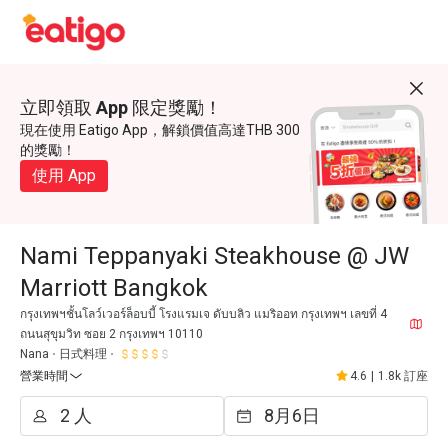
立即領取 App 限定獎勵！
現在使用 Eatigo App，解鎖價值高達THB 300
的獎勵！
使用 App
Nami Teppanyaki Steakhouse @ JW
Marriott Bangkok
กรุงเทพฯชั้นโลว์เวอร์ล็อบบี้ โรงแรมเจ ดับบลิว แมริออท กรุงเทพฯ เลขที่ 4
ถนนสุขุมวิท ซอย 2 กรุงเทพฯ 10110
Nana
日式料理
營業時間
4.6
|
1.8k 訂座