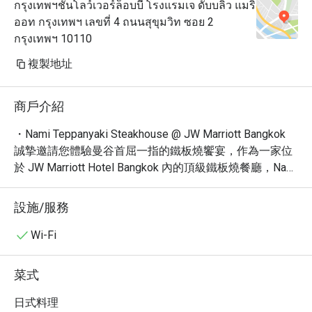
กรุงเทพฯชั้นโลว์เวอร์ล็อบบี้ โรงแรมเจ ดับบลิว แมริ
ออท กรุงเทพฯ เลขที่ 4 ถนนสุขุมวิท ซอย 2
กรุงเทพฯ 10110
複製地址
商戶介紹
・Nami Teppanyaki Steakhouse @ JW Marriott Bangkok 
誠摯邀請您體驗曼谷首屈一指的鐵板燒饗宴，作為一家位
於 JW Marriott Hotel Bangkok 內的頂級鐵板燒餐廳，Nami 
以精緻的用餐氛圍和無與倫比的 Premium 牛排聞名。餐廳
交通便利，緊鄰 Sukhumvit 路，讓您輕鬆抵達。網友一致
設施/服務
好評，多次榮獲「曼谷必訪鐵板燒」殊榮，是您尋找卓越
美食的理想選擇。

Wi-Fi
・餐廳以其頂級的和牛鐵板燒、新鮮海鮮以及日式創意料
理而備受讚譽。每一道菜餚皆由經驗豐富的主廚在您眼前
菜式
現煎，提供視覺與味覺的雙重享受。無論是您尋求精緻午
餐、浪漫晚餐，或是慶祝特殊時刻，Nami 都能滿足您對高
日式料理