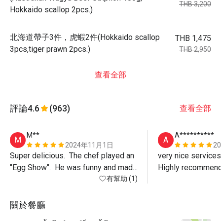
THB 3,200
Hokkaido scallop 2pcs.)
北海道帶子3件，虎蝦2件(Hokkaido scallop
THB 1,475
3pcs,tiger prawn 2pcs.)
THB 2,950
查看全部
評論
4.6
(963)
查看全部
M**
A**********
M
A
2024年11月1日
2
Super delicious.  The chef played an 
very nice services,a
"Egg Show".  He was funny and made 
my day.
有幫助 (1)
關於餐廳