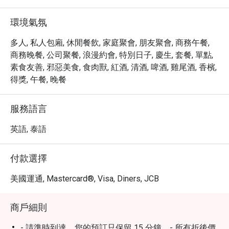
端餐飲的期待。

・透過 Eatigo 預訂 Nami Teppanyaki Steakhouse @ JW 
環境氣氛
Marriott Bangkok，即可享有獨家優惠，最高可享 5 折折
扣！立即預訂，盡享物超所值的頂級鐵板燒體驗。
多人, 私人包廂, 休閒餐飲, 家庭聚會, 朋友聚會, 商務午餐,
商務晚餐, 公司聚餐, 浪漫約會, 特別日子, 慶生, 套餐, 單點,
素食友善, 邪惡美食, 食肉獸, 紅酒, 清酒, 啤酒, 雞尾酒, 香檳,
得獎, 午餐, 晚餐
服務語言
英語, 泰語
付款選擇
美國運通, Mastercard®, Visa, Diners, JCB
商戶細則
- 請準時到達，您的預訂只保留 15 分鐘。- 所有折後價