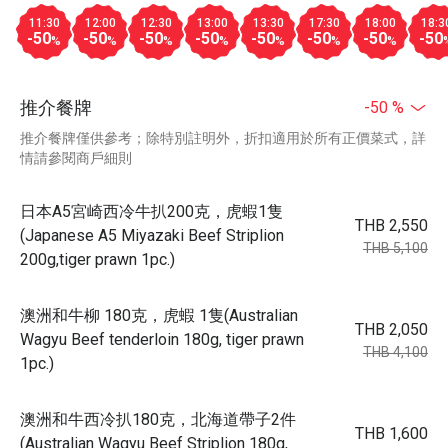
11:30
12:00
12:30
13:00
13:30
17:30
18:00
18:3
-50
-50
-50
-50
-50
-50
-50
-50
%
%
%
%
%
%
%
推介餐牌
-50 %
推介餐牌僅供參考；除特別註明外，折扣適用於所有正價菜式，詳
情請參閱商戶細則
日本A5宮崎西冷牛扒200克，虎蝦1隻
THB 2,550
(Japanese A5 Miyazaki Beef Striplion
THB 5,100
200g,tiger prawn 1pc.)
澳洲和牛柳 180克，虎蝦 1隻(Australian
THB 2,050
Wagyu Beef tenderloin 180g, tiger prawn
THB 4,100
1pc.)
澳洲和牛西冷扒180克，北海道帶子2件
THB 1,600
(Australian Wagyu Beef Striplion 180g,