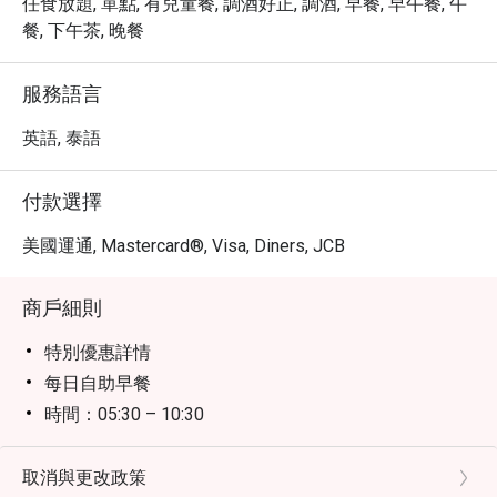
任食放題, 單點, 有兒童餐, 調酒好正, 調酒, 早餐, 早午餐, 午
餐, 下午茶, 晚餐
服務語言
英語, 泰語
付款選擇
美國運通, Mastercard®, Visa, Diners, JCB
商戶細則
特別優惠詳情
每日自助早餐
時間：05:30 – 10:30
價錢：550++
小童價錢：0-5歲：免費 6-12歲：半價 * 散點菜單全日
取消與更改政策