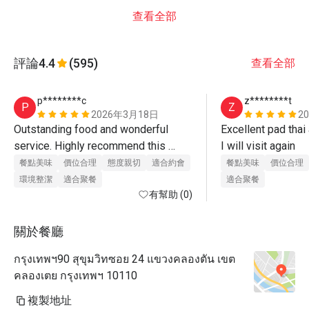
查看全部
評論
4.4
(595)
查看全部
p********c
z********t
P
Z
2026年3月18日
2
Outstanding food and wonderful 
Excellent pad thai 
service. Highly recommend this 
I will visit again
restaurant! 
餐點美味
價位合理
態度親切
適合約會
餐點美味
價位合理
環境整潔
適合聚餐
適合聚餐
有幫助 (0)
關於餐廳
กรุงเทพฯ90 สุขุมวิทซอย 24 แขวงคลองตัน เขต
คลองเตย กรุงเทพฯ 10110
複製地址