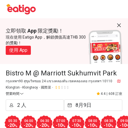
立即領取 App 限定獎勵！
現在使用 Eatigo App，解鎖價值高達THB 300
的獎勵！
使用 App
Bistro M @ Marriott Sukhumvit Park
กรุงเทพฯ90 สุขุมวิทซอย 24 แขวงคลองตัน เขตคลองเตย กรุงเทพฯ 10110
Klongton - Klongteoy
國際菜
營業時間
4.4
|
608 訂座
05:30
06:00
06:30
07:00
07:30
08:00
08:30
09:0
-20
-20
-20
-10
-10
-10
-10
-10
%
%
%
%
%
%
%