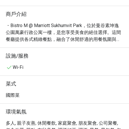
商戶介紹
・Bistro M @ Marriott Sukhumvit Park，位於曼谷素坤逸
公園萬豪行政公寓一樓，是您享受美食的絕佳選擇。這間
餐廳提供各式精緻餐點，融合了休閒舒適的用餐氛圍與友
善熱情的服務，讓您在這裡度過愉快的時光。

・Bistro M 提供豐盛的餐飲選擇，從豐盛的早餐、早午
設施/服務
餐，到精緻的午餐與晚餐，都能滿足您的味蕾。菜單包含
各式小菜、新鮮的沙拉吧，以及各式精心調製的咖啡、烈
Wi-Fi
酒、啤酒和葡萄酒。這裡也提供素食料理，滿足不同飲食
需求。

菜式
・透過 Eatigo 預訂 Bistro M @ Marriott Sukhumvit Park，
即可享有最高 5 折的獨家優惠，讓您以更超值的價格，盡
國際菜
情享受美好的用餐體驗。
環境氣氛
多人, 親子友善, 休閒餐飲, 家庭聚會, 朋友聚會, 公司聚餐,