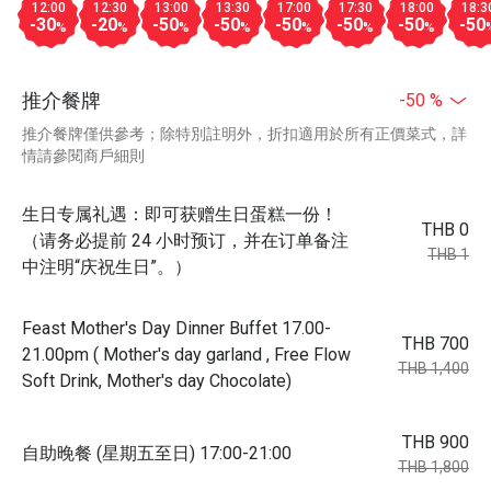
12:00
12:30
13:00
13:30
17:00
17:30
18:00
18:3
-30
-20
-50
-50
-50
-50
-50
-50
%
%
%
%
%
%
%
推介餐牌
-50 %
推介餐牌僅供參考；除特別註明外，折扣適用於所有正價菜式，詳
情請參閱商戶細則
生日专属礼遇：即可获赠生日蛋糕一份！
THB 0
（请务必提前 24 小时预订，并在订单备注
THB 1
中注明“庆祝生日”。）
Feast Mother's Day Dinner Buffet 17.00-
THB 700
21.00pm ( Mother's day garland , Free Flow
THB 1,400
Soft Drink, Mother's day Chocolate)
THB 900
自助晚餐 (星期五至日) 17:00-21:00
THB 1,800