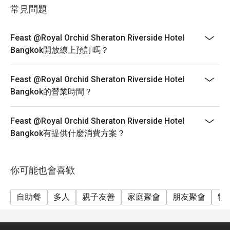
made-to-order items. Feast is sure to please every age
常見問題
and every taste. Contemporary design that emphasizes
on soft color by Singapore’s Hirsh Bender. He has
established his words in various.
Feast @Royal Orchid Sheraton Riverside Hotel
Bangkok開放線上預訂嗎？
----------------------------------------------------------------
----
Birthday Special : Celebrate your special day with us
Feast @Royal Orchid Sheraton Riverside Hotel
and receive a complimentary birthday cake ! To redeem
Bangkok的營業時間？
this offer, please ensure your reservation is made 24
hours in advance and include a note stating "Birthday
Feast @Royal Orchid Sheraton Riverside Hotel
Celebration" in your booking details.
Bangkok有提供什麼消費方案？
----------------------------------------------------------------
-----
❥ Sunday Brunch only THB 2,500 net per person
你可能也會喜歡
👶 FREE for children age of 0-9 yrs.
自助餐
多人
親子友善
家庭聚會
朋友聚會
特
🧒 Children age of 10-12 yrs. half price 1,250 THB net
Sunday Brunch: 2,500++
Brunch : 12:00-15:00hrs