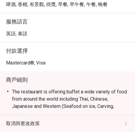
超值的價格，享受五星級的用餐體驗與尊榮的服務。
啤酒, 香檳, 有景觀, 得獎, 早餐, 早午餐, 午餐, 晚餐
服務語言
英語, 泰語
付款選擇
Mastercard®, Visa
商戶細則
The restaurant is offering buffet a wide variety of food
from around the world including Thai, Chinese,
Japanese and Western (Seafood on ice, Carving,
Desert, Ice cream). You will enjoy spectacular views of
the Chao Phraya River, lively and contemporary
取消與更改政策
interiors, and interactive cooking stations preparing