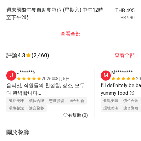
週末國際午餐自助餐每位 (星期六) 中午12時
THB 495
至下午2時
THB 990
查看全部
評論
4.3
(2,460)
查看全部
J******N
M********
J
M
2026年8月5日
2
음식맛, 직원들의 친절함, 장소, 모두 
I'll definitely be b
다 완벽합니다

yummy food 😋 
완전히 추천할 곳이고 다시 방문하고 
餐點美味
價位合理
態度親切
適合約會
餐點美味
價位合理
環境整潔
適合聚餐
環境整潔
適合聚餐
有幫助 (0)
關於餐廳