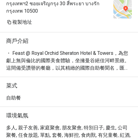
กรุงเทพฯ2 ซอยเจริญกรุง 30 สี่พระยา บางรัก
กรุงเทพ 10500
複製地址
商戶介紹
・ Feast @ Royal Orchid Sheraton Hotel & Towers，為您
獻上無與倫比的國際美食體驗，坐擁曼谷絕佳河畔景緻。
這間備受讚譽的餐廳，以其精緻的國際自助餐聞名，匯集
了來自世界各地的頂級食材與創新料理。您可以在優雅且
充滿活力的環境中，盡情品嚐現切頂級海鮮、精選燒烤、
菜式
道地泰國風味以及誘人的甜點。

・ Feast 不僅是味蕾的饗宴，更是您規劃完美活動的理想
自助餐
之選。無論是盛大的婚禮、重要的企業會議，Feast 都能
提供專業的規劃服務與絕佳的場地，確保您的每一次活動
環境氣氛
都圓滿成功。

・ 立即透過 Eatigo 預訂 Feast @ Royal Orchid Sheraton 
多人, 親子友善, 家庭聚會, 朋友聚會, 特別日子, 慶生, 公司
Hotel & Towers，即可享有高達 5 折的獨家優惠，讓您以
聚餐, 任食放題, 單點, 套餐, 海鮮控, 食肉獸, 有兒童餐, 紅酒,