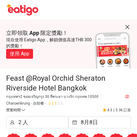
立即領取 App 限定獎勵！
現在使用 Eatigo App，解鎖價值高達THB 300
的獎勵！
使用 App
Feast @Royal Orchid Sheraton
Riverside Hotel Bangkok
กรุงเทพฯ2 ซอยเจริญกรุง 30 สี่พระยา บางรัก กรุงเทพ 10500
Charoenkrung
自助餐
營業時間
4.3
|
5.3k 訂座