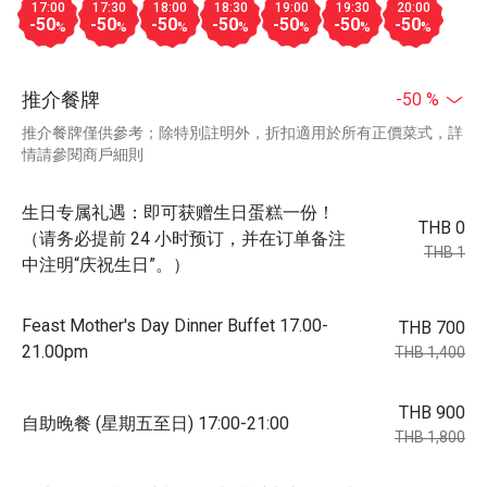
17:00
17:30
18:00
18:30
19:00
19:30
20:00
-50
-50
-50
-50
-50
-50
-50
%
%
%
%
%
%
%
推介餐牌
-50 %
推介餐牌僅供參考；除特別註明外，折扣適用於所有正價菜式，詳
情請參閱商戶細則
生日专属礼遇：即可获赠生日蛋糕一份！
THB 0
（请务必提前 24 小时预订，并在订单备注
THB 1
中注明“庆祝生日”。）
Feast Mother's Day Dinner Buffet 17.00-
THB 700
21.00pm
THB 1,400
THB 900
自助晚餐 (星期五至日) 17:00-21:00
THB 1,800