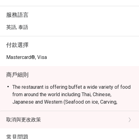
服務語言
英語, 泰語
付款選擇
Mastercard®, Visa
商戶細則
The restaurant is offering buffet a wide variety of food
from around the world including Thai, Chinese,
Japanese and Western (Seafood on ice, Carving,
Desert, Ice cream). You will enjoy spectacular views of
the Chao Phraya River, lively and contemporary
取消與更改政策
interiors, and interactive cooking stations preparing
made-to-order items. Feast is sure to please every age
常見問題