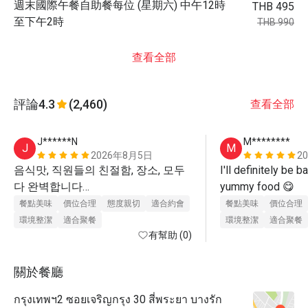
週末國際午餐自助餐每位 (星期六) 中午12時
THB 495
至下午2時
THB 990
查看全部
評論
4.3
(2,460)
查看全部
J******N
M********
J
M
2026年8月5日
2
음식맛, 직원들의 친절함, 장소, 모두 
I'll definitely be b
다 완벽합니다

yummy food 😋 
완전히 추천할 곳이고 다시 방문하고 
餐點美味
價位合理
態度親切
適合約會
餐點美味
價位合理
環境整潔
適合聚餐
環境整潔
適合聚餐
有幫助 (0)
關於餐廳
กรุงเทพฯ2 ซอยเจริญกรุง 30 สี่พระยา บางรัก