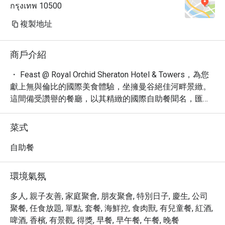
กรุงเทพ 10500
複製地址
商戶介紹
・ Feast @ Royal Orchid Sheraton Hotel & Towers，為您
獻上無與倫比的國際美食體驗，坐擁曼谷絕佳河畔景緻。
這間備受讚譽的餐廳，以其精緻的國際自助餐聞名，匯集
了來自世界各地的頂級食材與創新料理。您可以在優雅且
充滿活力的環境中，盡情品嚐現切頂級海鮮、精選燒烤、
菜式
道地泰國風味以及誘人的甜點。

・ Feast 不僅是味蕾的饗宴，更是您規劃完美活動的理想
自助餐
之選。無論是盛大的婚禮、重要的企業會議，Feast 都能
提供專業的規劃服務與絕佳的場地，確保您的每一次活動
環境氣氛
都圓滿成功。

・ 立即透過 Eatigo 預訂 Feast @ Royal Orchid Sheraton 
多人, 親子友善, 家庭聚會, 朋友聚會, 特別日子, 慶生, 公司
Hotel & Towers，即可享有高達 5 折的獨家優惠，讓您以
聚餐, 任食放題, 單點, 套餐, 海鮮控, 食肉獸, 有兒童餐, 紅酒,
超值的價格，享受五星級的用餐體驗與尊榮的服務。
啤酒, 香檳, 有景觀, 得獎, 早餐, 早午餐, 午餐, 晚餐