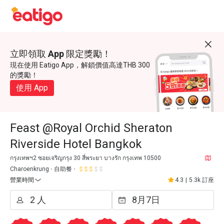
立即領取 App 限定獎勵！
現在使用 Eatigo App，解鎖價值高達THB 300
的獎勵！
使用 App
Feast @Royal Orchid Sheraton
Riverside Hotel Bangkok
กรุงเทพฯ2 ซอยเจริญกรุง 30 สี่พระยา บางรัก กรุงเทพ 10500
Charoenkrung
自助餐
營業時間
4.3
|
5.3k 訂座