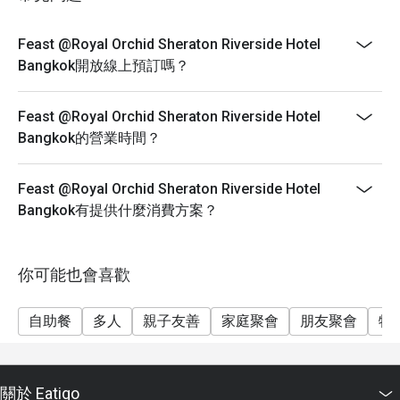
and every taste. Contemporary design that emphasizes
on soft color by Singapore’s Hirsh Bender. He has
established his words in various.
Feast @Royal Orchid Sheraton Riverside Hotel
Bangkok開放線上預訂嗎？
----------------------------------------------------------------
----
Birthday Special : Celebrate your special day with us
Feast @Royal Orchid Sheraton Riverside Hotel
and receive a complimentary birthday cake ! To redeem
Bangkok的營業時間？
this offer, please ensure your reservation is made 24
hours in advance and include a note stating "Birthday
Feast @Royal Orchid Sheraton Riverside Hotel
Celebration" in your booking details.
Bangkok有提供什麼消費方案？
----------------------------------------------------------------
-----
❥ Sunday Brunch only THB 2,500 net per person
你可能也會喜歡
👶 FREE for children age of 0-9 yrs.
自助餐
多人
親子友善
家庭聚會
朋友聚會
特
🧒 Children age of 10-12 yrs. half price 1,250 THB net
Sunday Brunch: 2,500++
Brunch : 12:00-15:00hrs
關於 Eatigo
“BBQ” dinner buffet: 1,800++