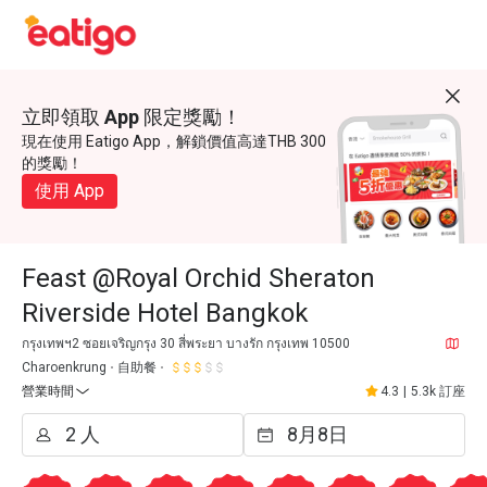
立即領取 App 限定獎勵！
現在使用 Eatigo App，解鎖價值高達THB 300
的獎勵！
使用 App
Feast @Royal Orchid Sheraton
Riverside Hotel Bangkok
กรุงเทพฯ2 ซอยเจริญกรุง 30 สี่พระยา บางรัก กรุงเทพ 10500
Charoenkrung
自助餐
營業時間
4.3
|
5.3k 訂座