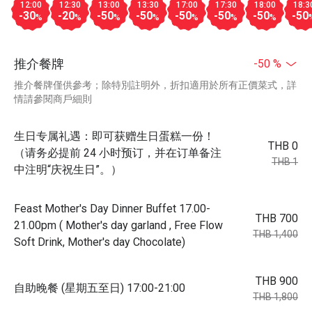
12:00
12:30
13:00
13:30
17:00
17:30
18:00
18:3
-30
-20
-50
-50
-50
-50
-50
-50
%
%
%
%
%
%
%
推介餐牌
-50 %
推介餐牌僅供參考；除特別註明外，折扣適用於所有正價菜式，詳
情請參閱商戶細則
生日专属礼遇：即可获赠生日蛋糕一份！
THB 0
（请务必提前 24 小时预订，并在订单备注
THB 1
中注明“庆祝生日”。）
Feast Mother's Day Dinner Buffet 17.00-
THB 700
21.00pm ( Mother's day garland , Free Flow
THB 1,400
Soft Drink, Mother's day Chocolate)
THB 900
自助晚餐 (星期五至日) 17:00-21:00
THB 1,800