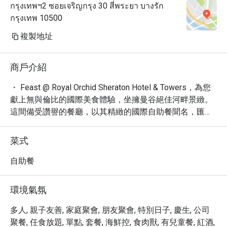
กรุงเทพฯ2 ซอยเจริญกรุง 30 สี่พระยา บางรัก
กรุงเทพ 10500
複製地址
商戶介紹
・ Feast @ Royal Orchid Sheraton Hotel & Towers，為您
獻上無與倫比的國際美食體驗，坐擁曼谷絕佳河畔景緻。
這間備受讚譽的餐廳，以其精緻的國際自助餐聞名，匯集
了來自世界各地的頂級食材與創新料理。您可以在優雅且
充滿活力的環境中，盡情品嚐現切頂級海鮮、精選燒烤、
菜式
道地泰國風味以及誘人的甜點。

・ Feast 不僅是味蕾的饗宴，更是您規劃完美活動的理想
自助餐
之選。無論是盛大的婚禮、重要的企業會議，Feast 都能
提供專業的規劃服務與絕佳的場地，確保您的每一次活動
環境氣氛
都圓滿成功。

・ 立即透過 Eatigo 預訂 Feast @ Royal Orchid Sheraton 
多人, 親子友善, 家庭聚會, 朋友聚會, 特別日子, 慶生, 公司
Hotel & Towers，即可享有高達 5 折的獨家優惠，讓您以
聚餐, 任食放題, 單點, 套餐, 海鮮控, 食肉獸, 有兒童餐, 紅酒,