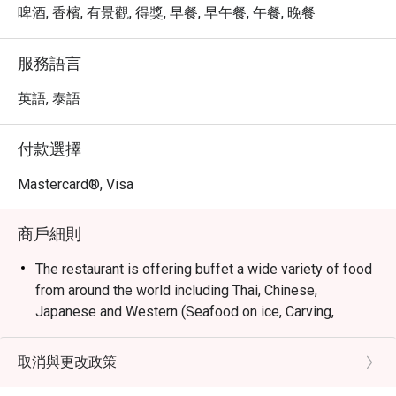
超值的價格，享受五星級的用餐體驗與尊榮的服務。
啤酒, 香檳, 有景觀, 得獎, 早餐, 早午餐, 午餐, 晚餐
服務語言
英語, 泰語
付款選擇
Mastercard®, Visa
商戶細則
The restaurant is offering buffet a wide variety of food
from around the world including Thai, Chinese,
Japanese and Western (Seafood on ice, Carving,
Desert, Ice cream). You will enjoy spectacular views of
the Chao Phraya River, lively and contemporary
取消與更改政策
interiors, and interactive cooking stations preparing