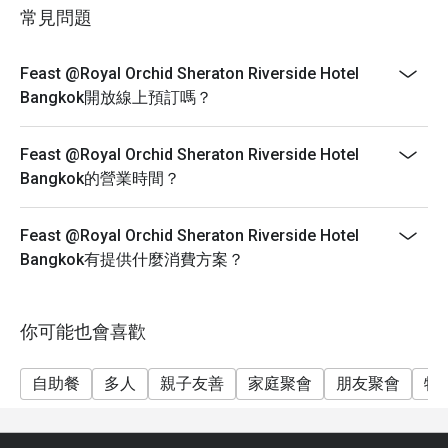
made-to-order items. Feast is sure to please every age
常見問題
and every taste. Contemporary design that emphasizes
on soft color by Singapore’s Hirsh Bender. He has
established his words in various.
Feast @Royal Orchid Sheraton Riverside Hotel
Bangkok開放線上預訂嗎？
----------------------------------------------------------------
----
Birthday Special : Celebrate your special day with us
Feast @Royal Orchid Sheraton Riverside Hotel
and receive a complimentary birthday cake ! To redeem
Bangkok的營業時間？
this offer, please ensure your reservation is made 24
hours in advance and include a note stating "Birthday
Feast @Royal Orchid Sheraton Riverside Hotel
Celebration" in your booking details.
Bangkok有提供什麼消費方案？
----------------------------------------------------------------
-----
❥ Sunday Brunch only THB 2,500 net per person
你可能也會喜歡
👶 FREE for children age of 0-9 yrs.
自助餐
多人
親子友善
家庭聚會
朋友聚會
特
🧒 Children age of 10-12 yrs. half price 1,250 THB net
Sunday Brunch: 2,500++
Brunch : 12:00-15:00hrs