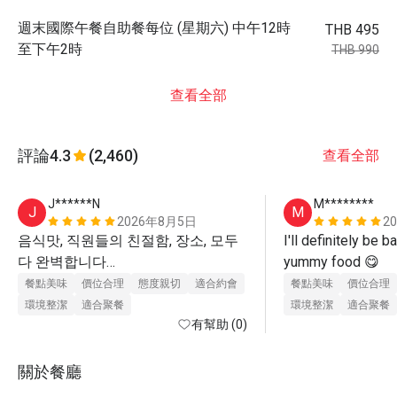
週末國際午餐自助餐每位 (星期六) 中午12時
THB 495
至下午2時
THB 990
查看全部
評論
4.3
(2,460)
查看全部
J******N
M********
J
M
2026年8月5日
2
음식맛, 직원들의 친절함, 장소, 모두 
I'll definitely be b
다 완벽합니다

yummy food 😋 
완전히 추천할 곳이고 다시 방문하고 
餐點美味
價位合理
態度親切
適合約會
餐點美味
價位合理
環境整潔
適合聚餐
環境整潔
適合聚餐
有幫助 (0)
關於餐廳