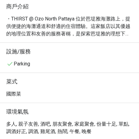
商戶介紹
・THIRST @ Ozo North Pattaya 位於芭堤雅海灘路上，提
供便捷的海灘通道和舒適的住宿體驗。這家飯店以其優越
的地理位置和友善的服務著稱，是探索芭堤雅的理想下榻
之選。

・飯店周邊交通便利，方便前往附近的購物中心、餐廳和
設施/服務
娛樂場所。網友評論中常見的 "芭堤雅海灘" 和 "行人徒步
區" 更凸顯了其絕佳的地理位置。

Parking
・現在透過 eatigo 預訂 THIRST @ Ozo North Pattaya，即
可享受高達 5 折的獨家優惠！千萬別錯過這個以超值價格
菜式
體驗舒適住宿的機會。
國際菜
環境氣氛
多人, 親子友善, 酒吧, 朋友聚會, 家庭聚會, 份量十足, 單點,
調酒好正, 調酒, 雞尾酒, 熱鬧, 午餐, 晚餐