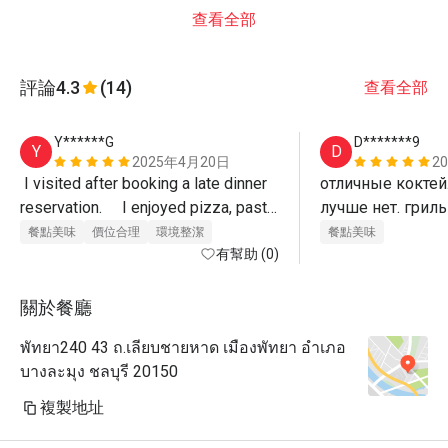
查看全部
評論
4.3
(14)
查看全部
Y******G
D*******9
Y
D
2025年4月20日
2
 I visited after booking a late dinner 
отличные коктейл
reservation.     I enjoyed pizza, pasta, 
лучше нет. гриль
pad thai, etc. at a reasonable price 
превосходно 
餐點美味
價位合理
環境整潔
餐點美味
and good service. (Recommended 
有幫助 (0)
for guests staying at Ozo Hotel)
關於餐廳
พัทยา240 43 ถ.เลียบชายหาด เมืองพัทยา อำเภอ
บางละมุง ชลบุรี 20150
複製地址