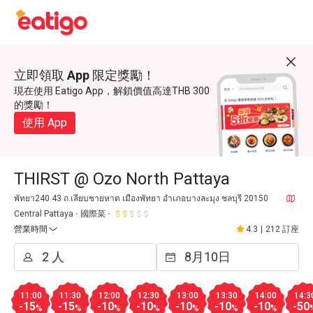
立即領取 App 限定獎勵！
現在使用 Eatigo App，解鎖價值高達THB 300
的獎勵！
使用 App
THIRST @ Ozo North Pattaya
พัทยา240 43 ถ.เลียบชายหาด เมืองพัทยา อำเภอบางละมุง ชลบุรี 20150
Central Pattaya
國際菜
營業時間
4.3
|
212 訂座
11:00
11:30
12:00
12:30
13:00
13:30
14:00
14:3
-15
-15
-10
-10
-10
-10
-10
-50
%
%
%
%
%
%
%