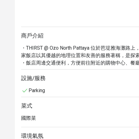
商戶介紹
・THIRST @ Ozo North Pattaya 位於芭
家飯店以其優越的地理位置和友善的服務著稱，是探索
・飯店周邊交通便利，方便前往附近的購物中心、餐廳
灘" 和 "行人徒步區" 更凸顯了其絕佳的地理位置。

・現在透過 eatigo 預訂 THIRST @ Ozo North 
設施/服務
這個以超值價格體驗舒適住宿的機會。
Parking
菜式
國際菜
環境氣氛