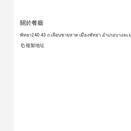
關於餐廳
พัทยา240 43 ถ.เลียบชายหาด เมืองพัทยา อำเภอบางละมุ
複製地址