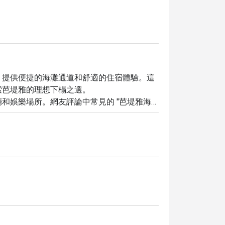
堤雅海灘路上，提供便捷的海灘通道和舒適的住宿體驗。這
芭堤雅的理想下榻之選。

和娛樂場所。網友評論中常見的 "芭堤雅海
Pattaya，即可享受高達 5 折的獨家優惠！千萬別錯過