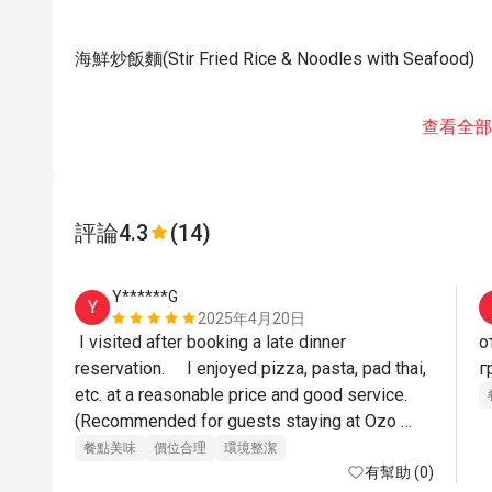
海鮮炒飯麵(Stir Fried Rice & Noodles with Seafood)
查看全部
評論
4.3
(14)
Y******G
Y
2025年4月20日
 I visited after booking a late dinner 
о
reservation.     I enjoyed pizza, pasta, pad thai, 
etc. at a reasonable price and good service. 
(Recommended for guests staying at Ozo 
Hotel)
餐點美味
價位合理
環境整潔
有幫助 (0)