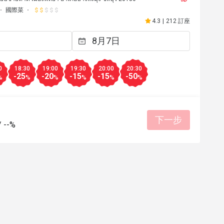
國際菜
4.3
|
212 訂座
0
18:30
19:00
19:30
20:00
20:30
-25
-20
-15
-15
-50
%
%
%
%
%
%
下一步
/
--%
*h
A
A
2025年3月18日
2024年1
сиво! Милые девушки на 
Really good food and se
обслуживании! 
有幫助 (0)