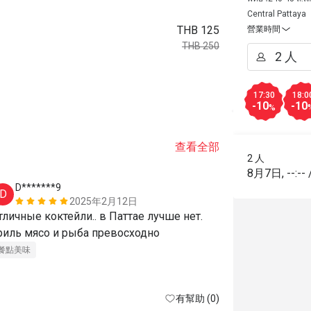
Central Pattaya
THB 125
營業時間
THB 250
17:30
18:0
-10
-10
%
查看全部
2 人
8月7日
,
--:--
D*******9
8*******
D
8
2025年2月12日
тличные коктейли.. в Паттае лучше нет. 
Вкусно, кра
гриль мясо и рыба превосходно 
餐點美味
有幫助 (0)