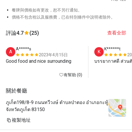
餐牌與價格如有更改，恕不另行通知。
價格不包含稅以及服務費，已在特別條件中說明者除外。
評論
4.7
(25)
查看全部
A*****s
K******t
A
K
2023年4月15日
2
Good food and nice surrounding
บรรยากาศดี ส่วนต
有幫助 (0)
關於餐廳
ภูเก็ต198/8-9 ถนนทวีวงษ์ ตำบลป่าตอง อำเภอกะทู้
จังหวัดภูเก็ต 83150
複製地址