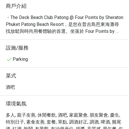
商戶介紹
・The Deck Beach Club Patong @ Four Points by Sheraton 
Phuket Patong Beach Resort，是您在普吉島芭東海灘尋
找放鬆與時尚用餐體驗的首選。坐落於 Four Points by 
Sheraton Phuket Patong Beach Resort，輕鬆抵達，為您
提供各式精心調製的雞尾酒、精緻小菜與美味餐點。無論
設施/服務
是悠閒的午餐時光或浪漫的晚餐，這裡舒適的室外雅座與
迷人的海景，都是您享受美好時刻的完美場所。

Parking
・您可以在此體驗到充滿活力的氛圍，伴隨著悅耳的音
樂，欣賞壯麗的日落景致。這裡的餐點選擇豐富，從開胃
菜式
小點到精緻主菜，應有盡有。遊客們讚譽有加，特別喜愛
這裡舒適的環境、熱情的服務以及價格合理的酒水。

酒吧
・透過 Eatigo 預訂 The Deck Beach Club Patong，您即可
享有高達 5 折的獨家優惠，為您的普吉島之旅增添更多美
環境氣氛
味與歡樂。
多人, 親子友善, 休閒餐飲, 酒吧, 家庭聚會, 朋友聚會, 慶生,
特別日子, 素食友善, 套餐, 單點, 調酒好正, 調酒, 啤酒, 雞尾
酒, 紅酒, 熱鬧, 有景觀, 有沙發座位, 得獎, 高質感, 早午餐, 午