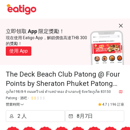
立即領取 App 限定獎勵！
現在使用 Eatigo App，解鎖價值高達THB 300
的獎勵！
使用 App
The Deck Beach Club Patong @ Four
Points by Sheraton Phuket Patong
Beach Resort
ภูเก็ต198/8-9 ถนนทวีวงษ์ ตำบลป่าตอง อำเภอกะทู้ จังหวัดภูเก็ต 83150
Patong
酒吧
營業時間
4.7
|
196 訂座