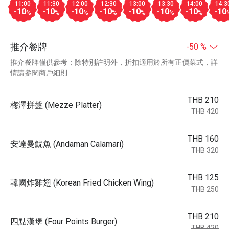
11:00
11:30
12:00
12:30
13:00
13:30
14:00
14:3
-10
-10
-10
-10
-10
-10
-10
-10
%
%
%
%
%
%
%
推介餐牌
-50 %
推介餐牌僅供參考；除特別註明外，折扣適用於所有正價菜式，詳
情請參閱商戶細則
THB 210
梅澤拼盤 (Mezze Platter)
THB 420
THB 160
安達曼魷魚 (Andaman Calamari)
THB 320
THB 125
韓國炸雞翅 (Korean Fried Chicken Wing)
THB 250
THB 210
四點漢堡 (Four Points Burger)
THB 420